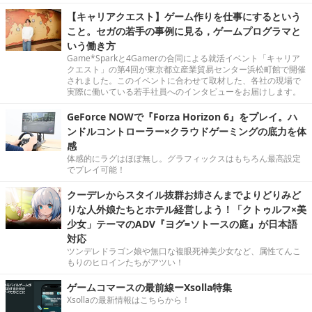
【キャリアクエスト】ゲーム作りを仕事にするという
こと。セガの若手の事例に見る，ゲームプログラマと
いう働き方
Game*Sparkと4Gamerの合同による就活イベント「キャリア
クエスト」の第4回が東京都立産業貿易センター浜松町館で開催
されました。このイベントに合わせて取材した、各社の現場で
実際に働いている若手社員へのインタビューをお届けします。
GeForce NOWで『Forza Horizon 6』をプレイ。ハ
ンドルコントローラー×クラウドゲーミングの底力を体
感
体感的にラグはほぼ無し。グラフィックスはもちろん最高設定
でプレイ可能！
クーデレからスタイル抜群お姉さんまでよりどりみど
りな人外娘たちとホテル経営しよう！「クトゥルフ×美
少女」テーマのADV『ヨグ=ソトースの庭』が日本語
対応
ツンデレドラゴン娘や無口な複眼死神美少女など、属性てんこ
もりのヒロインたちがアツい！
ゲームコマースの最前線ーXsolla特集
Xsollaの最新情報はこちらから！