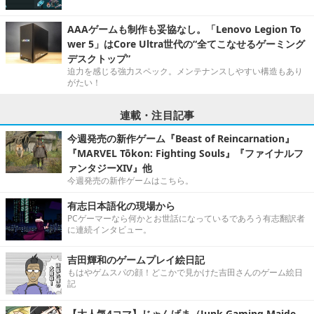
AAAゲームも制作も妥協なし。「Lenovo Legion To
wer 5」はCore Ultra世代の“全てこなせるゲーミング
デスクトップ”
迫力を感じる強力スペック。メンテナンスしやすい構造もあり
がたい！
連載・注目記事
今週発売の新作ゲーム『Beast of Reincarnation』
『MARVEL Tōkon: Fighting Souls』『ファイナルフ
ァンタジーXIV』他
今週発売の新作ゲームはこちら。
有志日本語化の現場から
PCゲーマーなら何かとお世話になっているであろう有志翻訳者
に連続インタビュー。
吉田輝和のゲームプレイ絵日記
もはやゲムスパの顔！どこかで見かけた吉田さんのゲーム絵日
記
【大人気4コマ】じゃんげま（Junk Gaming Maide