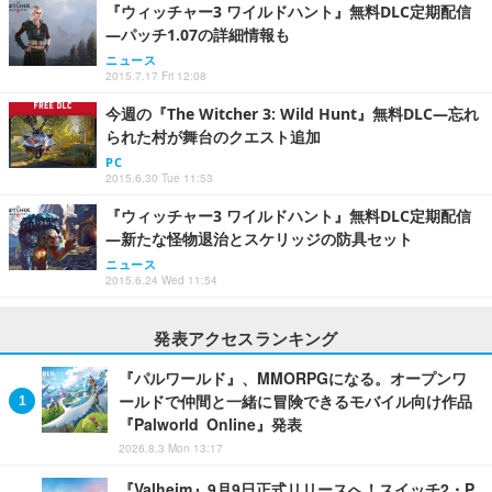
『ウィッチャー3 ワイルドハント』無料DLC定期配信
―パッチ1.07の詳細情報も
ニュース
2015.7.17 Fri 12:08
今週の『The Witcher 3: Wild Hunt』無料DLC―忘れ
られた村が舞台のクエスト追加
PC
2015.6.30 Tue 11:53
『ウィッチャー3 ワイルドハント』無料DLC定期配信
―新たな怪物退治とスケリッジの防具セット
ニュース
2015.6.24 Wed 11:54
発表アクセスランキング
『パルワールド』、MMORPGになる。オープンワ
ールドで仲間と一緒に冒険できるモバイル向け作品
『Palworld Online』発表
2026.8.3 Mon 13:17
『Valheim』9月9日正式リリースへ！スイッチ2・P