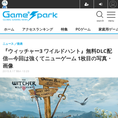
search
menu
ホーム
アクセスランキング
特集
PCゲーム
家庭用ゲー
ニュース
発表
『ウィッチャー3 ワイルドハント』無料DLC配
信―今回は強くてニューゲーム 1枚目の写真・
画像
2015.8.17 Mon 13:23