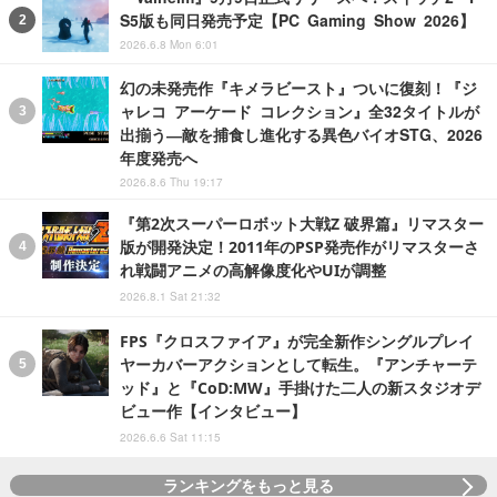
S5版も同日発売予定【PC Gaming Show 2026】
2026.6.8 Mon 6:01
幻の未発売作『キメラビースト』ついに復刻！『ジ
ャレコ アーケード コレクション』全32タイトルが
出揃う―敵を捕食し進化する異色バイオSTG、2026
年度発売へ
2026.8.6 Thu 19:17
『第2次スーパーロボット大戦Z 破界篇』リマスター
版が開発決定！2011年のPSP発売作がリマスターさ
れ戦闘アニメの高解像度化やUIが調整
2026.8.1 Sat 21:32
FPS『クロスファイア』が完全新作シングルプレイ
ヤーカバーアクションとして転生。『アンチャーテ
ッド』と『CoD:MW』手掛けた二人の新スタジオデ
ビュー作【インタビュー】
2026.6.6 Sat 11:15
ランキングをもっと見る