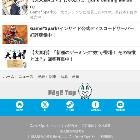
n）
Game*Sparkの一大コンテンツに成長した4コマ。単行本も好評
発売中！
Game*Spark/インサイド公式ディスコードサーバー
好評稼働中！
【大喜利】『新種のゲーミング“蚊”が登場！ その特徴
とは？』回答募集中！
写真・画像
ホーム
›
ニュース
›
発表
›
記事
›
Home
X
STEAM
Facebook
YouTube
Game*Sparkについて
お問合せ
広告掲載
会社概要
個人情報保護方針
個人情報の取り扱いについて（Game*Spark）
利用規約