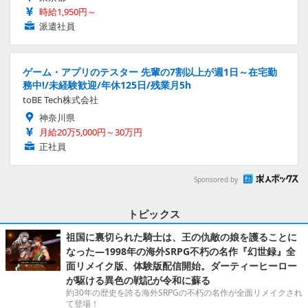
時給1,950円～
派遣社員
ゲーム・アプリのテスター 先輩の7割以上が週1日～在宅勤
務中!/未経験歓迎/年休125日/残業月5h
toBE Tech株式会社
神奈川県
月給20万5,000円～30万円
正社員
Sponsored by
トピックス
祖国に裏切られた騎士は、王の仇敵の娘を護ることに
なった―1998年の海外SRPG不朽の名作『幻世録』全
面リメイク版、体験版配信開始。ダーティーヒーロー
が駆ける異色の戦記が令和に蘇る
約30年の歴史を誇る海外SRPGの不朽の名作が全面リメイクされ
て登場！