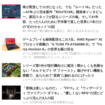
車が変形してロボになった、でも『ルート16』だった
―41年ぶり完全新作『ROUTE16R』開発者インタビュ
ー。新旧スタッフが語るシリーズの魂。そして41年
前、たった1人のために手作業で直した世界に1本だけ
の“幻のカセット”の話
長い時を経て受け継がれる過去と、新たに生まれるものとは。
ゲームプレイも録画配信もこれ1台。AMD Ryzen™ AI
プロセッサ搭載の「G TUNE P5-A7G60BK-D」で『Fo
rza Horizon 6』の世界を駆け回る
ゲーム＆制作の拠点となるノートPCで話題のレースタイトルを
プレイ。放熱性能もチェックしました！
シリーズ第1作が現行機向けに復活！懐かしくも色褪せ
ない『カルドセプト ザ ファースト』遊びやすい機能も
搭載で、あらためて“原典”に触れるのにぴったり
シリーズ第1作が現行機向けの新機能を備えて復活！
「冒険は楽しいものだ」 ─『FF11』と『ウィザードリ
ィ ヴァリアンツ ダフネ』、"優しくないRPG"の沼にど
っぷり沈んだ4人の話
ふたつの沼の住人たちが語る奥深さとは。