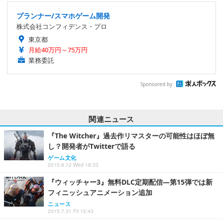
プランナー/スマホゲーム開発
株式会社コンフィデンス・プロ
東京都
月給40万円～75万円
業務委託
Sponsored by
関連ニュース
『The Witcher』過去作リマスターの可能性はほぼ無
し？開発者がTwitterで語る
ゲーム文化
2015.8.12 Wed 18:33
『ウィッチャー3』無料DLC定期配信―第15弾では新
フィニッシュアニメーション追加
ニュース
2015.7.31 Fri 15:43