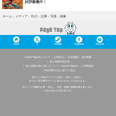
好評稼働中！
写真・画像
ホーム
›
メディア
›
DLC
›
記事
›
Home
X
STEAM
Facebook
YouTube
Game*Sparkについて
お問合せ
広告掲載
会社概要
個人情報保護方針
個人情報の取り扱いについて（Game*Spark）
利用規約
特定商取引法に基づく表記
紹介した商品/サービスを購入、契約した場合に、
売上の一部が弊社サイトに還元されることがあります。
当サイトに掲載の記事・見出し・写真・画像の無断転載を禁じます。
Copyright © 2026 IID, Inc.