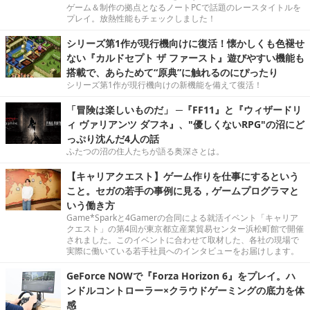
ゲーム＆制作の拠点となるノートPCで話題のレースタイトルを
プレイ。放熱性能もチェックしました！
シリーズ第1作が現行機向けに復活！懐かしくも色褪せ
ない『カルドセプト ザ ファースト』遊びやすい機能も
搭載で、あらためて“原典”に触れるのにぴったり
シリーズ第1作が現行機向けの新機能を備えて復活！
「冒険は楽しいものだ」 ─『FF11』と『ウィザードリ
ィ ヴァリアンツ ダフネ』、"優しくないRPG"の沼にど
っぷり沈んだ4人の話
ふたつの沼の住人たちが語る奥深さとは。
【キャリアクエスト】ゲーム作りを仕事にするという
こと。セガの若手の事例に見る，ゲームプログラマと
いう働き方
Game*Sparkと4Gamerの合同による就活イベント「キャリア
クエスト」の第4回が東京都立産業貿易センター浜松町館で開催
されました。このイベントに合わせて取材した、各社の現場で
実際に働いている若手社員へのインタビューをお届けします。
GeForce NOWで『Forza Horizon 6』をプレイ。ハ
ンドルコントローラー×クラウドゲーミングの底力を体
感