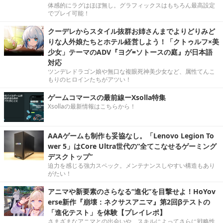
体感的にラグはほぼ無し。グラフィックスはもちろん最高設定
でプレイ可能！
クーデレからスタイル抜群お姉さんまでよりどりみど
りな人外娘たちとホテル経営しよう！「クトゥルフ×美
少女」テーマのADV『ヨグ=ソトースの庭』が日本語
対応
ツンデレドラゴン娘や無口な複眼死神美少女など、属性てんこ
もりのヒロインたちがアツい！
ゲームコマースの最前線ーXsolla特集
Xsollaの最新情報はこちらから！
AAAゲームも制作も妥協なし。「Lenovo Legion To
wer 5」はCore Ultra世代の“全てこなせるゲーミング
デスクトップ”
迫力を感じる強力スペック。メンテナンスしやすい構造もあり
がたい！
アニマや新要素のさらなる“進化”を目撃せよ！HoYov
erse新作『崩壊：ネクサスアニマ』第2回βテストの
「進化テスト」を体験【プレイレポ】
さまざまなアニマとの出会いや、スキルによってさらに戦略性