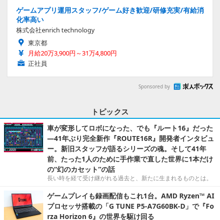
ゲームアプリ運用スタッフ/ゲーム好き歓迎/研修充実/有給消
化率高い
株式会社enrich technology
東京都
月給20万3,900円～31万4,800円
正社員
Sponsored by
トピックス
車が変形してロボになった、でも『ルート16』だった
―41年ぶり完全新作『ROUTE16R』開発者インタビュ
ー。新旧スタッフが語るシリーズの魂。そして41年
前、たった1人のために手作業で直した世界に1本だけ
の“幻のカセット”の話
長い時を経て受け継がれる過去と、新たに生まれるものとは。
ゲームプレイも録画配信もこれ1台。AMD Ryzen™ AI
プロセッサ搭載の「G TUNE P5-A7G60BK-D」で『Fo
rza Horizon 6』の世界を駆け回る