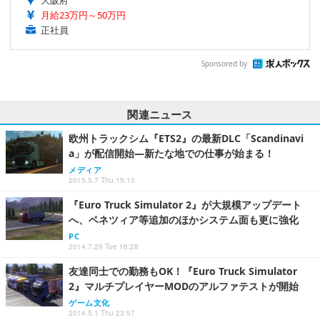
月給23万円～50万円
正社員
Sponsored by
関連ニュース
欧州トラックシム『ETS2』の最新DLC「Scandinavi
a」が配信開始―新たな地での仕事が始まる！
メディア
2015.5.7 Thu 15:13
『Euro Truck Simulator 2』が大規模アップデート
へ、ベネツィア等追加のほかシステム面も更に強化
PC
2014.7.29 Tue 16:28
友達同士での勤務もOK！『Euro Truck Simulator
2』マルチプレイヤーMODのアルファテストが開始
ゲーム文化
2014.5.1 Thu 23:57