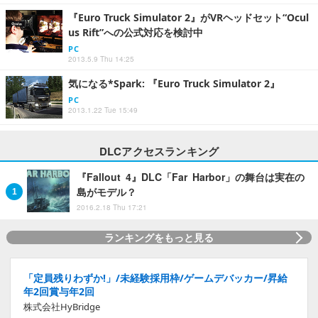
『Euro Truck Simulator 2』がVRヘッドセット“Ocul
us Rift”への公式対応を検討中
PC
2013.5.9 Thu 14:25
気になる*Spark: 『Euro Truck Simulator 2』
PC
2013.1.22 Tue 15:49
DLCアクセスランキング
『Fallout 4』DLC「Far Harbor」の舞台は実在の
島がモデル？
2016.2.18 Thu 17:21
ランキングをもっと見る
「定員残りわずか!」/未経験採用枠/ゲームデバッカー/昇給
年2回賞与年2回
株式会社HyBridge