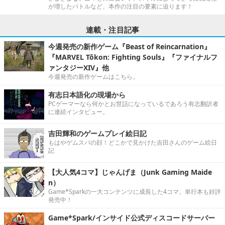
が増したバトルなど、本作の注目の要素に迫ります！
連載・注目記事
今週発売の新作ゲーム『Beast of Reincarnation』
『MARVEL Tōkon: Fighting Souls』『ファイナルフ
ァンタジーXIV』他
今週発売の新作ゲームはこちら。
有志日本語化の現場から
PCゲーマーなら何かとお世話になっているであろう有志翻訳者
に連続インタビュー。
吉田輝和のゲームプレイ絵日記
もはやゲムスパの顔！どこかで見かけた吉田さんのゲーム絵日
記
【大人気4コマ】じゃんげま（Junk Gaming Maide
n）
Game*Sparkの一大コンテンツに成長した4コマ。単行本も好評
発売中！
Game*Spark/インサイド公式ディスコードサーバー