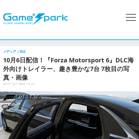
search
menu
ホーム
アクセスランキング
特集
PCゲーム
家庭用ゲー
メディア
DLC
10月6日配信！『Forza Motorsport 6』DLC海
外向けトレイラー、趣き豊かな7台 7枚目の写
真・画像
2015.10.7 Wed 15:31