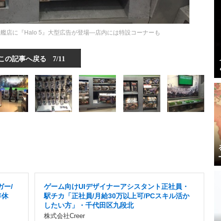
艦店に『Halo 5』大型広告が登場―店内には特設コーナーも
この記事へ戻る
7/11
ガー/
ゲーム向けUIデザイナーアシスタント正社員・
年休
駅チカ「正社員/月給30万以上可/PCスキル活か
したい方」・千代田区九段北
株式会社Creer