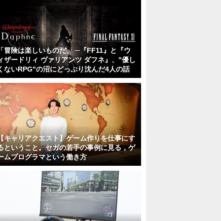
「冒険は楽しいものだ」 ─『FF11』と『ウ
ィザードリィ ヴァリアンツ ダフネ』、"優し
くないRPG"の沼にどっぷり沈んだ4人の話
【キャリアクエスト】ゲーム作りを仕事にす
るということ。セガの若手の事例に見る，ゲ
ームプログラマという働き方