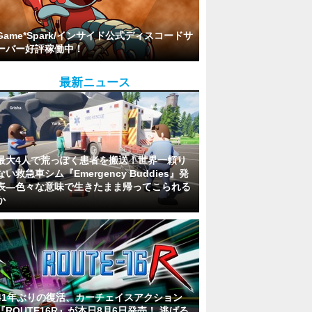
Game*Spark/インサイド公式ディスコードサ
ーバー好評稼働中！
最新ニュース
最大4人で荒っぽく患者を搬送！世界一頼り
ない救急車シム『Emergency Buddies』発
表―色々な意味で生きたまま帰ってこられる
か
41年ぶりの復活、カーチェイスアクション
『ROUTE16R』が本日8月6日発売！ 逃げる