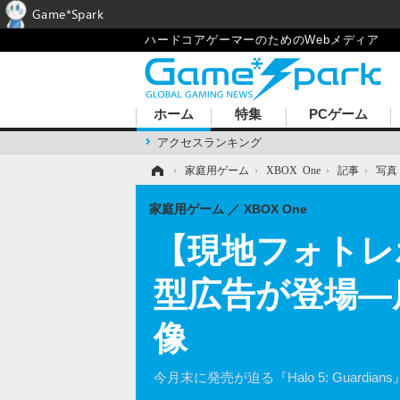
Game*Spark
ハードコアゲーマーのためのWebメディア
ホーム
特集
PCゲーム
アクセスランキング
ホーム
›
家庭用ゲーム
›
XBOX One
›
記事
›
写真
家庭用ゲーム
XBOX One
【現地フォトレポ
型広告が登場―
像
今月末に発売が迫る『Halo 5: Gua