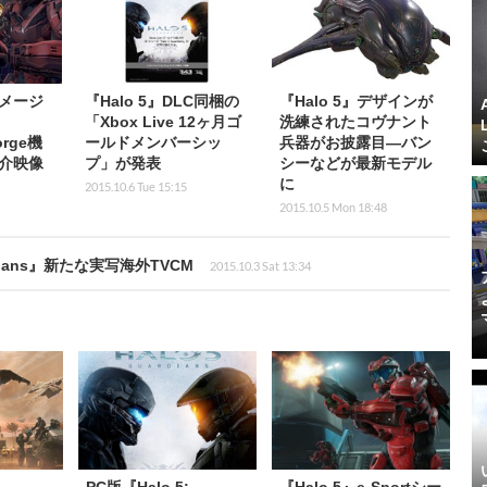
メージ
『Halo 5』DLC同梱の
『Halo 5』デザインが
「Xbox Live 12ヶ月ゴ
洗練されたコヴナント
orge機
ールドメンバーシッ
兵器がお披露目―バン
介映像
プ」が発表
シーなどが最新モデル
に
2015.10.6 Tue 15:15
2015.10.5 Mon 18:48
dians』新たな実写海外TVCM
2015.10.3 Sat 13:34