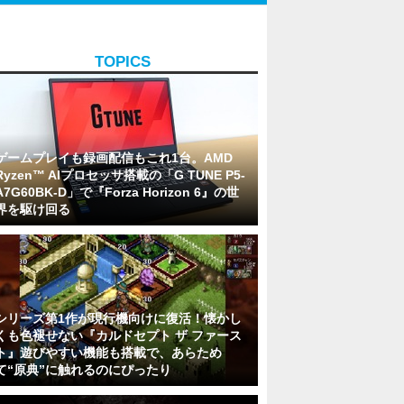
TOPICS
ゲームプレイも録画配信もこれ1台。AMD
Ryzen™ AIプロセッサ搭載の「G TUNE P5-
A7G60BK-D」で『Forza Horizon 6』の世
界を駆け回る
シリーズ第1作が現行機向けに復活！懐かし
くも色褪せない『カルドセプト ザ ファース
ト』遊びやすい機能も搭載で、あらため
て“原典”に触れるのにぴったり