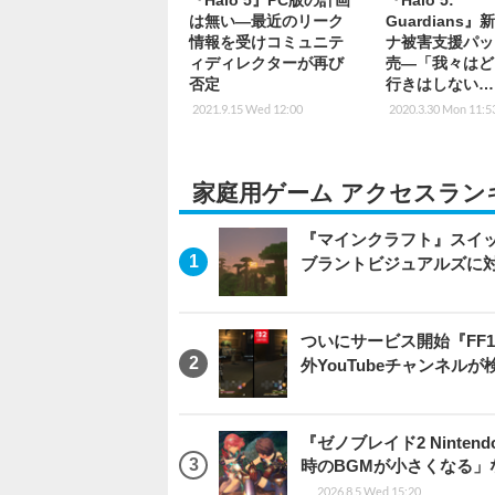
『Halo 5』PC版の計画
『Halo 5:
は無い―最近のリーク
Guardians
情報を受けコミュニテ
ナ被害支援パッ
ィディレクターが再び
売―「我々はど
否定
行きはしない…
2021.9.15 Wed 12:00
2020.3.30 Mon 11:5
家庭用ゲーム アクセスラン
『マインクラフト』スイッ
ブラントビジュアルズに
ついにサービス開始『FF
外YouTubeチャンネルが
『ゼノブレイド2 Ninten
時のBGMが小さくなる
2026.8.5 Wed 15:20