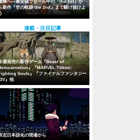
冒険へ―最安値でセール中の『the 1st』か
ら新作『空の軌跡 the 2nd』まで駆け抜けよ
う
連載・注目記事
今週発売の新作ゲーム『Beast of
Reincarnation』『MARVEL Tōkon:
Fighting Souls』『ファイナルファンタジー
XIV』他
有志日本語化の現場から