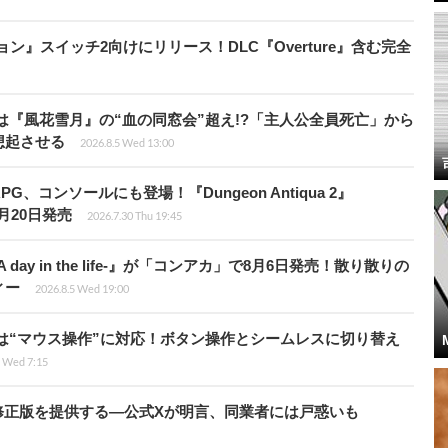
ィション』スイッチ2向けにリリース！DLC『Overture』含む完全
は『風花雪月』の“血の同窓会”超え!?「主人公全員死亡」から
想起させる
2026.8.5 Wed 13:00
、コンソールにも登場！『Dungeon Antiqua 2』
て8月20日発売
2026.7.30 Thu 19:45
day in the life-』が「コンアカ」で8月6日発売！散り散りの
ィー
2026.8.5 Wed 19:00
は“マウス操作”に対応！ボタン操作とシームレスに切り替え
5 Wed 7:15
の国で無修正版を提供する―公式Xが明言、同業者には戸惑いも