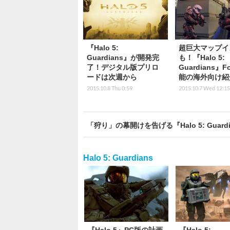
『Halo 5:
超巨大マップイ
Guardians』が開発完
も！『Halo 5:
了！デジタル版プリロ
Guardians』F
ードは次週から
能の海外向け紹
2015.10.8 Thu 0:59
2015.10.7 Wed 12:15
「狩り」の幕開けを告げる『Halo 5: Guar
Halo 5: Guardians