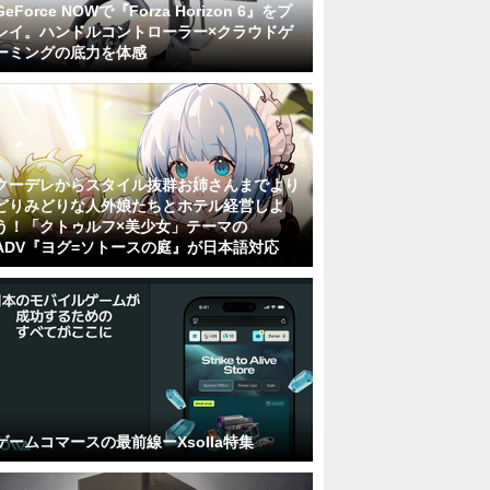
GeForce NOWで『Forza Horizon 6』をプ
レイ。ハンドルコントローラー×クラウドゲ
ーミングの底力を体感
クーデレからスタイル抜群お姉さんまでより
どりみどりな人外娘たちとホテル経営しよ
う！「クトゥルフ×美少女」テーマの
ADV『ヨグ=ソトースの庭』が日本語対応
ゲームコマースの最前線ーXsolla特集