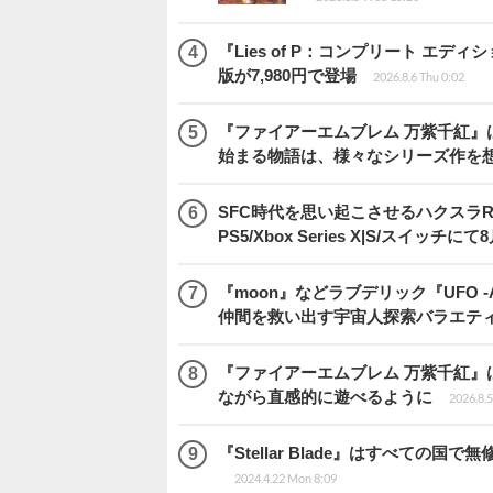
『Lies of P：コンプリート エデ
版が7,980円で登場
2026.8.6 Thu 0:02
『ファイアーエムブレム 万紫千紅』
始まる物語は、様々なシリーズ作を
SFC時代を思い起こさせるハクスラRPG
PS5/Xbox Series X|S/スイッチに
『moon』などラブデリック『UFO -A 
仲間を救い出す宇宙人探索バラエテ
『ファイアーエムブレム 万紫千紅』
ながら直感的に遊べるように
2026.8.
『Stellar Blade』はすべて
2024.4.22 Mon 8:09