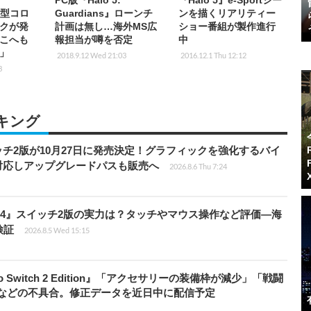
PC版『Halo 5:
『Halo 5』e-Sportシー
』新型コロ
Guardians』ローンチ
ンを描くリアリティー
クが発
計画は無し…海外MS広
ショー番組が製作進行
こへも
報担当が噂を否定
中
」
2018.9.12 Wed 21:03
2016.12.1 Thu 12:12
3
キング
チ2版が10月27日に発売決定！グラフィックを強化するバイ
対応しアップグレードパスも販売へ
2026.8.6 Thu 7:24
14』スイッチ2版の実力は？タッチやマウス操作など評価―海
検証
2026.8.5 Wed 15:15
do Switch 2 Edition』「アクセサリーの装備枠が減少」「戦闘
」などの不具合。修正データを近日中に配信予定