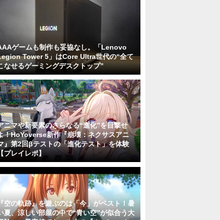
AAAゲームも制作も妥協なし。「Lenovo
Legion Tower 5」はCore Ultra世代の“全て
こなせるゲーミングデスクトップ”
アニマや新要素のさらなる“進化”を目撃せ
よ！HoYoverse新作『崩壊：ネクサスアニ
マ』第2回βテストの「進化テスト」を体験
【プレイレポ】
『空の軌跡』を遊ぶのは「今」がベスト！暑
い夏、涼しい部屋の中で“青い空”が似合う大