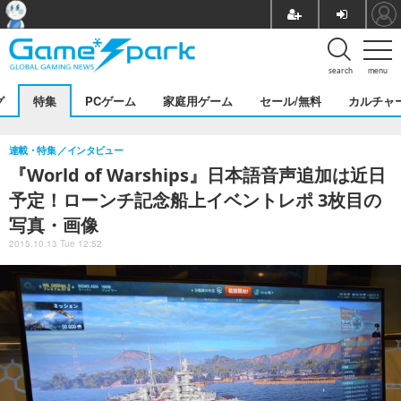
search
menu
グ
特集
PCゲーム
家庭用ゲーム
セール/無料
カルチャ
連載・特集
インタビュー
『World of Warships』日本語音声追加は近日
予定！ローンチ記念船上イベントレポ 3枚目の
写真・画像
2015.10.13 Tue 12:52