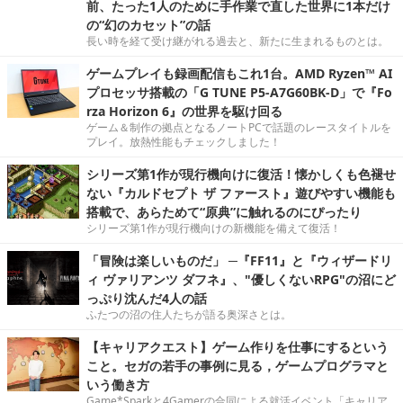
前、たった1人のために手作業で直した世界に1本だけ
の“幻のカセット”の話
長い時を経て受け継がれる過去と、新たに生まれるものとは。
ゲームプレイも録画配信もこれ1台。AMD Ryzen™ AI
プロセッサ搭載の「G TUNE P5-A7G60BK-D」で『Fo
rza Horizon 6』の世界を駆け回る
ゲーム＆制作の拠点となるノートPCで話題のレースタイトルを
プレイ。放熱性能もチェックしました！
シリーズ第1作が現行機向けに復活！懐かしくも色褪せ
ない『カルドセプト ザ ファースト』遊びやすい機能も
搭載で、あらためて“原典”に触れるのにぴったり
シリーズ第1作が現行機向けの新機能を備えて復活！
「冒険は楽しいものだ」 ─『FF11』と『ウィザードリ
ィ ヴァリアンツ ダフネ』、"優しくないRPG"の沼にど
っぷり沈んだ4人の話
ふたつの沼の住人たちが語る奥深さとは。
【キャリアクエスト】ゲーム作りを仕事にするという
こと。セガの若手の事例に見る，ゲームプログラマと
いう働き方
Game*Sparkと4Gamerの合同による就活イベント「キャリア