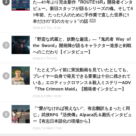
た―41年ぶり完全新作『ROUTE16R』開発者インタ
ビュー。新旧スタッフが語るシリーズの魂。そして4
1年前、たった1人のために手作業で直した世界に1
本だけの“幻のカセット”の話
PR
2026.8.6 Thu 12:00
「野蛮な武蔵と、妖艶な巌流」―『鬼武者 Way of
the Sword』開発陣が語るキャラクター造形と剣戟
へのこだわり【インタビュー】
2026.8.7 Fri 0:00
「たとえプレイ前に実況動画を見ていたとしても、
プレイヤー自身で発見できる要素は十分に残されて
いる」エロティックロマンス＆殺人ミステリーADV
『The Crimson Maid』【開発者インタビュー】
2026.8.3 Mon 18:50
「“愛がなければ視えない”、有志翻訳もまったく同
じ」武侠RPG『活俠傳』Alpaca氏＆殿氏インタビュ
ー【有志日本語化の現場から】
2026.7.8 Wed 17:45