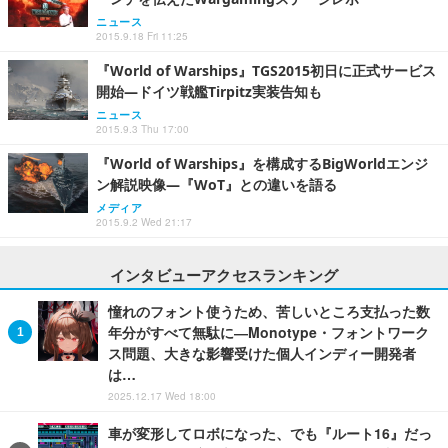
ニュース
2015.9.18 Fri 11:25
『World of Warships』TGS2015初日に正式サービス
開始―ドイツ戦艦Tirpitz実装告知も
ニュース
2015.9.3 Thu 17:00
『World of Warships』を構成するBigWorldエンジ
ン解説映像―『WoT』との違いを語る
メディア
2015.9.2 Wed 21:17
インタビューアクセスランキング
憧れのフォント使うため、苦しいところ支払った数
年分がすべて無駄に―Monotype・フォントワーク
ス問題、大きな影響受けた個人インディー開発者
は…
2025.12.17 Wed 18:00
車が変形してロボになった、でも『ルート16』だっ