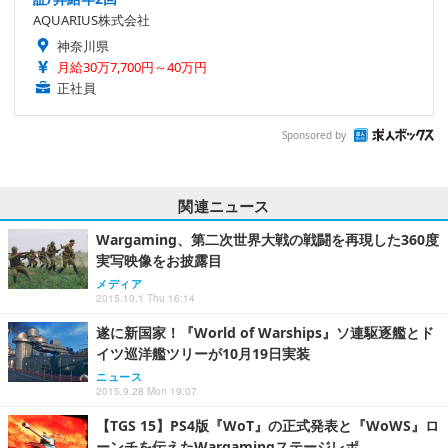
AQUARIUS株式会社
神奈川県
月給30万7,700円～40万円
正社員
Sponsored by
関連ニュース
Wargaming、第二次世界大戦の戦闘を再現した360度
実写映像をお披露目
メディア
2015.10.1 Thu 16:14
遂に新国家！『World of Warships』ソ連駆逐艦とド
イツ巡洋艦ツリーが10月19日実装
ニュース
2015.9.28 Mon 19:07
【TGS 15】PS4版『WoT』の正式発表と『WoWS』ロ
ーンチを伝えたWargamingステージレポ