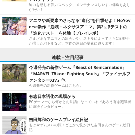
迫力を感じる強力スペック。メンテナンスしやすい構造もあり
がたい！
アニマや新要素のさらなる“進化”を目撃せよ！HoYov
erse新作『崩壊：ネクサスアニマ』第2回βテストの
「進化テスト」を体験【プレイレポ】
さまざまなアニマとの出会いや、スキルによってさらに戦略性
が増したバトルなど、本作の注目の要素に迫ります！
連載・注目記事
今週発売の新作ゲーム『Beast of Reincarnation』
『MARVEL Tōkon: Fighting Souls』『ファイナルフ
ァンタジーXIV』他
今週発売の新作ゲームはこちら。
有志日本語化の現場から
PCゲーマーなら何かとお世話になっているであろう有志翻訳者
に連続インタビュー。
吉田輝和のゲームプレイ絵日記
もはやゲムスパの顔！どこかで見かけた吉田さんのゲーム絵日
記