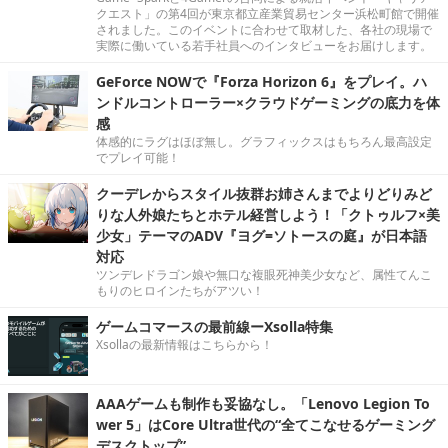
クエスト」の第4回が東京都立産業貿易センター浜松町館で開催
されました。このイベントに合わせて取材した、各社の現場で
実際に働いている若手社員へのインタビューをお届けします。
GeForce NOWで『Forza Horizon 6』をプレイ。ハ
ンドルコントローラー×クラウドゲーミングの底力を体
感
体感的にラグはほぼ無し。グラフィックスはもちろん最高設定
でプレイ可能！
クーデレからスタイル抜群お姉さんまでよりどりみど
りな人外娘たちとホテル経営しよう！「クトゥルフ×美
少女」テーマのADV『ヨグ=ソトースの庭』が日本語
対応
ツンデレドラゴン娘や無口な複眼死神美少女など、属性てんこ
もりのヒロインたちがアツい！
ゲームコマースの最前線ーXsolla特集
Xsollaの最新情報はこちらから！
AAAゲームも制作も妥協なし。「Lenovo Legion To
wer 5」はCore Ultra世代の“全てこなせるゲーミング
デスクトップ”