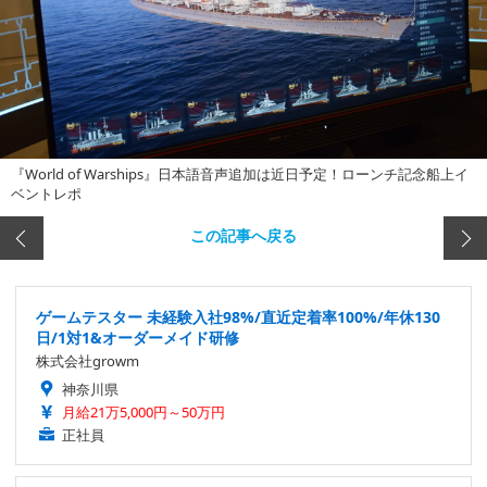
『World of Warships』日本語音声追加は近日予定！ローンチ記念船上イ
ベントレポ
この記事へ戻る
ゲームテスター 未経験入社98%/直近定着率100%/年休130
日/1対1&オーダーメイド研修
株式会社growm
神奈川県
月給21万5,000円～50万円
正社員