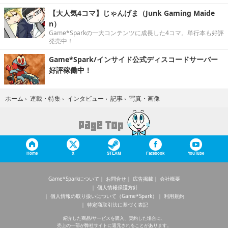
【大人気4コマ】じゃんげま（Junk Gaming Maide
n）
Game*Sparkの一大コンテンツに成長した4コマ。単行本も好評
発売中！
Game*Spark/インサイド公式ディスコードサーバー
好評稼働中！
写真・画像
ホーム
›
連載・特集
›
インタビュー
›
記事
›
Home
X
STEAM
Facebook
YouTube
Game*Sparkについて
お問合せ
広告掲載
会社概要
個人情報保護方針
個人情報の取り扱いについて（Game*Spark）
利用規約
特定商取引法に基づく表記
紹介した商品/サービスを購入、契約した場合に、
売上の一部が弊社サイトに還元されることがあります。