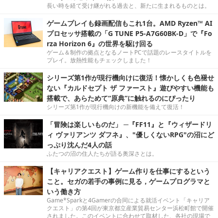
長い時を経て受け継がれる過去と、新たに生まれるものとは。
ゲームプレイも録画配信もこれ1台。AMD Ryzen™ AI
プロセッサ搭載の「G TUNE P5-A7G60BK-D」で『Fo
rza Horizon 6』の世界を駆け回る
ゲーム＆制作の拠点となるノートPCで話題のレースタイトルを
プレイ。放熱性能もチェックしました！
シリーズ第1作が現行機向けに復活！懐かしくも色褪せ
ない『カルドセプト ザ ファースト』遊びやすい機能も
搭載で、あらためて“原典”に触れるのにぴったり
シリーズ第1作が現行機向けの新機能を備えて復活！
「冒険は楽しいものだ」 ─『FF11』と『ウィザードリ
ィ ヴァリアンツ ダフネ』、"優しくないRPG"の沼にど
っぷり沈んだ4人の話
ふたつの沼の住人たちが語る奥深さとは。
【キャリアクエスト】ゲーム作りを仕事にするという
こと。セガの若手の事例に見る，ゲームプログラマと
いう働き方
Game*Sparkと4Gamerの合同による就活イベント「キャリア
クエスト」の第4回が東京都立産業貿易センター浜松町館で開催
されました。このイベントに合わせて取材した、各社の現場で