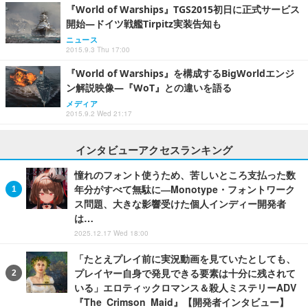
『World of Warships』TGS2015初日に正式サービス
開始―ドイツ戦艦Tirpitz実装告知も
ニュース
2015.9.3 Thu 17:00
『World of Warships』を構成するBigWorldエンジ
ン解説映像―『WoT』との違いを語る
メディア
2015.9.2 Wed 21:17
インタビューアクセスランキング
憧れのフォント使うため、苦しいところ支払った数
年分がすべて無駄に―Monotype・フォントワーク
ス問題、大きな影響受けた個人インディー開発者
は…
2025.12.17 Wed 18:00
「たとえプレイ前に実況動画を見ていたとしても、
プレイヤー自身で発見できる要素は十分に残されて
いる」エロティックロマンス＆殺人ミステリーADV
『The Crimson Maid』【開発者インタビュー】