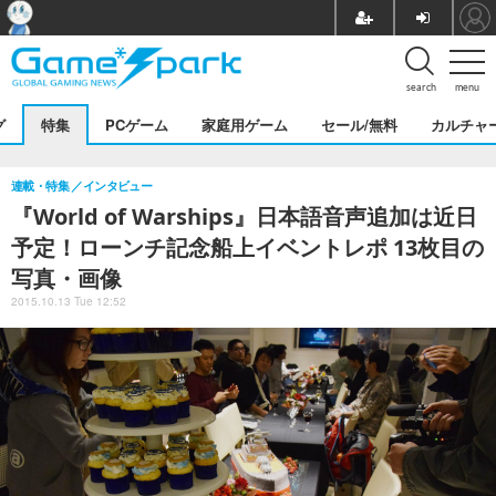
search
menu
グ
特集
PCゲーム
家庭用ゲーム
セール/無料
カルチャ
連載・特集
インタビュー
『World of Warships』日本語音声追加は近日
予定！ローンチ記念船上イベントレポ 13枚目の
写真・画像
2015.10.13 Tue 12:52