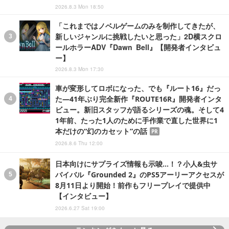
2026.8.3 Mon 18:50
「これまではノベルゲームのみを制作してきたが、
新しいジャンルに挑戦したいと思った」2D横スクロ
ールホラーADV『Dawn Bell』【開発者インタビュ
ー】
2026.8.3 Mon 17:30
車が変形してロボになった、でも『ルート16』だっ
た―41年ぶり完全新作『ROUTE16R』開発者インタ
ビュー。新旧スタッフが語るシリーズの魂。そして4
1年前、たった1人のために手作業で直した世界に1
本だけの“幻のカセット”の話
PR
2026.8.6 Thu 12:00
日本向けにサプライズ情報も示唆…！？小人&虫サ
バイバル『Grounded 2』のPS5アーリーアクセスが
8月11日より開始！前作もフリープレイで提供中
【インタビュー】
2026.6.27 Sat 19:00