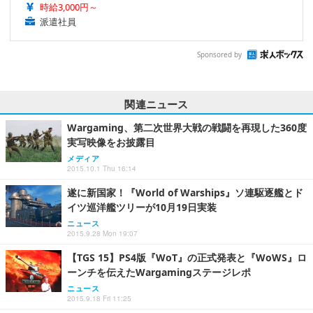
時給3,000円～
派遣社員
Sponsored by
関連ニュース
Wargaming、第二次世界大戦の戦闘を再現した360度
実写映像をお披露目
メディア
2015.10.1 Thu 16:14
遂に新国家！『World of Warships』ソ連駆逐艦とド
イツ巡洋艦ツリーが10月19日実装
ニュース
2015.9.28 Mon 19:07
【TGS 15】PS4版『WoT』の正式発表と『WoWS』ロ
ーンチを伝えたWargamingステージレポ
ニュース
2015.9.18 Fri 11:25