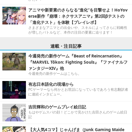
アニマや新要素のさらなる“進化”を目撃せよ！HoYov
erse新作『崩壊：ネクサスアニマ』第2回βテストの
「進化テスト」を体験【プレイレポ】
さまざまなアニマとの出会いや、スキルによってさらに戦略性
が増したバトルなど、本作の注目の要素に迫ります！
連載・注目記事
今週発売の新作ゲーム『Beast of Reincarnation』
『MARVEL Tōkon: Fighting Souls』『ファイナルフ
ァンタジーXIV』他
今週発売の新作ゲームはこちら。
有志日本語化の現場から
PCゲーマーなら何かとお世話になっているであろう有志翻訳者
に連続インタビュー。
吉田輝和のゲームプレイ絵日記
もはやゲムスパの顔！どこかで見かけた吉田さんのゲーム絵日
記
【大人気4コマ】じゃんげま（Junk Gaming Maide