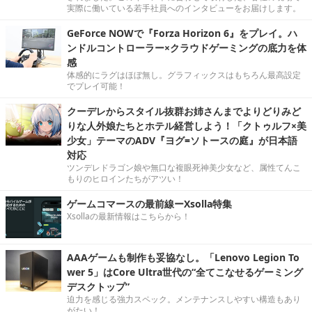
実際に働いている若手社員へのインタビューをお届けします。
GeForce NOWで『Forza Horizon 6』をプレイ。ハ
ンドルコントローラー×クラウドゲーミングの底力を体
感
体感的にラグはほぼ無し。グラフィックスはもちろん最高設定
でプレイ可能！
クーデレからスタイル抜群お姉さんまでよりどりみど
りな人外娘たちとホテル経営しよう！「クトゥルフ×美
少女」テーマのADV『ヨグ=ソトースの庭』が日本語
対応
ツンデレドラゴン娘や無口な複眼死神美少女など、属性てんこ
もりのヒロインたちがアツい！
ゲームコマースの最前線ーXsolla特集
Xsollaの最新情報はこちらから！
AAAゲームも制作も妥協なし。「Lenovo Legion To
wer 5」はCore Ultra世代の“全てこなせるゲーミング
デスクトップ”
迫力を感じる強力スペック。メンテナンスしやすい構造もあり
がたい！