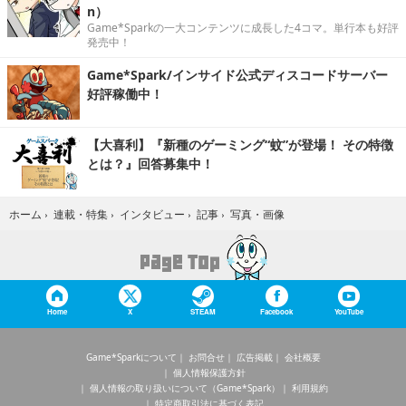
n）
Game*Sparkの一大コンテンツに成長した4コマ。単行本も好評
発売中！
Game*Spark/インサイド公式ディスコードサーバー
好評稼働中！
【大喜利】『新種のゲーミング“蚊”が登場！ その特徴
とは？』回答募集中！
写真・画像
ホーム
›
連載・特集
›
インタビュー
›
記事
›
Home
X
STEAM
Facebook
YouTube
Game*Sparkについて
お問合せ
広告掲載
会社概要
個人情報保護方針
個人情報の取り扱いについて（Game*Spark）
利用規約
特定商取引法に基づく表記