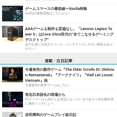
ゲームコマースの最前線ーXsolla特集
Xsollaの最新情報はこちらから！
AAAゲームも制作も妥協なし。「Lenovo Legion To
wer 5」はCore Ultra世代の“全てこなせるゲーミング
デスクトップ”
迫力を感じる強力スペック。メンテナンスしやすい構造もあり
がたい！
連載・注目記事
今週発売の新作ゲーム『The Elder Scrolls IV: Oblivio
n Remastered』『アークナイツ』『Hell Let Loose:
Vietnam』他
今週発売の新作ゲームはこちら。
有志日本語化の現場から
PCゲーマーなら何かとお世話になっているであろう有志翻訳者
に連続インタビュー。
吉田輝和のゲームプレイ絵日記