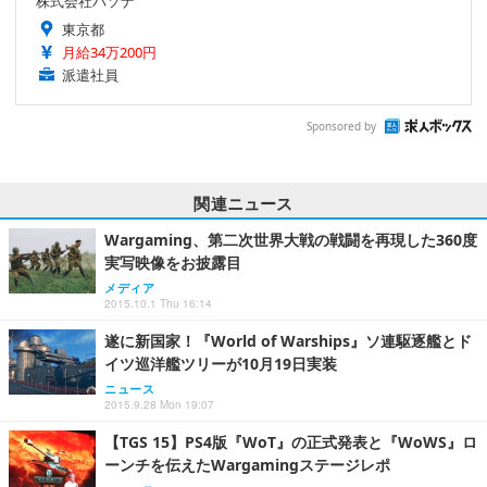
株式会社パソナ
東京都
月給34万200円
派遣社員
Sponsored by
関連ニュース
Wargaming、第二次世界大戦の戦闘を再現した360度
実写映像をお披露目
メディア
2015.10.1 Thu 16:14
遂に新国家！『World of Warships』ソ連駆逐艦とド
イツ巡洋艦ツリーが10月19日実装
ニュース
2015.9.28 Mon 19:07
【TGS 15】PS4版『WoT』の正式発表と『WoWS』ロ
ーンチを伝えたWargamingステージレポ