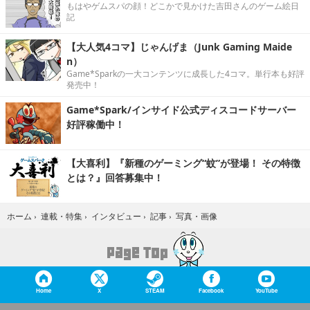
もはやゲムスパの顔！どこかで見かけた吉田さんのゲーム絵日
記
【大人気4コマ】じゃんげま（Junk Gaming Maide
n）
Game*Sparkの一大コンテンツに成長した4コマ。単行本も好評
発売中！
Game*Spark/インサイド公式ディスコードサーバー
好評稼働中！
【大喜利】『新種のゲーミング“蚊”が登場！ その特徴
とは？』回答募集中！
写真・画像
ホーム
›
連載・特集
›
インタビュー
›
記事
›
Home
X
STEAM
Facebook
YouTube