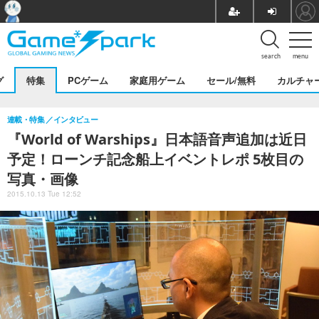
search
menu
グ
特集
PCゲーム
家庭用ゲーム
セール/無料
カルチャ
連載・特集
インタビュー
『World of Warships』日本語音声追加は近日
予定！ローンチ記念船上イベントレポ 5枚目の
写真・画像
2015.10.13 Tue 12:52