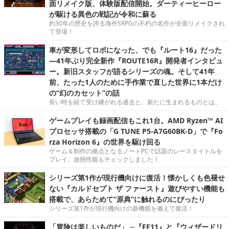
面リメイク版、体験版配信開始。ダーティーヒーロー
が駆ける異色の戦記が令和に蘇る
約30年の歴史を誇る海外SRPGの不朽の名作が全面リメイクされ
て登場！
車が変形してロボになった、でも『ルート16』だった
―41年ぶり完全新作『ROUTE16R』開発者インタビュ
ー。新旧スタッフが語るシリーズの魂。そして41年
前、たった1人のために手作業で直した世界に1本だけ
の“幻のカセット”の話
長い時を経て受け継がれる過去と、新たに生まれるものとは。
ゲームプレイも録画配信もこれ1台。AMD Ryzen™ AI
プロセッサ搭載の「G TUNE P5-A7G60BK-D」で『Fo
rza Horizon 6』の世界を駆け回る
ゲーム＆制作の拠点となるノートPCで話題のレースタイトルを
プレイ。放熱性能もチェックしました！
シリーズ第1作が現行機向けに復活！懐かしくも色褪せ
ない『カルドセプト ザ ファースト』遊びやすい機能も
搭載で、あらためて“原典”に触れるのにぴったり
シリーズ第1作が現行機向けの新機能を備えて復活！
「冒険は楽しいものだ」 ─『FF11』と『ウィザードリ