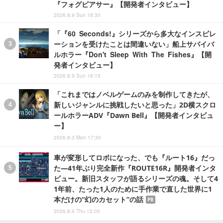
『フォグピアサー』【開発者インタビュー】
2026.8.9 Sun 18:30
「『60 Seconds!』シリーズから多大なインスピレ
ーションを受けたことは間違いない」船上サバイバ
ルホラー『Don't Sleep With The Fishes』【開
発者インタビュー】
2026.8.9 Sun 18:15
「これまではノベルゲームのみを制作してきたが、
新しいジャンルに挑戦したいと思った」2D横スクロ
ールホラーADV『Dawn Bell』【開発者インタビュ
ー】
2026.8.3 Mon 17:30
車が変形してロボになった、でも『ルート16』だっ
た―41年ぶり完全新作『ROUTE16R』開発者インタ
ビュー。新旧スタッフが語るシリーズの魂。そして4
1年前、たった1人のために手作業で直した世界に1
本だけの“幻のカセット”の話
PR
2026.8.6 Thu 12:00