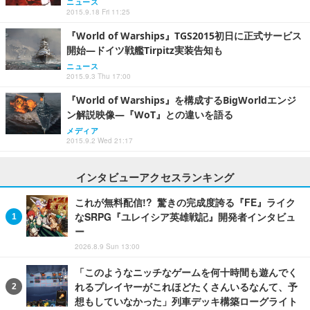
ニュース
2015.9.18 Fri 11:25
『World of Warships』TGS2015初日に正式サービス
開始―ドイツ戦艦Tirpitz実装告知も
ニュース
2015.9.3 Thu 17:00
『World of Warships』を構成するBigWorldエンジ
ン解説映像―『WoT』との違いを語る
メディア
2015.9.2 Wed 21:17
インタビューアクセスランキング
これが無料配信!? 驚きの完成度誇る『FE』ライク
なSRPG『ユレイシア英雄戦記』開発者インタビュ
ー
2026.8.9 Sun 13:00
「このようなニッチなゲームを何十時間も遊んでく
れるプレイヤーがこれほどたくさんいるなんて、予
想もしていなかった」列車デッキ構築ローグライト