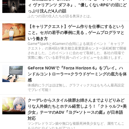
ィ ヴァリアンツ ダフネ』、"優しくないRPG"の沼にど
っぷり沈んだ4人の話
ふたつの沼の住人たちが語る奥深さとは。
【キャリアクエスト】ゲーム作りを仕事にするという
こと。セガの若手の事例に見る，ゲームプログラマと
いう働き方
Game*Sparkと4Gamerの合同による就活イベント「キャリア
クエスト」の第4回が東京都立産業貿易センター浜松町館で開催
されました。このイベントに合わせて取材した、各社の現場で
実際に働いている若手社員へのインタビューをお届けします。
GeForce NOWで『Forza Horizon 6』をプレイ。ハ
ンドルコントローラー×クラウドゲーミングの底力を体
感
体感的にラグはほぼ無し。グラフィックスはもちろん最高設定
でプレイ可能！
クーデレからスタイル抜群お姉さんまでよりどりみど
りな人外娘たちとホテル経営しよう！「クトゥルフ×美
少女」テーマのADV『ヨグ=ソトースの庭』が日本語
対応
ツンデレドラゴン娘や無口な複眼死神美少女など、属性てんこ
もりのヒロインたちがアツい！