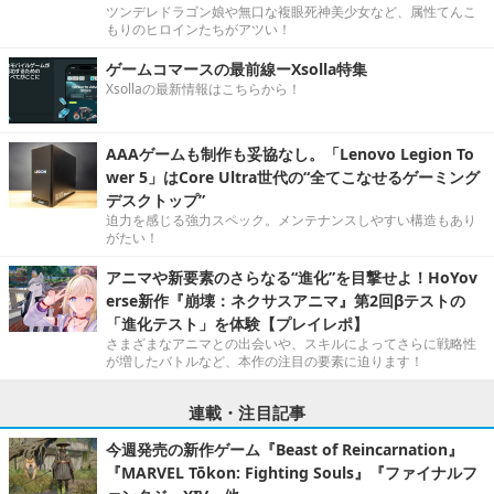
ツンデレドラゴン娘や無口な複眼死神美少女など、属性てんこ
もりのヒロインたちがアツい！
ゲームコマースの最前線ーXsolla特集
Xsollaの最新情報はこちらから！
AAAゲームも制作も妥協なし。「Lenovo Legion To
wer 5」はCore Ultra世代の“全てこなせるゲーミング
デスクトップ”
迫力を感じる強力スペック。メンテナンスしやすい構造もあり
がたい！
アニマや新要素のさらなる“進化”を目撃せよ！HoYov
erse新作『崩壊：ネクサスアニマ』第2回βテストの
「進化テスト」を体験【プレイレポ】
さまざまなアニマとの出会いや、スキルによってさらに戦略性
が増したバトルなど、本作の注目の要素に迫ります！
連載・注目記事
今週発売の新作ゲーム『Beast of Reincarnation』
『MARVEL Tōkon: Fighting Souls』『ファイナルフ