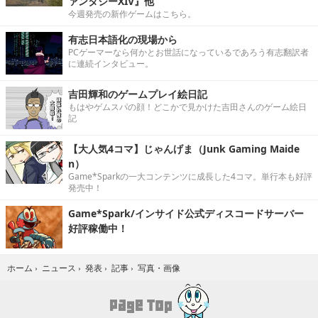
ァンタジーXIV』他
今週発売の新作ゲームはこちら。
有志日本語化の現場から
PCゲーマーなら何かとお世話になっているであろう有志翻訳者
に連続インタビュー。
吉田輝和のゲームプレイ絵日記
もはやゲムスパの顔！どこかで見かけた吉田さんのゲーム絵日
記
【大人気4コマ】じゃんげま（Junk Gaming Maide
n）
Game*Sparkの一大コンテンツに成長した4コマ。単行本も好評
発売中！
Game*Spark/インサイド公式ディスコードサーバー
好評稼働中！
写真・画像
ホーム
›
ニュース
›
発表
›
記事
›