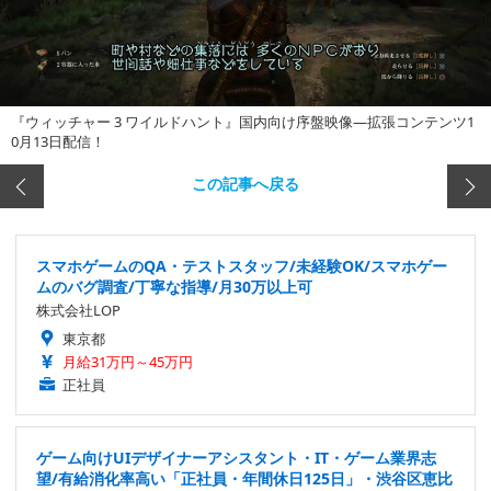
『ウィッチャー 3 ワイルドハント』国内向け序盤映像―拡張コンテンツ1
0月13日配信！
この記事へ戻る
スマホゲームのQA・テストスタッフ/未経験OK/スマホゲー
ムのバグ調査/丁寧な指導/月30万以上可
株式会社LOP
東京都
月給31万円～45万円
正社員
ゲーム向けUIデザイナーアシスタント・IT・ゲーム業界志
望/有給消化率高い「正社員・年間休日125日」・渋谷区恵比