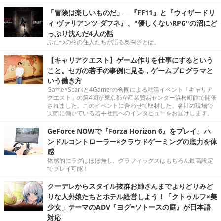
「冒険は楽しいものだ」 ─『FF11』と『ウィザードリ
ィ ヴァリアンツ ダフネ』、"優しくないRPG"の沼にど
っぷり沈んだ4人の話
ふたつの沼の住人たちが語る奥深さとは。
【キャリアクエスト】ゲーム作りを仕事にするという
こと。セガの若手の事例に見る，ゲームプログラマと
いう働き方
Game*Sparkと4Gamerの合同による就活イベント「キャリア
クエスト」の第4回が東京都立産業貿易センター浜松町館で開催
されました。このイベントに合わせて取材した、各社の現場で
実際に働いている若手社員へのインタビューをお届けします。
GeForce NOWで『Forza Horizon 6』をプレイ。ハ
ンドルコントローラー×クラウドゲーミングの底力を体
感
体感的にラグはほぼ無し。グラフィックスはもちろん最高設定
でプレイ可能！
クーデレからスタイル抜群お姉さんまでよりどりみど
りな人外娘たちとホテル経営しよう！「クトゥルフ×美
少女」テーマのADV『ヨグ=ソトースの庭』が日本語
対応