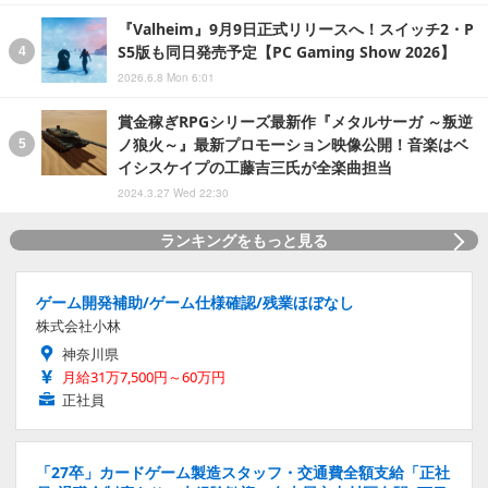
『Valheim』9月9日正式リリースへ！スイッチ2・P
S5版も同日発売予定【PC Gaming Show 2026】
2026.6.8 Mon 6:01
賞金稼ぎRPGシリーズ最新作『メタルサーガ ～叛逆
ノ狼火～』最新プロモーション映像公開！音楽はベ
イシスケイプの工藤吉三氏が全楽曲担当
2024.3.27 Wed 22:30
ランキングをもっと見る
ゲーム開発補助/ゲーム仕様確認/残業ほぼなし
株式会社小林
神奈川県
月給31万7,500円～60万円
正社員
「27卒」カードゲーム製造スタッフ・交通費全額支給「正社