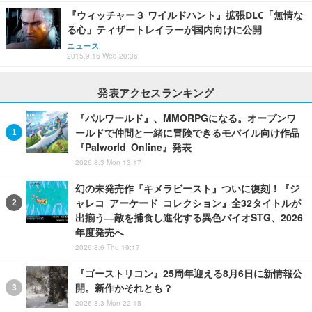
『ウィッチャー３ ワイルドハント』拡張DLC「無情な
る心」ティザートレイラーが国内向けに公開
ニュース
2015.9.16 Wed 20:36
発表アクセスランキング
『パルワールド』、MMORPGになる。オープンワ
ールドで仲間と一緒に冒険できるモバイル向け作品
『Palworld Online』発表
2026.8.3 Mon 13:17
幻の未発売作『キメラビースト』ついに復刻！『ジ
ャレコ アーケード コレクション』全32タイトルが
出揃う―敵を捕食し進化する異色バイオSTG、2026
年度発売へ
2026.8.6 Thu 19:17
『ゴーストリコン』25周年迎える8月6日に新情報公
開。新作かそれとも？
2026.8.3 Mon 22:15