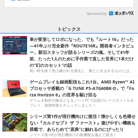
Sponsored by
トピックス
車が変形してロボになった、でも『ルート16』だった
―41年ぶり完全新作『ROUTE16R』開発者インタビュ
ー。新旧スタッフが語るシリーズの魂。そして41年
前、たった1人のために手作業で直した世界に1本だけ
の“幻のカセット”の話
長い時を経て受け継がれる過去と、新たに生まれるものとは。
ゲームプレイも録画配信もこれ1台。AMD Ryzen™ AI
プロセッサ搭載の「G TUNE P5-A7G60BK-D」で『Fo
rza Horizon 6』の世界を駆け回る
ゲーム＆制作の拠点となるノートPCで話題のレースタイトルを
プレイ。放熱性能もチェックしました！
シリーズ第1作が現行機向けに復活！懐かしくも色褪せ
ない『カルドセプト ザ ファースト』遊びやすい機能も
搭載で、あらためて“原典”に触れるのにぴったり
シリーズ第1作が現行機向けの新機能を備えて復活！