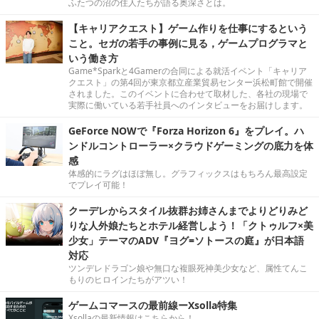
ふたつの沼の住人たちが語る奥深さとは。
【キャリアクエスト】ゲーム作りを仕事にするという
こと。セガの若手の事例に見る，ゲームプログラマと
いう働き方
Game*Sparkと4Gamerの合同による就活イベント「キャリア
クエスト」の第4回が東京都立産業貿易センター浜松町館で開催
されました。このイベントに合わせて取材した、各社の現場で
実際に働いている若手社員へのインタビューをお届けします。
GeForce NOWで『Forza Horizon 6』をプレイ。ハ
ンドルコントローラー×クラウドゲーミングの底力を体
感
体感的にラグはほぼ無し。グラフィックスはもちろん最高設定
でプレイ可能！
クーデレからスタイル抜群お姉さんまでよりどりみど
りな人外娘たちとホテル経営しよう！「クトゥルフ×美
少女」テーマのADV『ヨグ=ソトースの庭』が日本語
対応
ツンデレドラゴン娘や無口な複眼死神美少女など、属性てんこ
もりのヒロインたちがアツい！
ゲームコマースの最前線ーXsolla特集
Xsollaの最新情報はこちらから！