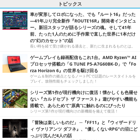
トピックス
車が変形してロボになった、でも『ルート16』だった
―41年ぶり完全新作『ROUTE16R』開発者インタビュ
ー。新旧スタッフが語るシリーズの魂。そして41年
前、たった1人のために手作業で直した世界に1本だけ
の“幻のカセット”の話
長い時を経て受け継がれる過去と、新たに生まれるものとは。
ゲームプレイも録画配信もこれ1台。AMD Ryzen™ AI
プロセッサ搭載の「G TUNE P5-A7G60BK-D」で『Fo
rza Horizon 6』の世界を駆け回る
ゲーム＆制作の拠点となるノートPCで話題のレースタイトルを
プレイ。放熱性能もチェックしました！
シリーズ第1作が現行機向けに復活！懐かしくも色褪せ
ない『カルドセプト ザ ファースト』遊びやすい機能も
搭載で、あらためて“原典”に触れるのにぴったり
シリーズ第1作が現行機向けの新機能を備えて復活！
「冒険は楽しいものだ」 ─『FF11』と『ウィザードリ
ィ ヴァリアンツ ダフネ』、"優しくないRPG"の沼にど
っぷり沈んだ4人の話