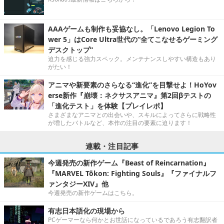
AAAゲームも制作も妥協なし。「Lenovo Legion To
wer 5」はCore Ultra世代の“全てこなせるゲーミング
デスクトップ”
迫力を感じる強力スペック。メンテナンスしやすい構造もあり
がたい！
アニマや新要素のさらなる“進化”を目撃せよ！HoYov
erse新作『崩壊：ネクサスアニマ』第2回βテストの
「進化テスト」を体験【プレイレポ】
さまざまなアニマとの出会いや、スキルによってさらに戦略性
が増したバトルなど、本作の注目の要素に迫ります！
連載・注目記事
今週発売の新作ゲーム『Beast of Reincarnation』
『MARVEL Tōkon: Fighting Souls』『ファイナルフ
ァンタジーXIV』他
今週発売の新作ゲームはこちら。
有志日本語化の現場から
PCゲーマーなら何かとお世話になっているであろう有志翻訳者