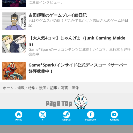
に連続インタビュー。
吉田輝和のゲームプレイ絵日記
もはやゲムスパの顔！どこかで見かけた吉田さんのゲーム絵日
記
【大人気4コマ】じゃんげま（Junk Gaming Maide
n）
Game*Sparkの一大コンテンツに成長した4コマ。単行本も好評
発売中！
Game*Spark/インサイド公式ディスコードサーバー
好評稼働中！
写真・画像
ホーム
›
連載・特集
›
漫画
›
記事
›
Home
X
STEAM
Facebook
YouTube