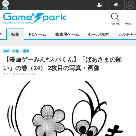
search
menu
グ
特集
PCゲーム
家庭用ゲーム
セール/無料
カルチャ
連載・特集
漫画
【漫画ゲーみん*スパくん】「ばあさまの願
い」の巻（24） 2枚目の写真・画像
2015.10.14 Wed 21:00