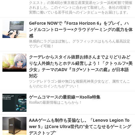
クエスト」の第4回が東京都立産業貿易センター浜松町館で開催
されました。このイベントに合わせて取材した、各社の現場で
実際に働いている若手社員へのインタビューをお届けします。
GeForce NOWで『Forza Horizon 6』をプレイ。ハ
ンドルコントローラー×クラウドゲーミングの底力を体
感
体感的にラグはほぼ無し。グラフィックスはもちろん最高設定
でプレイ可能！
クーデレからスタイル抜群お姉さんまでよりどりみど
りな人外娘たちとホテル経営しよう！「クトゥルフ×美
少女」テーマのADV『ヨグ=ソトースの庭』が日本語
対応
ツンデレドラゴン娘や無口な複眼死神美少女など、属性てんこ
もりのヒロインたちがアツい！
ゲームコマースの最前線ーXsolla特集
Xsollaの最新情報はこちらから！
AAAゲームも制作も妥協なし。「Lenovo Legion To
wer 5」はCore Ultra世代の“全てこなせるゲーミング
デスクトップ”