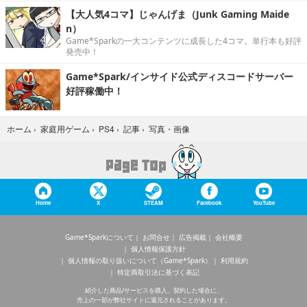
【大人気4コマ】じゃんげま（Junk Gaming Maide
n）
Game*Sparkの一大コンテンツに成長した4コマ。単行本も好評
発売中！
Game*Spark/インサイド公式ディスコードサーバー
好評稼働中！
写真・画像
ホーム
›
家庭用ゲーム
›
PS4
›
記事
›
Home
X
STEAM
Facebook
YouTube
Game*Sparkについて
お問合せ
広告掲載
会社概要
個人情報保護方針
個人情報の取り扱いについて（Game*Spark）
利用規約
特定商取引法に基づく表記
紹介した商品/サービスを購入、契約した場合に、
売上の一部が弊社サイトに還元されることがあります。