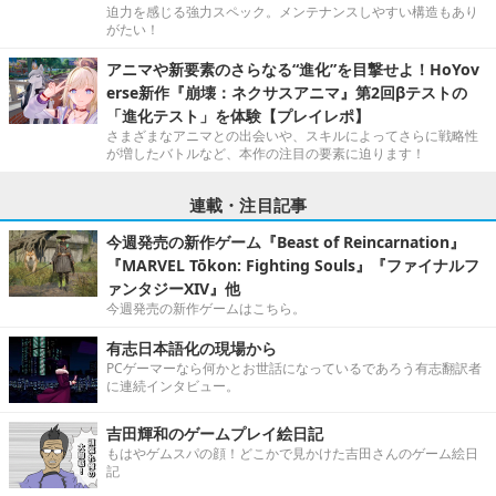
迫力を感じる強力スペック。メンテナンスしやすい構造もあり
がたい！
アニマや新要素のさらなる“進化”を目撃せよ！HoYov
erse新作『崩壊：ネクサスアニマ』第2回βテストの
「進化テスト」を体験【プレイレポ】
さまざまなアニマとの出会いや、スキルによってさらに戦略性
が増したバトルなど、本作の注目の要素に迫ります！
連載・注目記事
今週発売の新作ゲーム『Beast of Reincarnation』
『MARVEL Tōkon: Fighting Souls』『ファイナルフ
ァンタジーXIV』他
今週発売の新作ゲームはこちら。
有志日本語化の現場から
PCゲーマーなら何かとお世話になっているであろう有志翻訳者
に連続インタビュー。
吉田輝和のゲームプレイ絵日記
もはやゲムスパの顔！どこかで見かけた吉田さんのゲーム絵日
記