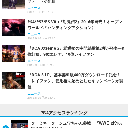
プデートが配信
ニュース
2015.10.2 Fri 16:13
PS4/PS3/PS Vita『討鬼伝2』2016年発売！オープン
ワールドのハンティングアクションに
ニュース
2015.9.15 Tue 17:00
『DOA Xtreme 3』総選挙の中間結果第2弾が発表―8
位紅葉、9位エレナ、10位レイファン
ニュース
2015.9.6 Sun 21:15
『DOA 5 LR』基本無料版400万ダウンロード記念！
「レイファン」使用権を始めとしたキャンペーンが開
催
ニュース
2015.8.25 Tue 23:40
PS4アクセスランキング
ターミネーターシュワちゃん参戦！『WWE 2K16』