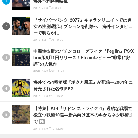
海外予約特典映像
2015.7.28 Tue 0:21
『サイバーパンク 2077』キャラクリエイトでは男
女の性別選択オプションを削除へ―海外インタビュ
ーで明らかに
2019.8.27 Tue 15:00
中毒性抜群のパチンコローグライク『Peglin』PS/X
box版5月1日リリース！Steamレビュー“非常に好
評”の人気作
2025.4.28 Mon 18:21
海外でPS4移植版『ボクと魔王』が配信―2001年に
発売された名作JRPG
2016.3.23 Wed 16:29
【特集】PS4『サドン ストライク 4』過酷な戦場で
役立つ戦術10選―新兵向け基本のキからネタ戦術ま
で
PR
2017.11.9 Thu 12:00