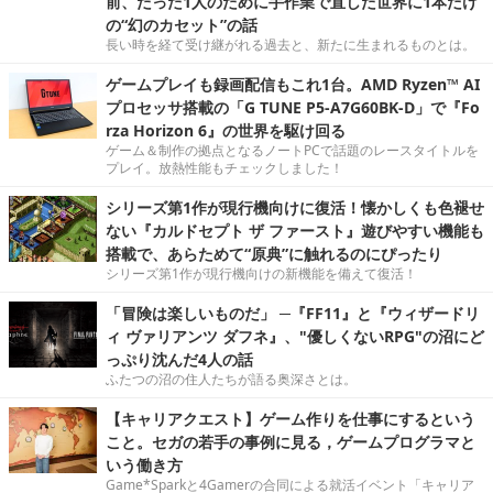
前、たった1人のために手作業で直した世界に1本だけ
の“幻のカセット”の話
長い時を経て受け継がれる過去と、新たに生まれるものとは。
ゲームプレイも録画配信もこれ1台。AMD Ryzen™ AI
プロセッサ搭載の「G TUNE P5-A7G60BK-D」で『Fo
rza Horizon 6』の世界を駆け回る
ゲーム＆制作の拠点となるノートPCで話題のレースタイトルを
プレイ。放熱性能もチェックしました！
シリーズ第1作が現行機向けに復活！懐かしくも色褪せ
ない『カルドセプト ザ ファースト』遊びやすい機能も
搭載で、あらためて“原典”に触れるのにぴったり
シリーズ第1作が現行機向けの新機能を備えて復活！
「冒険は楽しいものだ」 ─『FF11』と『ウィザードリ
ィ ヴァリアンツ ダフネ』、"優しくないRPG"の沼にど
っぷり沈んだ4人の話
ふたつの沼の住人たちが語る奥深さとは。
【キャリアクエスト】ゲーム作りを仕事にするという
こと。セガの若手の事例に見る，ゲームプログラマと
いう働き方
Game*Sparkと4Gamerの合同による就活イベント「キャリア