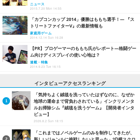
ニュース
2015.7.20 Mon 14:55
「カプコンカップ 2014」優勝はももち選手！― 『ス
トリートファイターV』の最新情報も
家庭用ゲーム
2014.12.14 Sun 16:28
【PR】プロゲーマーのももち氏がレポート―格闘ゲー
ム向けディスプレイの使い心地は？
連載・特集
2014.9.23 Tue 16:15
インタビューアクセスランキング
「気持ちよく絨毯を洗っていたはずなのに、なぜか
地球の運命まで背負わされている」インクリメンタ
ルお掃除シム『絨毯を洗うゲーム』【開発者インタ
ビュー】
2026.8.2 Sun 18:15
「これまではノベルゲームのみを制作してきたが、
新しいジャンルに挑戦したいと思った」2D横スクロ