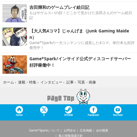
吉田輝和のゲームプレイ絵日記
もはやゲムスパの顔！どこかで見かけた吉田さんのゲーム絵日
記
【大人気4コマ】じゃんげま（Junk Gaming Maide
n）
Game*Sparkの一大コンテンツに成長した4コマ。単行本も好評
発売中！
Game*Spark/インサイド公式ディスコードサーバー
好評稼働中！
写真・画像
ホーム
›
連載・特集
›
インタビュー
›
記事
›
Home
X
STEAM
Facebook
YouTube
Game*Sparkについて
お問合せ
広告掲載
会社概要
個人情報保護方針