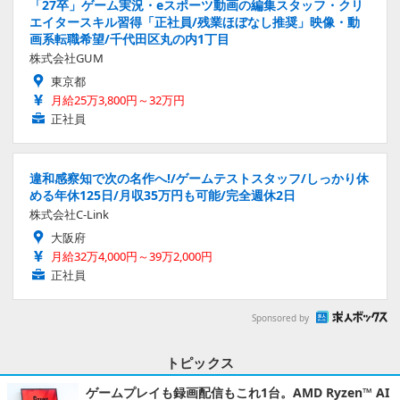
「27卒」ゲーム実況・eスポーツ動画の編集スタッフ・クリ
エイタースキル習得「正社員/残業ほぼなし推奨」映像・動
画系転職希望/千代田区丸の内1丁目
株式会社GUM
東京都
月給25万3,800円～32万円
正社員
違和感察知で次の名作へ!/ゲームテストスタッフ/しっかり休
める年休125日/月収35万円も可能/完全週休2日
株式会社C-Link
大阪府
月給32万4,000円～39万2,000円
正社員
Sponsored by
トピックス
ゲームプレイも録画配信もこれ1台。AMD Ryzen™ AI