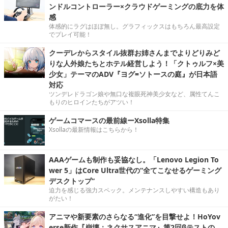
ンドルコントローラー×クラウドゲーミングの底力を体
感
体感的にラグはほぼ無し。グラフィックスはもちろん最高設定
でプレイ可能！
クーデレからスタイル抜群お姉さんまでよりどりみど
りな人外娘たちとホテル経営しよう！「クトゥルフ×美
少女」テーマのADV『ヨグ=ソトースの庭』が日本語
対応
ツンデレドラゴン娘や無口な複眼死神美少女など、属性てんこ
もりのヒロインたちがアツい！
ゲームコマースの最前線ーXsolla特集
Xsollaの最新情報はこちらから！
AAAゲームも制作も妥協なし。「Lenovo Legion To
wer 5」はCore Ultra世代の“全てこなせるゲーミング
デスクトップ”
迫力を感じる強力スペック。メンテナンスしやすい構造もあり
がたい！
アニマや新要素のさらなる“進化”を目撃せよ！HoYov
erse新作『崩壊：ネクサスアニマ』第2回βテストの