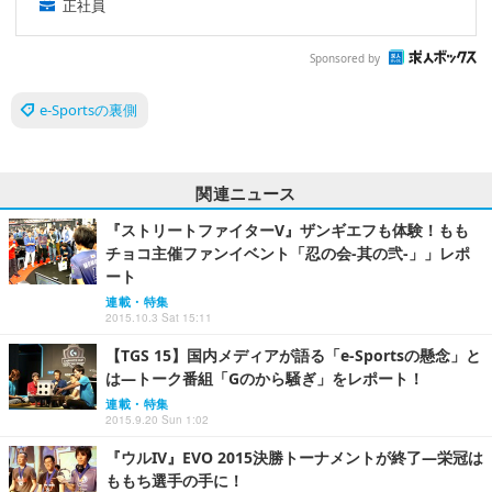
正社員
Sponsored by
e-Sportsの裏側
関連ニュース
『ストリートファイターV』ザンギエフも体験！もも
チョコ主催ファンイベント「忍の会-其の弐-」」レポ
ート
連載・特集
2015.10.3 Sat 15:11
【TGS 15】国内メディアが語る「e-Sportsの懸念」と
は―トーク番組「Gのから騒ぎ」をレポート！
連載・特集
2015.9.20 Sun 1:02
『ウルIV』EVO 2015決勝トーナメントが終了―栄冠は
ももち選手の手に！