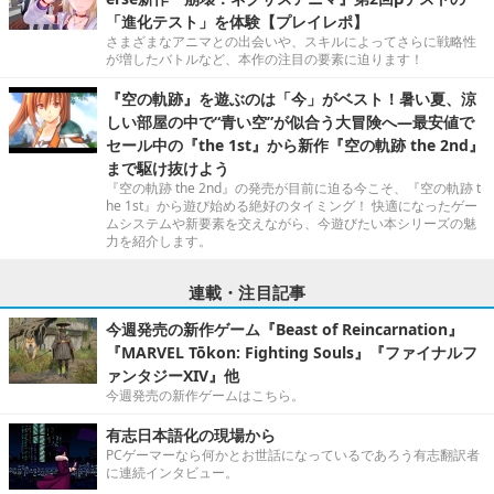
「進化テスト」を体験【プレイレポ】
さまざまなアニマとの出会いや、スキルによってさらに戦略性
が増したバトルなど、本作の注目の要素に迫ります！
『空の軌跡』を遊ぶのは「今」がベスト！暑い夏、涼
しい部屋の中で“青い空”が似合う大冒険へ―最安値で
セール中の『the 1st』から新作『空の軌跡 the 2nd』
まで駆け抜けよう
『空の軌跡 the 2nd』の発売が目前に迫る今こそ、『空の軌跡 t
he 1st』から遊び始める絶好のタイミング！ 快適になったゲー
ムシステムや新要素を交えながら、今遊びたい本シリーズの魅
力を紹介します。
連載・注目記事
今週発売の新作ゲーム『Beast of Reincarnation』
『MARVEL Tōkon: Fighting Souls』『ファイナルフ
ァンタジーXIV』他
今週発売の新作ゲームはこちら。
有志日本語化の現場から
PCゲーマーなら何かとお世話になっているであろう有志翻訳者
に連続インタビュー。