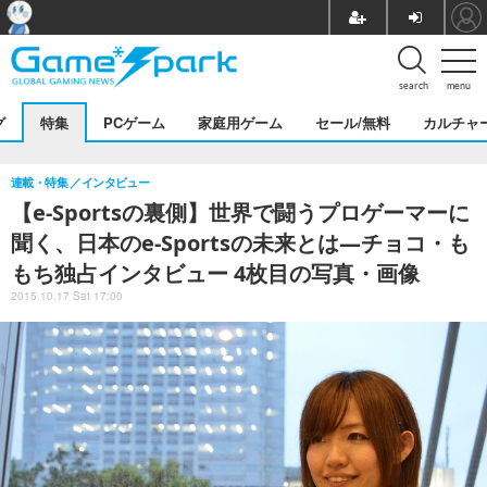
search
menu
グ
特集
PCゲーム
家庭用ゲーム
セール/無料
カルチャ
連載・特集
インタビュー
【e-Sportsの裏側】世界で闘うプロゲーマーに
聞く、日本のe-Sportsの未来とは―チョコ・も
もち独占インタビュー 4枚目の写真・画像
2015.10.17 Sat 17:00