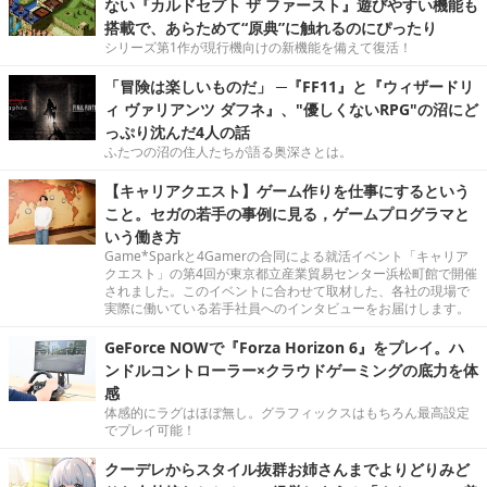
ない『カルドセプト ザ ファースト』遊びやすい機能も
搭載で、あらためて“原典”に触れるのにぴったり
シリーズ第1作が現行機向けの新機能を備えて復活！
「冒険は楽しいものだ」 ─『FF11』と『ウィザードリ
ィ ヴァリアンツ ダフネ』、"優しくないRPG"の沼にど
っぷり沈んだ4人の話
ふたつの沼の住人たちが語る奥深さとは。
【キャリアクエスト】ゲーム作りを仕事にするという
こと。セガの若手の事例に見る，ゲームプログラマと
いう働き方
Game*Sparkと4Gamerの合同による就活イベント「キャリア
クエスト」の第4回が東京都立産業貿易センター浜松町館で開催
されました。このイベントに合わせて取材した、各社の現場で
実際に働いている若手社員へのインタビューをお届けします。
GeForce NOWで『Forza Horizon 6』をプレイ。ハ
ンドルコントローラー×クラウドゲーミングの底力を体
感
体感的にラグはほぼ無し。グラフィックスはもちろん最高設定
でプレイ可能！
クーデレからスタイル抜群お姉さんまでよりどりみど