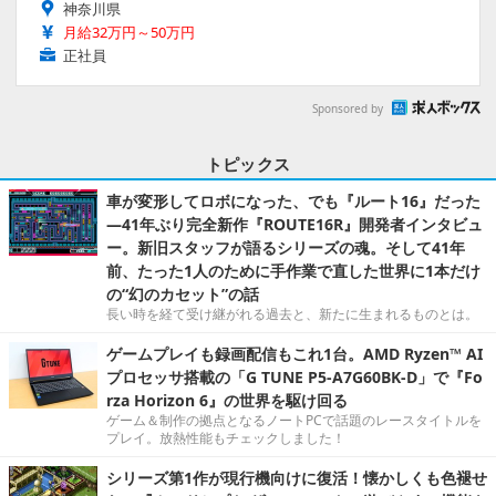
神奈川県
月給32万円～50万円
正社員
Sponsored by
トピックス
車が変形してロボになった、でも『ルート16』だった
―41年ぶり完全新作『ROUTE16R』開発者インタビュ
ー。新旧スタッフが語るシリーズの魂。そして41年
前、たった1人のために手作業で直した世界に1本だけ
の“幻のカセット”の話
長い時を経て受け継がれる過去と、新たに生まれるものとは。
ゲームプレイも録画配信もこれ1台。AMD Ryzen™ AI
プロセッサ搭載の「G TUNE P5-A7G60BK-D」で『Fo
rza Horizon 6』の世界を駆け回る
ゲーム＆制作の拠点となるノートPCで話題のレースタイトルを
プレイ。放熱性能もチェックしました！
シリーズ第1作が現行機向けに復活！懐かしくも色褪せ