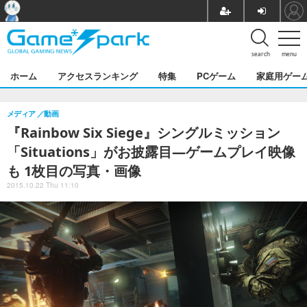
search
menu
ホーム
アクセスランキング
特集
PCゲーム
家庭用ゲー
メディア
動画
『Rainbow Six Siege』シングルミッション
「Situations」がお披露目―ゲームプレイ映像
も 1枚目の写真・画像
2015.10.22 Thu 11:10