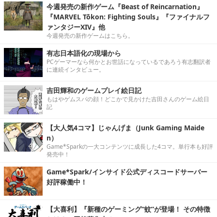
今週発売の新作ゲーム『Beast of Reincarnation』
『MARVEL Tōkon: Fighting Souls』『ファイナルフ
ァンタジーXIV』他
今週発売の新作ゲームはこちら。
有志日本語化の現場から
PCゲーマーなら何かとお世話になっているであろう有志翻訳者
に連続インタビュー。
吉田輝和のゲームプレイ絵日記
もはやゲムスパの顔！どこかで見かけた吉田さんのゲーム絵日
記
【大人気4コマ】じゃんげま（Junk Gaming Maide
n）
Game*Sparkの一大コンテンツに成長した4コマ。単行本も好評
発売中！
Game*Spark/インサイド公式ディスコードサーバー
好評稼働中！
【大喜利】『新種のゲーミング“蚊”が登場！ その特徴