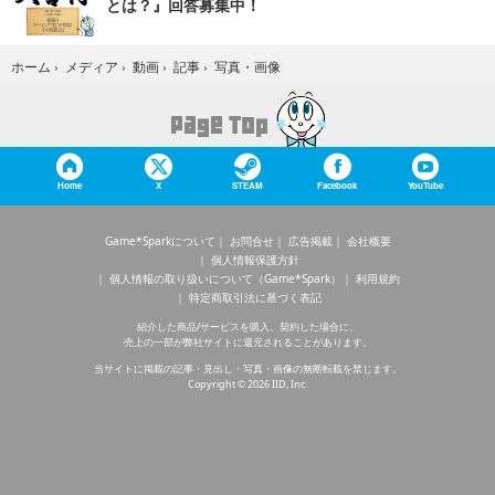
とは？』回答募集中！
写真・画像
ホーム
›
メディア
›
動画
›
記事
›
Home
X
STEAM
Facebook
YouTube
Game*Sparkについて
お問合せ
広告掲載
会社概要
個人情報保護方針
個人情報の取り扱いについて（Game*Spark）
利用規約
特定商取引法に基づく表記
紹介した商品/サービスを購入、契約した場合に、
売上の一部が弊社サイトに還元されることがあります。
当サイトに掲載の記事・見出し・写真・画像の無断転載を禁じます。
Copyright © 2026 IID, Inc.