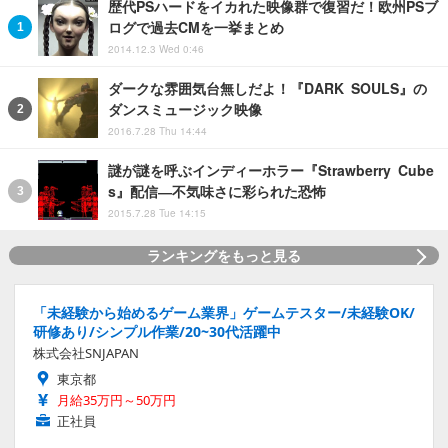
歴代PSハードをイカれた映像群で復習だ！欧州PSブ
ログで過去CMを一挙まとめ
2014.12.3 Wed 0:46
ダークな雰囲気台無しだよ！『DARK SOULS』の
ダンスミュージック映像
2016.7.28 Thu 14:44
謎が謎を呼ぶインディーホラー『Strawberry Cube
s』配信―不気味さに彩られた恐怖
2015.7.28 Tue 14:15
ランキングをもっと見る
「未経験から始めるゲーム業界」ゲームテスター/未経験OK/
研修あり/シンプル作業/20~30代活躍中
株式会社SNJAPAN
東京都
月給35万円～50万円
正社員