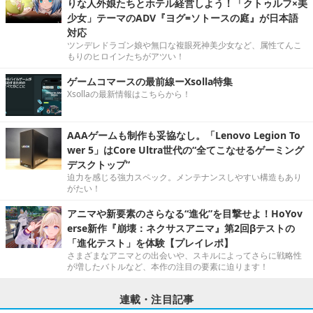
りな人外娘たちとホテル経営しよう！「クトゥルフ×美
少女」テーマのADV『ヨグ=ソトースの庭』が日本語
対応
ツンデレドラゴン娘や無口な複眼死神美少女など、属性てんこ
もりのヒロインたちがアツい！
ゲームコマースの最前線ーXsolla特集
Xsollaの最新情報はこちらから！
AAAゲームも制作も妥協なし。「Lenovo Legion To
wer 5」はCore Ultra世代の“全てこなせるゲーミング
デスクトップ”
迫力を感じる強力スペック。メンテナンスしやすい構造もあり
がたい！
アニマや新要素のさらなる“進化”を目撃せよ！HoYov
erse新作『崩壊：ネクサスアニマ』第2回βテストの
「進化テスト」を体験【プレイレポ】
さまざまなアニマとの出会いや、スキルによってさらに戦略性
が増したバトルなど、本作の注目の要素に迫ります！
連載・注目記事