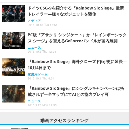
ドイツGSG-9を紹介する『Rainbow Six Siege』最新
トレイラー―様々なガジェットを駆使
メディア
2015.10.13 Tue 17:51
PC版『アサクリ シンジケート』か『レインボーシック
ス シージ』を貰えるGeForceバンドルが国内展開
ニュース
2015.10.8 Thu 12:24
『Rainbow Six Siege』海外クローズドβが更に延長―
10月4日まで
家庭用ゲーム
2015.10.1 Thu 9:34
『Rainbow Six Siege』にシングルキャンペーンは搭
載されず―全マップにてAIとの協力プレイ可
ニュース
2015.9.28 Mon 12:33
動画アクセスランキング