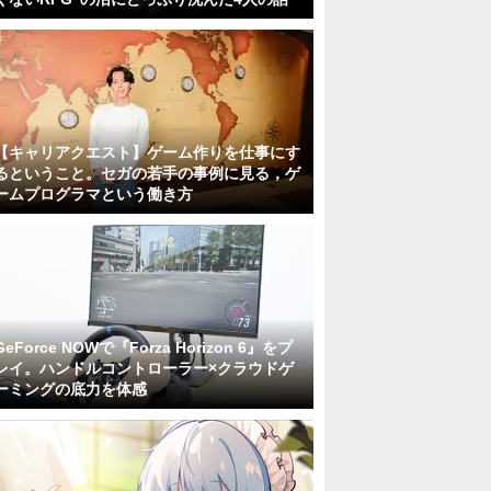
【キャリアクエスト】ゲーム作りを仕事にす
るということ。セガの若手の事例に見る，ゲ
ームプログラマという働き方
GeForce NOWで『Forza Horizon 6』をプ
レイ。ハンドルコントローラー×クラウドゲ
ーミングの底力を体感