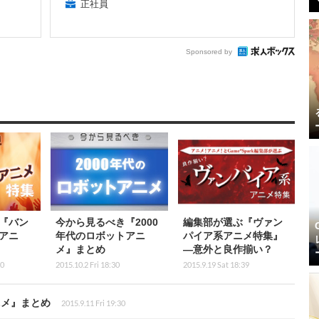
正社員
Sponsored by
『バン
今から見るべき『2000
編集部が選ぶ『ヴァン
アニ
年代のロボットアニ
パイア系アニメ特集』
メ』まとめ
―意外と良作揃い？
00
2015.10.2 Fri 18:30
2015.9.19 Sat 18:39
ニメ』まとめ
2015.9.11 Fri 19:30