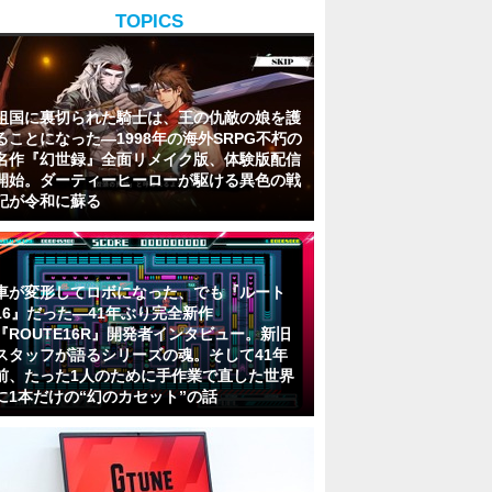
TOPICS
祖国に裏切られた騎士は、王の仇敵の娘を護
ることになった―1998年の海外SRPG不朽の
名作『幻世録』全面リメイク版、体験版配信
開始。ダーティーヒーローが駆ける異色の戦
記が令和に蘇る
車が変形してロボになった、でも『ルート
16』だった―41年ぶり完全新作
『ROUTE16R』開発者インタビュー。新旧
スタッフが語るシリーズの魂。そして41年
前、たった1人のために手作業で直した世界
に1本だけの“幻のカセット”の話