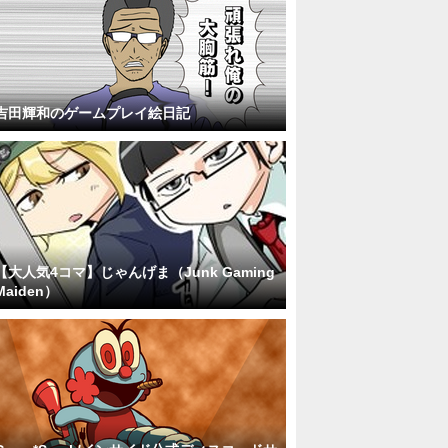
吉田輝和のゲームプレイ絵日記
【大人気4コマ】じゃんげま（Junk Gaming
Maiden）