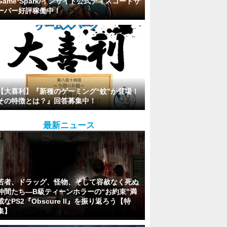
Game*Spark/インサイド公式ディスコードサ
ーバー好評稼働中！
【大喜利】『新種のゲーミング“蚊”が登場！
その特徴とは？』回答募集中！
最新ニュース
若者、ドラッグ、怪物、そして容赦なく死ぬ
仲間たち―B級ティーンホラーの“お約束”満
載なPS2『Obscure II』を振り返ろう【特
集】