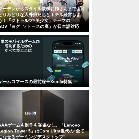
クーデレからスタイル抜群お姉さんまでより
どりみどりな人外娘たちとホテル経営しよ
う！「クトゥルフ×美少女」テーマの
ADV『ヨグ=ソトースの庭』が日本語対応
ゲームコマースの最前線ーXsolla特集
AAAゲームも制作も妥協なし。「Lenovo
Legion Tower 5」はCore Ultra世代の“全て
こなせるゲーミングデスクトップ”