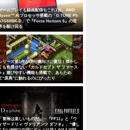
ゲームプレイも録画配信もこれ1台。AMD
Ryzen™ AIプロセッサ搭載の「G TUNE P5-
A7G60BK-D」で『Forza Horizon 6』の世
界を駆け回る
シリーズ第1作が現行機向けに復活！懐かし
くも色褪せない『カルドセプト ザ ファース
ト』遊びやすい機能も搭載で、あらため
て“原典”に触れるのにぴったり
「冒険は楽しいものだ」 ─『FF11』と『ウ
ィザードリィ ヴァリアンツ ダフネ』、"優し
くないRPG"の沼にどっぷり沈んだ4人の話