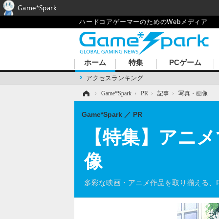
Game*Spark
ハードコアゲーマーのためのWebメディア
ホーム
特集
PCゲーム
アクセスランキング
ホーム
›
Game*Spark
›
PR
›
記事
›
写真・画像
Game*Spark
PR
【特集】アニメ
像
多彩な映画・アニメ作品を取り揃える、Pla