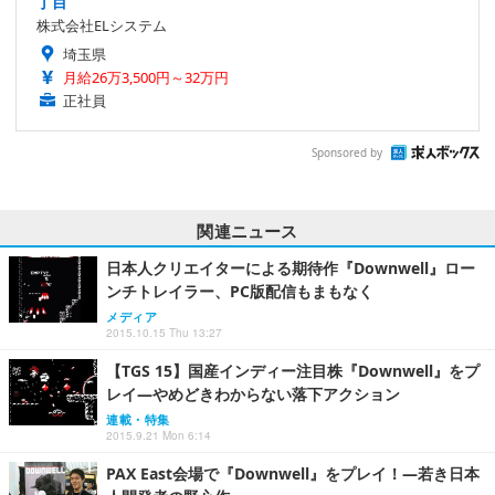
丁目
株式会社ELシステム
埼玉県
月給26万3,500円～32万円
正社員
Sponsored by
関連ニュース
日本人クリエイターによる期待作『Downwell』ロー
ンチトレイラー、PC版配信もまもなく
メディア
2015.10.15 Thu 13:27
【TGS 15】国産インディー注目株『Downwell』をプ
レイ―やめどきわからない落下アクション
連載・特集
2015.9.21 Mon 6:14
PAX East会場で『Downwell』をプレイ！―若き日本