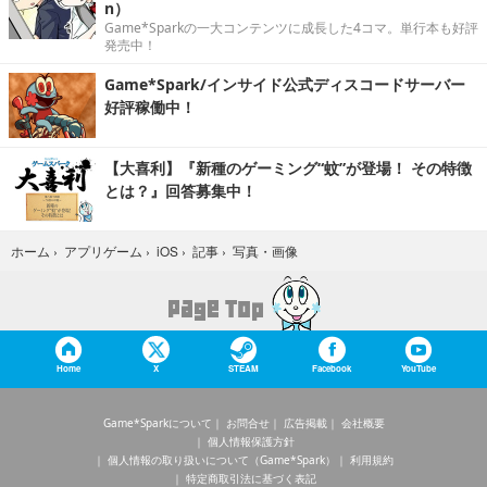
n）
Game*Sparkの一大コンテンツに成長した4コマ。単行本も好評
発売中！
Game*Spark/インサイド公式ディスコードサーバー
好評稼働中！
【大喜利】『新種のゲーミング“蚊”が登場！ その特徴
とは？』回答募集中！
写真・画像
ホーム
›
アプリゲーム
›
iOS
›
記事
›
Home
X
STEAM
Facebook
YouTube
Game*Sparkについて
お問合せ
広告掲載
会社概要
個人情報保護方針
個人情報の取り扱いについて（Game*Spark）
利用規約
特定商取引法に基づく表記