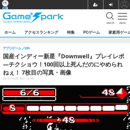
search
menu
ホーム
アクセスランキング
特集
PCゲーム
家庭用ゲー
アプリゲーム
iOS
国産インディー新星『Downwell』プレイレポ
―チクショウ！100回以上死んだのにやめられ
ねぇ！ 7枚目の写真・画像
2015.10.25 Sun 12:49