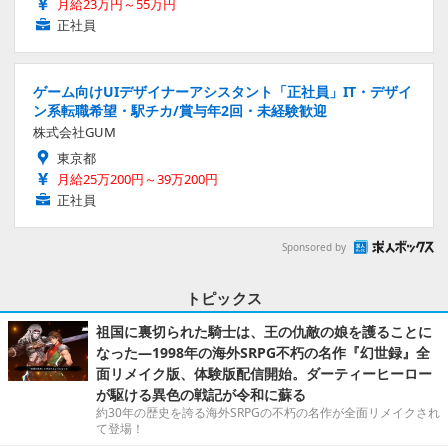
月給23万円～55万円
正社員
ゲーム向けUIデザイナーアシスタント「正社員」IT・デザイ
ン系転職希望・駅チカ/賞与年2回・未経験歓迎
株式会社GUM
東京都
月給25万200円～39万200円
正社員
Sponsored by
トピックス
祖国に裏切られた騎士は、王の仇敵の娘を護ることに
なった―1998年の海外SRPG不朽の名作『幻世録』全
面リメイク版、体験版配信開始。ダーティーヒーロー
が駆ける異色の戦記が令和に蘇る
約30年の歴史を誇る海外SRPGの不朽の名作が全面リメイクされ
て登場！