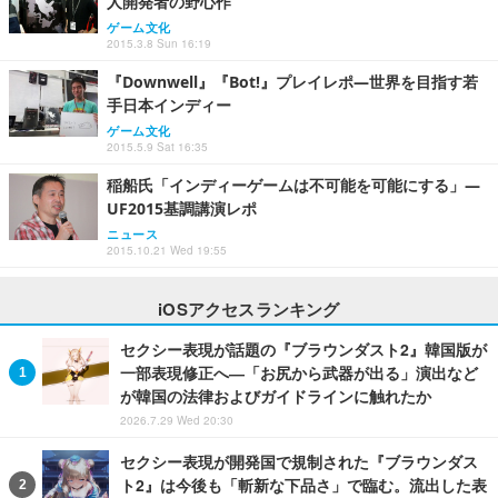
人開発者の野心作
ゲーム文化
2015.3.8 Sun 16:19
『Downwell』『Bot!』プレイレポ―世界を目指す若
手日本インディー
ゲーム文化
2015.5.9 Sat 16:35
稲船氏「インディーゲームは不可能を可能にする」―
UF2015基調講演レポ
ニュース
2015.10.21 Wed 19:55
iOSアクセスランキング
セクシー表現が話題の『ブラウンダスト2』韓国版が
一部表現修正へ―「お尻から武器が出る」演出など
が韓国の法律およびガイドラインに触れたか
2026.7.29 Wed 20:30
セクシー表現が開発国で規制された『ブラウンダス
ト2』は今後も「斬新な下品さ」で臨む。流出した表