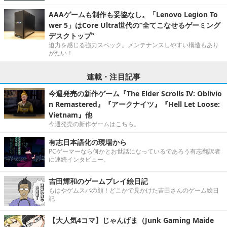
AAAゲームも制作も妥協なし。「Lenovo Legion To
wer 5」はCore Ultra世代の“全てこなせるゲーミング
デスクトップ”
迫力を感じる強力スペック。メンテナンスしやすい構造もあり
がたい！
連載・注目記事
今週発売の新作ゲーム『The Elder Scrolls IV: Oblivio
n Remastered』『アークナイツ』『Hell Let Loose:
Vietnam』他
今週発売の新作ゲームはこちら。
有志日本語化の現場から
PCゲーマーなら何かとお世話になっているであろう有志翻訳者
に連続インタビュー。
吉田輝和のゲームプレイ絵日記
もはやゲムスパの顔！どこかで見かけた吉田さんのゲーム絵日
記
【大人気4コマ】じゃんげま（Junk Gaming Maide