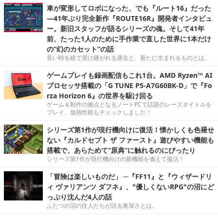
車が変形してロボになった、でも『ルート16』だった
―41年ぶり完全新作『ROUTE16R』開発者インタビュ
ー。新旧スタッフが語るシリーズの魂。そして41年
前、たった1人のために手作業で直した世界に1本だけ
の“幻のカセット”の話
長い時を経て受け継がれる過去と、新たに生まれるものとは。
ゲームプレイも録画配信もこれ1台。AMD Ryzen™ AI
プロセッサ搭載の「G TUNE P5-A7G60BK-D」で『Fo
rza Horizon 6』の世界を駆け回る
ゲーム＆制作の拠点となるノートPCで話題のレースタイトルを
プレイ。放熱性能もチェックしました！
シリーズ第1作が現行機向けに復活！懐かしくも色褪せ
ない『カルドセプト ザ ファースト』遊びやすい機能も
搭載で、あらためて“原典”に触れるのにぴったり
シリーズ第1作が現行機向けの新機能を備えて復活！
「冒険は楽しいものだ」 ─『FF11』と『ウィザードリ
ィ ヴァリアンツ ダフネ』、"優しくないRPG"の沼にど
っぷり沈んだ4人の話
ふたつの沼の住人たちが語る奥深さとは。