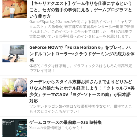
【キャリアクエスト】ゲーム作りを仕事にするという
こと。セガの若手の事例に見る，ゲームプログラマと
いう働き方
Game*Sparkと4Gamerの合同による就活イベント「キャリア
クエスト」の第4回が東京都立産業貿易センター浜松町館で開催
されました。このイベントに合わせて取材した、各社の現場で
実際に働いている若手社員へのインタビューをお届けします。
GeForce NOWで『Forza Horizon 6』をプレイ。ハ
ンドルコントローラー×クラウドゲーミングの底力を体
感
体感的にラグはほぼ無し。グラフィックスはもちろん最高設定
でプレイ可能！
クーデレからスタイル抜群お姉さんまでよりどりみど
りな人外娘たちとホテル経営しよう！「クトゥルフ×美
少女」テーマのADV『ヨグ=ソトースの庭』が日本語
対応
ツンデレドラゴン娘や無口な複眼死神美少女など、属性てんこ
もりのヒロインたちがアツい！
ゲームコマースの最前線ーXsolla特集
Xsollaの最新情報はこちらから！