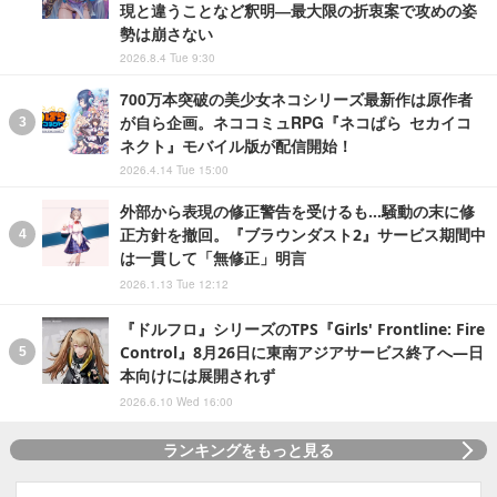
現と違うことなど釈明―最大限の折衷案で攻めの姿
勢は崩さない
2026.8.4 Tue 9:30
700万本突破の美少女ネコシリーズ最新作は原作者
が自ら企画。ネココミュRPG『ネコぱら セカイコ
ネクト』モバイル版が配信開始！
2026.4.14 Tue 15:00
外部から表現の修正警告を受けるも…騒動の末に修
正方針を撤回。『ブラウンダスト2』サービス期間中
は一貫して「無修正」明言
2026.1.13 Tue 12:12
『ドルフロ』シリーズのTPS『Girls' Frontline: Fire
Control』8月26日に東南アジアサービス終了へ―日
本向けには展開されず
2026.6.10 Wed 16:00
ランキングをもっと見る