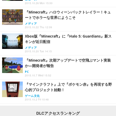
2015.10.26 Mon 15:00
『Minecraft』ハロウィーンパックトレイラー！キュ
ートでホラーな世界にようこそ
メディア
2015.10.22 Thu 12:09
Xbox版『Minecraft』に『Halo 5: Guardians』新ス
キンが近日配信
メディア
2015.10.20 Tue 14:15
『Minecraft』次期アップデートで空飛ぶマント実装
か―開発者が報告
PC
2015.10.7 Wed 15:52
『マインクラフト』上で『ポケモン赤』を再現する野
心的プロジェクト始動！
ゲーム文化
2015.10.2 Fri 10:48
DLCアクセスランキング