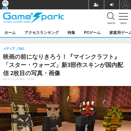
search
menu
ホーム
アクセスランキング
特集
PCゲーム
家庭用ゲー
メディア
DLC
映画の前になりきろう！『マインクラフト』
「スター・ウォーズ」新3部作スキンが国内配
信 2枚目の写真・画像
2015.10.26 Mon 16:24