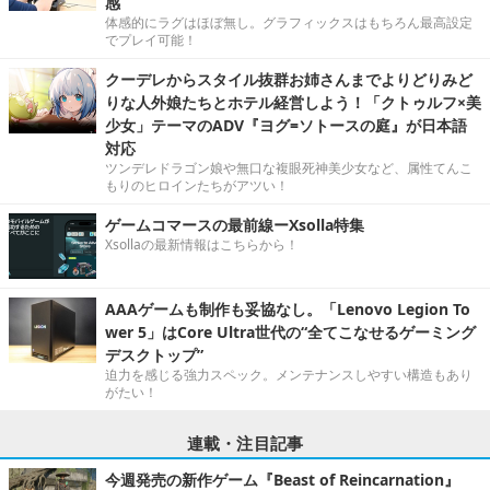
感
体感的にラグはほぼ無し。グラフィックスはもちろん最高設定
でプレイ可能！
クーデレからスタイル抜群お姉さんまでよりどりみど
りな人外娘たちとホテル経営しよう！「クトゥルフ×美
少女」テーマのADV『ヨグ=ソトースの庭』が日本語
対応
ツンデレドラゴン娘や無口な複眼死神美少女など、属性てんこ
もりのヒロインたちがアツい！
ゲームコマースの最前線ーXsolla特集
Xsollaの最新情報はこちらから！
AAAゲームも制作も妥協なし。「Lenovo Legion To
wer 5」はCore Ultra世代の“全てこなせるゲーミング
デスクトップ”
迫力を感じる強力スペック。メンテナンスしやすい構造もあり
がたい！
連載・注目記事
今週発売の新作ゲーム『Beast of Reincarnation』