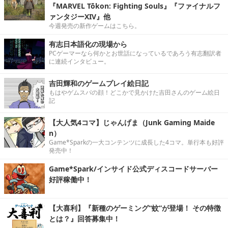
『MARVEL Tōkon: Fighting Souls』『ファイナルフ
ァンタジーXIV』他
今週発売の新作ゲームはこちら。
有志日本語化の現場から
PCゲーマーなら何かとお世話になっているであろう有志翻訳者
に連続インタビュー。
吉田輝和のゲームプレイ絵日記
もはやゲムスパの顔！どこかで見かけた吉田さんのゲーム絵日
記
【大人気4コマ】じゃんげま（Junk Gaming Maide
n）
Game*Sparkの一大コンテンツに成長した4コマ。単行本も好評
発売中！
Game*Spark/インサイド公式ディスコードサーバー
好評稼働中！
【大喜利】『新種のゲーミング“蚊”が登場！ その特徴
とは？』回答募集中！