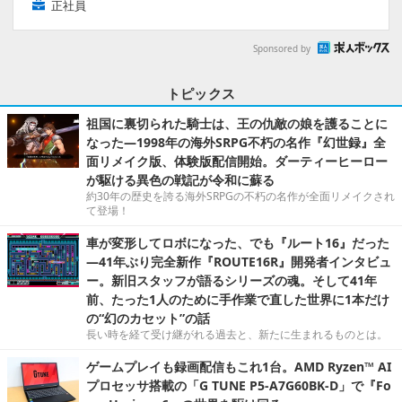
正社員
Sponsored by
トピックス
祖国に裏切られた騎士は、王の仇敵の娘を護ることに
なった―1998年の海外SRPG不朽の名作『幻世録』全
面リメイク版、体験版配信開始。ダーティーヒーロー
が駆ける異色の戦記が令和に蘇る
約30年の歴史を誇る海外SRPGの不朽の名作が全面リメイクされ
て登場！
車が変形してロボになった、でも『ルート16』だった
―41年ぶり完全新作『ROUTE16R』開発者インタビュ
ー。新旧スタッフが語るシリーズの魂。そして41年
前、たった1人のために手作業で直した世界に1本だけ
の“幻のカセット”の話
長い時を経て受け継がれる過去と、新たに生まれるものとは。
ゲームプレイも録画配信もこれ1台。AMD Ryzen™ AI
プロセッサ搭載の「G TUNE P5-A7G60BK-D」で『Fo