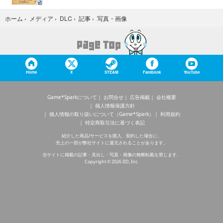
写真・画像
ホーム
›
メディア
›
DLC
›
記事
›
Home
X
STEAM
Facebook
YouTube
Game*Sparkについて
お問合せ
広告掲載
会社概要
個人情報保護方針
個人情報の取り扱いについて（Game*Spark）
利用規約
特定商取引法に基づく表記
紹介した商品/サービスを購入、契約した場合に、
売上の一部が弊社サイトに還元されることがあります。
当サイトに掲載の記事・見出し・写真・画像の無断転載を禁じます。
Copyright © 2026 IID, Inc.