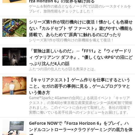
rza Horizon 6』の世界を駆け回る
ゲーム＆制作の拠点となるノートPCで話題のレースタイトルを
プレイ。放熱性能もチェックしました！
シリーズ第1作が現行機向けに復活！懐かしくも色褪せ
ない『カルドセプト ザ ファースト』遊びやすい機能も
搭載で、あらためて“原典”に触れるのにぴったり
シリーズ第1作が現行機向けの新機能を備えて復活！
「冒険は楽しいものだ」 ─『FF11』と『ウィザードリ
ィ ヴァリアンツ ダフネ』、"優しくないRPG"の沼にど
っぷり沈んだ4人の話
ふたつの沼の住人たちが語る奥深さとは。
【キャリアクエスト】ゲーム作りを仕事にするという
こと。セガの若手の事例に見る，ゲームプログラマと
いう働き方
Game*Sparkと4Gamerの合同による就活イベント「キャリア
クエスト」の第4回が東京都立産業貿易センター浜松町館で開催
されました。このイベントに合わせて取材した、各社の現場で
実際に働いている若手社員へのインタビューをお届けします。
GeForce NOWで『Forza Horizon 6』をプレイ。ハ
ンドルコントローラー×クラウドゲーミングの底力を体