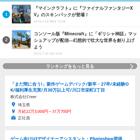
『マインクラフト』に『ファイナルファンタジーX
V』のスキンパックが登場！
2018.4.25 Wed 15:04
コンソール版『Minecraft』に「ギリシャ神話」マッ
シュアップが配信―幻想的で壮大な世界を創り上げ
よう
2015.7.25 Sat 9:02
ランキングをもっと見る
「まだ間に合う!」新作ゲームデバック/新卒・27卒/未経験O
K/福利厚生充実/月30万以上可/川口市栄町2丁目
株式会社Creer
埼玉県
月給22万3,000円～31万700円
正社員
ゲーム向けUIデザイナーアシスタント・Photoshop習得