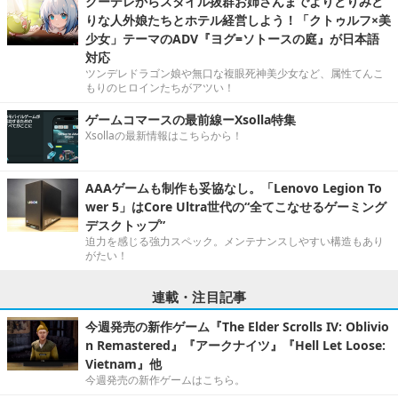
クーデレからスタイル抜群お姉さんまでよりどりみど
りな人外娘たちとホテル経営しよう！「クトゥルフ×美
少女」テーマのADV『ヨグ=ソトースの庭』が日本語
対応
ツンデレドラゴン娘や無口な複眼死神美少女など、属性てんこ
もりのヒロインたちがアツい！
ゲームコマースの最前線ーXsolla特集
Xsollaの最新情報はこちらから！
AAAゲームも制作も妥協なし。「Lenovo Legion To
wer 5」はCore Ultra世代の“全てこなせるゲーミング
デスクトップ”
迫力を感じる強力スペック。メンテナンスしやすい構造もあり
がたい！
連載・注目記事
今週発売の新作ゲーム『The Elder Scrolls IV: Oblivio
n Remastered』『アークナイツ』『Hell Let Loose:
Vietnam』他
今週発売の新作ゲームはこちら。