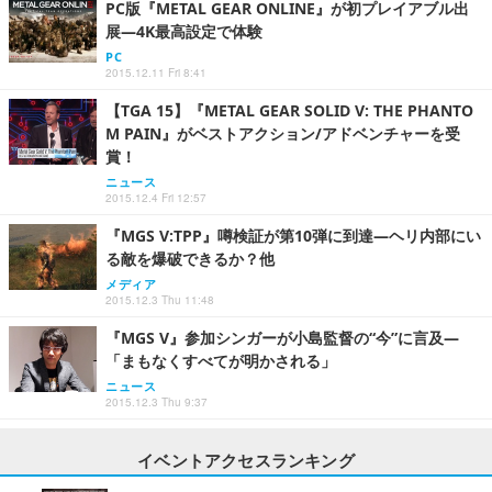
PC版『METAL GEAR ONLINE』が初プレイアブル出
展―4K最高設定で体験
PC
2015.12.11 Fri 8:41
【TGA 15】『METAL GEAR SOLID V: THE PHANTO
M PAIN』がベストアクション/アドベンチャーを受
賞！
ニュース
2015.12.4 Fri 12:57
『MGS V:TPP』噂検証が第10弾に到達―ヘリ内部にい
る敵を爆破できるか？他
メディア
2015.12.3 Thu 11:48
『MGS V』参加シンガーが小島監督の“今”に言及―
「まもなくすべてが明かされる」
ニュース
2015.12.3 Thu 9:37
イベントアクセスランキング