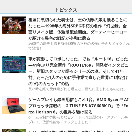
トピックス
祖国に裏切られた騎士は、王の仇敵の娘を護ることに
なった―1998年の海外SRPG不朽の名作『幻世録』全
面リメイク版、体験版配信開始。ダーティーヒーロー
が駆ける異色の戦記が令和に蘇る
約30年の歴史を誇る海外SRPGの不朽の名作が全面リメイクされ
て登場！
車が変形してロボになった、でも『ルート16』だった
―41年ぶり完全新作『ROUTE16R』開発者インタビュ
ー。新旧スタッフが語るシリーズの魂。そして41年
前、たった1人のために手作業で直した世界に1本だけ
の“幻のカセット”の話
長い時を経て受け継がれる過去と、新たに生まれるものとは。
ゲームプレイも録画配信もこれ1台。AMD Ryzen™ AI
プロセッサ搭載の「G TUNE P5-A7G60BK-D」で『Fo
rza Horizon 6』の世界を駆け回る
ゲーム＆制作の拠点となるノートPCで話題のレースタイトルを
プレイ。放熱性能もチェックしました！