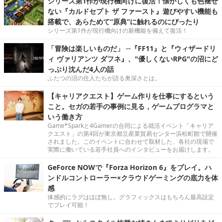
シリーズ第1作が現行機向けに復活！懐かしくも色褪せ
ない『カルドセプト ザ ファースト』遊びやすい機能も
搭載で、あらためて“原典”に触れるのにぴったり
シリーズ第1作が現行機向けの新機能を備えて復活！
「冒険は楽しいものだ」 ─『FF11』と『ウィザードリ
ィ ヴァリアンツ ダフネ』、"優しくないRPG"の沼にど
っぷり沈んだ4人の話
ふたつの沼の住人たちが語る奥深さとは。
【キャリアクエスト】ゲーム作りを仕事にするという
こと。セガの若手の事例に見る，ゲームプログラマと
いう働き方
Game*Sparkと4Gamerの合同による就活イベント「キャリア
クエスト」の第4回が東京都立産業貿易センター浜松町館で開催
されました。このイベントに合わせて取材した、各社の現場で
実際に働いている若手社員へのインタビューをお届けします。
GeForce NOWで『Forza Horizon 6』をプレイ。ハ
ンドルコントローラー×クラウドゲーミングの底力を体
感
体感的にラグはほぼ無し。グラフィックスはもちろん最高設定
でプレイ可能！