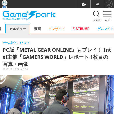
search
menu
料
カルチャー
漫画
インサイド
FISTBUMP
ゲムマイド
ゲーム文化
イベント
PC版『METAL GEAR ONLINE』もプレイ！ Int
el主催「GAMERS WORLD」レポート 1枚目の
写真・画像
2015.12.13 Sun 0:00