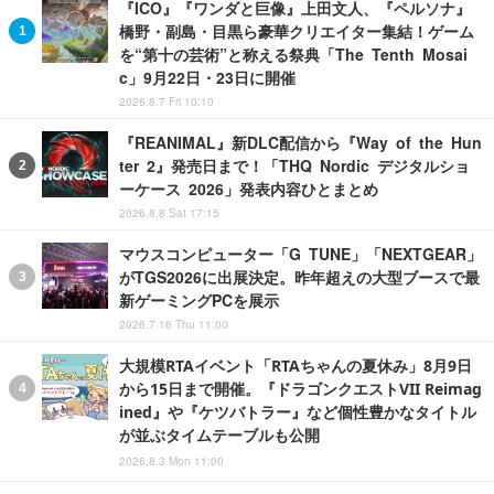
『ICO』『ワンダと巨像』上田文人、『ペルソナ』
橋野・副島・目黒ら豪華クリエイター集結！ゲーム
を“第十の芸術”と称える祭典「The Tenth Mosai
c」9月22日・23日に開催
2026.8.7 Fri 10:10
『REANIMAL』新DLC配信から『Way of the Hun
ter 2』発売日まで！「THQ Nordic デジタルショ
ーケース 2026」発表内容ひとまとめ
2026.8.8 Sat 17:15
マウスコンピューター「G TUNE」「NEXTGEAR」
がTGS2026に出展決定。昨年超えの大型ブースで最
新ゲーミングPCを展示
2026.7.16 Thu 11:00
大規模RTAイベント「RTAちゃんの夏休み」8月9日
から15日まで開催。『ドラゴンクエストVII Reimag
ined』や『ケツバトラー』など個性豊かなタイトル
が並ぶタイムテーブルも公開
2026.8.3 Mon 11:00