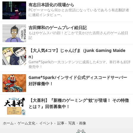
有志日本語化の現場から
PCゲーマーなら何かとお世話になっているであろう有志翻訳者
に連続インタビュー。
吉田輝和のゲームプレイ絵日記
もはやゲムスパの顔！どこかで見かけた吉田さんのゲーム絵日
記
【大人気4コマ】じゃんげま（Junk Gaming Maide
n）
Game*Sparkの一大コンテンツに成長した4コマ。単行本も好評
発売中！
Game*Spark/インサイド公式ディスコードサーバー
好評稼働中！
【大喜利】『新種のゲーミング“蚊”が登場！ その特徴
とは？』回答募集中！
写真・画像
ホーム
›
ゲーム文化
›
イベント
›
記事
›