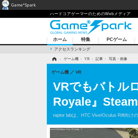
Game*Spark
ハードコアゲーマーのためのWebメディア
ホーム
特集
PCゲーム
アクセスランキング
ホーム
›
ゲーム機
›
VR
›
記事
›
写真・画像
ゲーム機
VR
VRでもバトルロイヤ
Royale』S
raptor labは、HTC Vive/Oculus