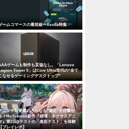
ゲームコマースの最前線ーXsolla特集
AAAゲームも制作も妥協なし。「Lenovo
Legion Tower 5」はCore Ultra世代の“全て
こなせるゲーミングデスクトップ”
アニマや新要素のさらなる“進化”を目撃せ
よ！HoYoverse新作『崩壊：ネクサスアニ
マ』第2回βテストの「進化テスト」を体験
【プレイレポ】