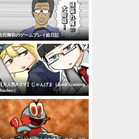
吉田輝和のゲームプレイ絵日記
【大人気4コマ】じゃんげま（Junk Gaming
Maiden）