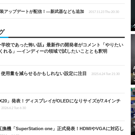
」実装アップデートが配信！―新武器なども追加
2017.11.23 Thu 20:30
グ
ー学校であった怖い話』最新作の開発者がコメント「やりたい
てくれる」―インディーの領域で試したいこととも釈明
モリ使用量を減らせるかもしれない設定に注目
2025.6.24 Tue 21:30
lly X20」発表！ディスプレイがOLEDになりサイズが7.4インチ
2026.6.2 Tue 6:30
「SuperStation one」正式発表！HDMIやVGAに対応し