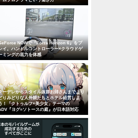
GeForce NOWで『Forza Horizon 6』をプ
レイ。ハンドルコントローラー×クラウドゲ
ーミングの底力を体感
クーデレからスタイル抜群お姉さんまでより
どりみどりな人外娘たちとホテル経営しよ
う！「クトゥルフ×美少女」テーマの
ADV『ヨグ=ソトースの庭』が日本語対応