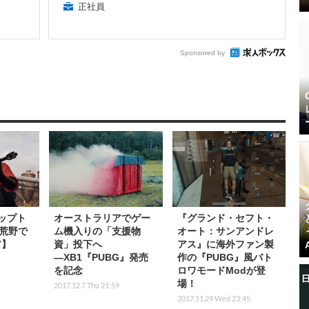
正社員
Sponsored by
ップト
オーストラリアでゲー
『グランド・セフト・
荒野で
ム機入りの「支援物
オート：サンアンドレ
7】
資」投下へ
アス』に海外ファン製
―XB1『PUBG』発売
作の『PUBG』風バト
を記念
ロワモードModが登
場！
2017.12.7 Thu 21:59
2017.11.29 Wed 23:45