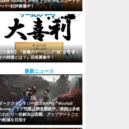
Game*Spark/インサイド公式ディスコードサ
ーバー好評稼働中！
【大喜利】『新種のゲーミング“蚊”が登場！
その特徴とは？』回答募集中！
最新ニュース
ダークファンタジー脱出ARPG『Mistfall
Hunter』ラグ問題は調査継続中。原因は多岐
にわたり一括解決は困難、アップデートごと
の軽減を目指す