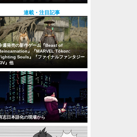
連載・注目記事
今週発売の新作ゲーム『Beast of
Reincarnation』『MARVEL Tōkon:
Fighting Souls』『ファイナルファンタジー
XIV』他
有志日本語化の現場から