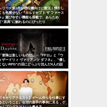
シリーズ第1作が現行機向けに復活！懐かし
くも色褪せない『カルドセプト ザ ファース
ト』遊びやすい機能も搭載で、あらため
て“原典”に触れるのにぴったり
「冒険は楽しいものだ」 ─『FF11』と『ウ
ィザードリィ ヴァリアンツ ダフネ』、"優し
くないRPG"の沼にどっぷり沈んだ4人の話
【キャリアクエスト】ゲーム作りを仕事にす
るということ。セガの若手の事例に見る，ゲ
ームプログラマという働き方