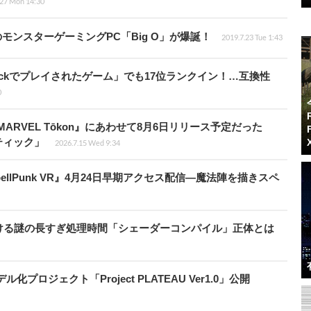
.27 Mon 14:30
チ内蔵のモンスターゲーミングPC「Big O」が爆誕！
2019.7.23 Tue 1:43
Deckでプレイされたゲーム」でも17位ランクイン！…互換性
0
RVEL Tōkon』にあわせて8月6日リリース予定だった
スティック」
2026.7.15 Wed 9:34
ellPunk VR』4月24日早期アクセス配信―魔法陣を描きスペ
ける謎の長すぎ処理時間「シェーダーコンパイル」正体とは
ロジェクト「Project PLATEAU Ver1.0」公開