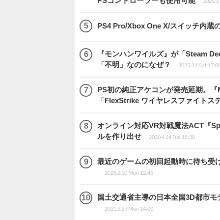
PSコントローラーも使用可能
2025.1
PS4 Pro/Xbox One X/スイッ
『モンハンワイルズ』が「Steam 
「不明」なのになぜ？
2025.3.1 Sat 17:0
PS初の純正アケコンが発売延期。『MA
「FlexStrike ワイヤレスファイト
オンライン対応VR対戦魔法ACT『Sp
ルを作り出せ
2020.4.14 Tue 15:30
最近のゲームの初回起動時に待ち受
2025.2.10 Mon 12:45
国土交通省主導の日本全国3D都市モデル化プ
2021.3.29 Mon 14:00