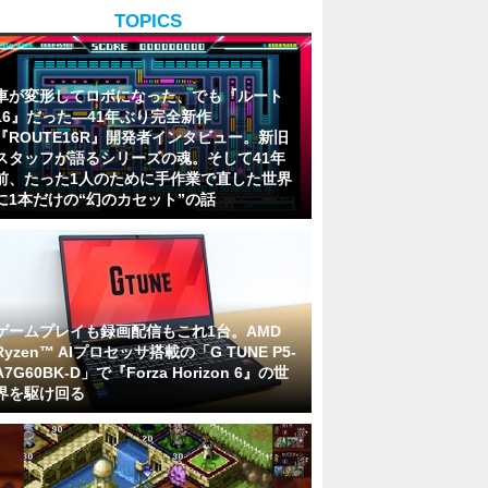
TOPICS
車が変形してロボになった、でも『ルート
16』だった―41年ぶり完全新作
『ROUTE16R』開発者インタビュー。新旧
スタッフが語るシリーズの魂。そして41年
前、たった1人のために手作業で直した世界
に1本だけの“幻のカセット”の話
ゲームプレイも録画配信もこれ1台。AMD
Ryzen™ AIプロセッサ搭載の「G TUNE P5-
A7G60BK-D」で『Forza Horizon 6』の世
界を駆け回る