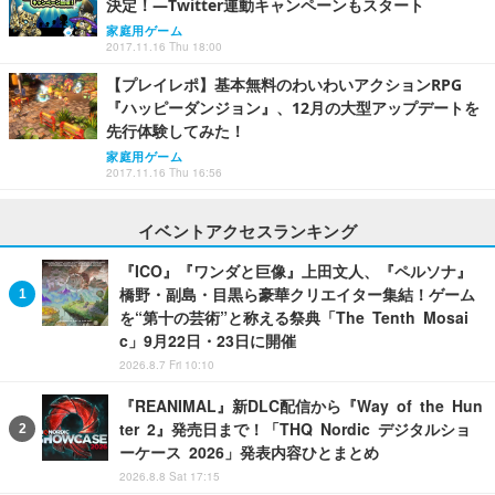
決定！―Twitter連動キャンペーンもスタート
家庭用ゲーム
2017.11.16 Thu 18:00
【プレイレポ】基本無料のわいわいアクションRPG
『ハッピーダンジョン』、12月の大型アップデートを
先行体験してみた！
家庭用ゲーム
2017.11.16 Thu 16:56
イベントアクセスランキング
『ICO』『ワンダと巨像』上田文人、『ペルソナ』
橋野・副島・目黒ら豪華クリエイター集結！ゲーム
を“第十の芸術”と称える祭典「The Tenth Mosai
c」9月22日・23日に開催
2026.8.7 Fri 10:10
『REANIMAL』新DLC配信から『Way of the Hun
ter 2』発売日まで！「THQ Nordic デジタルショ
ーケース 2026」発表内容ひとまとめ
2026.8.8 Sat 17:15