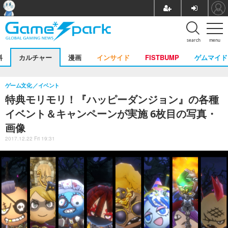
search
menu
料
カルチャー
漫画
インサイド
FISTBUMP
ゲムマイド
ゲーム文化
イベント
特典モリモリ！『ハッピーダンジョン』の各種
イベント＆キャンペーンが実施 6枚目の写真・
画像
2017.12.22 Fri 19:31