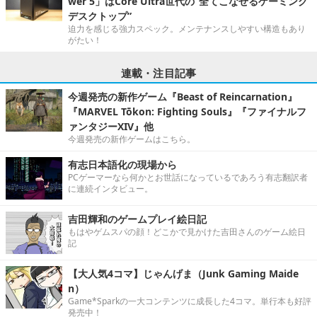
wer 5」はCore Ultra世代の“全てこなせるゲーミング
デスクトップ”
迫力を感じる強力スペック。メンテナンスしやすい構造もあり
がたい！
連載・注目記事
今週発売の新作ゲーム『Beast of Reincarnation』
『MARVEL Tōkon: Fighting Souls』『ファイナルフ
ァンタジーXIV』他
今週発売の新作ゲームはこちら。
有志日本語化の現場から
PCゲーマーなら何かとお世話になっているであろう有志翻訳者
に連続インタビュー。
吉田輝和のゲームプレイ絵日記
もはやゲムスパの顔！どこかで見かけた吉田さんのゲーム絵日
記
【大人気4コマ】じゃんげま（Junk Gaming Maide
n）
Game*Sparkの一大コンテンツに成長した4コマ。単行本も好評
発売中！