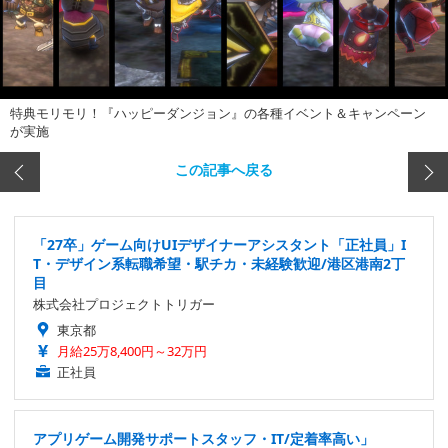
特典モリモリ！『ハッピーダンジョン』の各種イベント＆キャンペーン
が実施
この記事へ戻る
「27卒」ゲーム向けUIデザイナーアシスタント「正社員」I
T・デザイン系転職希望・駅チカ・未経験歓迎/港区港南2丁
目
株式会社プロジェクトトリガー
東京都
月給25万8,400円～32万円
正社員
アプリゲーム開発サポートスタッフ・IT/定着率高い」