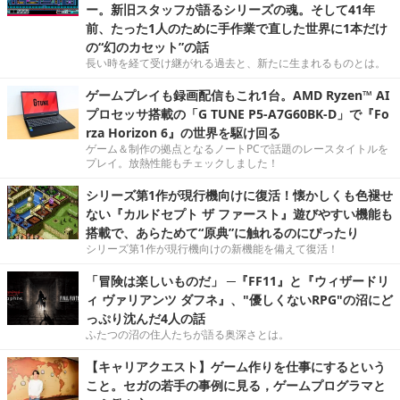
ー。新旧スタッフが語るシリーズの魂。そして41年
前、たった1人のために手作業で直した世界に1本だけ
の“幻のカセット”の話
長い時を経て受け継がれる過去と、新たに生まれるものとは。
ゲームプレイも録画配信もこれ1台。AMD Ryzen™ AI
プロセッサ搭載の「G TUNE P5-A7G60BK-D」で『Fo
rza Horizon 6』の世界を駆け回る
ゲーム＆制作の拠点となるノートPCで話題のレースタイトルを
プレイ。放熱性能もチェックしました！
シリーズ第1作が現行機向けに復活！懐かしくも色褪せ
ない『カルドセプト ザ ファースト』遊びやすい機能も
搭載で、あらためて“原典”に触れるのにぴったり
シリーズ第1作が現行機向けの新機能を備えて復活！
「冒険は楽しいものだ」 ─『FF11』と『ウィザードリ
ィ ヴァリアンツ ダフネ』、"優しくないRPG"の沼にど
っぷり沈んだ4人の話
ふたつの沼の住人たちが語る奥深さとは。
【キャリアクエスト】ゲーム作りを仕事にするという
こと。セガの若手の事例に見る，ゲームプログラマと