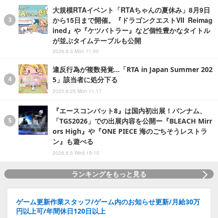
大規模RTAイベント「RTAちゃんの夏休み」8月9日
から15日まで開催。『ドラゴンクエストVII Reimag
ined』や『ケツバトラー』など個性豊かなタイトル
が並ぶタイムテーブルも公開
2026.8.3 Mon 11:00
違反行為が複数発覚…「RTA in Japan Summer 202
5」該当者に処分下る
2025.8.25 Mon 11:17
『エースコンバット8』は国内初出展！バンナム、
「TGS2026」での出展内容を公開ー『BLEACH Mirr
ors High』や『ONE PIECE 海のごちそうレストラ
ン』も遊べる
2026.8.5 Wed 19:15
ランキングをもっと見る
ゲーム更新作業スタッフ/ゲーム内のお知らせ更新/月給30万
円以上可/年間休日120日以上