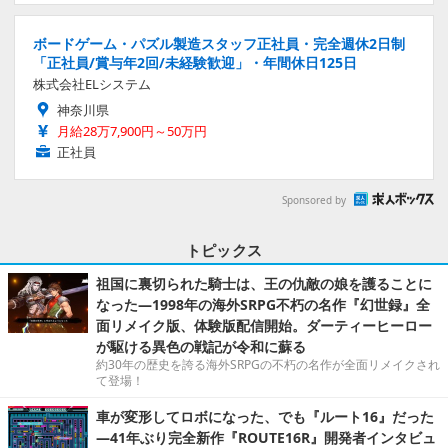
ボードゲーム・パズル製造スタッフ正社員・完全週休2日制
「正社員/賞与年2回/未経験歓迎」・年間休日125日
株式会社ELシステム
神奈川県
月給28万7,900円～50万円
正社員
Sponsored by
トピックス
祖国に裏切られた騎士は、王の仇敵の娘を護ることに
なった―1998年の海外SRPG不朽の名作『幻世録』全
面リメイク版、体験版配信開始。ダーティーヒーロー
が駆ける異色の戦記が令和に蘇る
約30年の歴史を誇る海外SRPGの不朽の名作が全面リメイクされ
て登場！
車が変形してロボになった、でも『ルート16』だった
―41年ぶり完全新作『ROUTE16R』開発者インタビュ