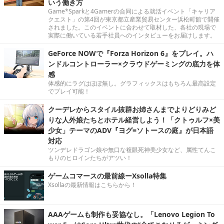
いう働き方
Game*Sparkと4Gamerの合同による就活イベント「キャリア
クエスト」の第4回が東京都立産業貿易センター浜松町館で開催
されました。このイベントに合わせて取材した、各社の現場で
実際に働いている若手社員へのインタビューをお届けします。
GeForce NOWで『Forza Horizon 6』をプレイ。ハ
ンドルコントローラー×クラウドゲーミングの底力を体
感
体感的にラグはほぼ無し。グラフィックスはもちろん最高設定
でプレイ可能！
クーデレからスタイル抜群お姉さんまでよりどりみど
りな人外娘たちとホテル経営しよう！「クトゥルフ×美
少女」テーマのADV『ヨグ=ソトースの庭』が日本語
対応
ツンデレドラゴン娘や無口な複眼死神美少女など、属性てんこ
もりのヒロインたちがアツい！
ゲームコマースの最前線ーXsolla特集
Xsollaの最新情報はこちらから！
AAAゲームも制作も妥協なし。「Lenovo Legion To