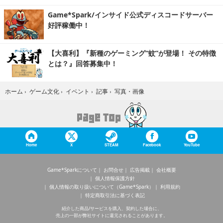
Game*Spark/インサイド公式ディスコードサーバー
好評稼働中！
【大喜利】『新種のゲーミング“蚊”が登場！ その特徴
とは？』回答募集中！
写真・画像
ホーム
›
ゲーム文化
›
イベント
›
記事
›
Home
X
STEAM
Facebook
YouTube
Game*Sparkについて
お問合せ
広告掲載
会社概要
個人情報保護方針
個人情報の取り扱いについて（Game*Spark）
利用規約
特定商取引法に基づく表記
紹介した商品/サービスを購入、契約した場合に、
売上の一部が弊社サイトに還元されることがあります。