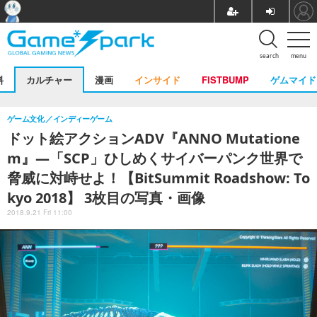
search
menu
料
カルチャー
漫画
インサイド
FISTBUMP
ゲムマイド
ゲーム文化
インディーゲーム
ドット絵アクションADV『ANNO Mutatione
m』―「SCP」ひしめくサイバーパンク世界で
脅威に対峙せよ！【BitSummit Roadshow: To
kyo 2018】 3枚目の写真・画像
2018.9.21 Fri 11:00