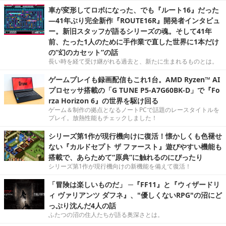
車が変形してロボになった、でも『ルート16』だった
―41年ぶり完全新作『ROUTE16R』開発者インタビュ
ー。新旧スタッフが語るシリーズの魂。そして41年
前、たった1人のために手作業で直した世界に1本だけ
の“幻のカセット”の話
長い時を経て受け継がれる過去と、新たに生まれるものとは。
ゲームプレイも録画配信もこれ1台。AMD Ryzen™ AI
プロセッサ搭載の「G TUNE P5-A7G60BK-D」で『Fo
rza Horizon 6』の世界を駆け回る
ゲーム＆制作の拠点となるノートPCで話題のレースタイトルを
プレイ。放熱性能もチェックしました！
シリーズ第1作が現行機向けに復活！懐かしくも色褪せ
ない『カルドセプト ザ ファースト』遊びやすい機能も
搭載で、あらためて“原典”に触れるのにぴったり
シリーズ第1作が現行機向けの新機能を備えて復活！
「冒険は楽しいものだ」 ─『FF11』と『ウィザードリ
ィ ヴァリアンツ ダフネ』、"優しくないRPG"の沼にど
っぷり沈んだ4人の話
ふたつの沼の住人たちが語る奥深さとは。