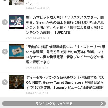
イラー！
2026.8.5 Wed 18:30
数十万本ヒット成人向け『ヤリステメスブター』開
発者、Steamからの売上を銀行に受け取り拒否され
たことを明かす。今も続く「銀行による成人向けコ
ンテンツの規制」【UPDATE】
2026.8.5 Wed 13:15
“圧倒的に好評”修理屋経営シム『リ・ストーリー: 思
い出修理屋』発売初日で売上約10万本に到達。レト
ロなゲーム機や携帯電話、音楽プレイヤーなどの修
理に没頭できる
2026.8.8 Sat 15:15
ディーゼル・パンクな巨砲をワンオペ操縦する『IR
ON NEST: Heavy Turret Simulator』発売1日足ら
ずで15万本突破。Steamレビューは“圧倒的に好評”
2026.8.8 Sat 18:15
ランキングをもっと見る