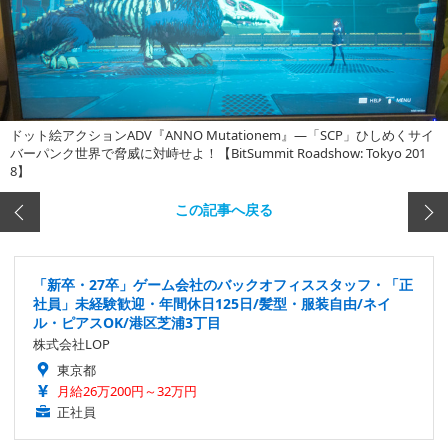
ドット絵アクションADV『ANNO Mutationem』―「SCP」ひしめくサイ
バーパンク世界で脅威に対峙せよ！【BitSummit Roadshow: Tokyo 201
8】
この記事へ戻る
「新卒・27卒」ゲーム会社のバックオフィススタッフ・「正
社員」未経験歓迎・年間休日125日/髪型・服装自由/ネイ
ル・ピアスOK/港区芝浦3丁目
株式会社LOP
東京都
月給26万200円～32万円
正社員