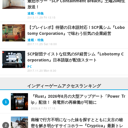
最恐ホラー『SCP Containment Breach』土曜20時生
放送！
連載・特集
2013.11.29 Fri 13:15
【プレイレポ】待望の日本語対応！SCP風シム『Lobo
tomy Corporation』で味わう狂気の企業経営
連載・特集
2017.11.25 Sat 16:00
SCP財団テイストな狂気のSF経営シム『Lobotomy C
orporation』日本語版が配信スタート
PC
2017.11.20 Mon 8:30
インディーゲームアクセスランキング
『Rust』2026年8月の大型アップデート「Power Tr
ip」配信！ 発電所の再稼働が可能に
2026.8.7 Fri 17:15
南極で行方不明になった妹を探すとともに太古の秘
密を解き明かすサイコホラー『Cryptica』最新トレ