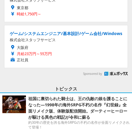
東京都
時給1,750円～
ゲーム/システムエンジニア/基本設計/ゲーム会社/Windows
株式会社スタッフサービス
大阪府
月給23万円～55万円
正社員
Sponsored by
トピックス
祖国に裏切られた騎士は、王の仇敵の娘を護ることに
なった―1998年の海外SRPG不朽の名作『幻世録』全
面リメイク版、体験版配信開始。ダーティーヒーロー
が駆ける異色の戦記が令和に蘇る
約30年の歴史を誇る海外SRPGの不朽の名作が全面リメイクされ
て登場！