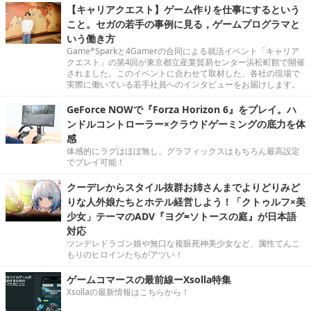
【キャリアクエスト】ゲーム作りを仕事にするという
こと。セガの若手の事例に見る，ゲームプログラマと
いう働き方
Game*Sparkと4Gamerの合同による就活イベント「キャリア
クエスト」の第4回が東京都立産業貿易センター浜松町館で開催
されました。このイベントに合わせて取材した、各社の現場で
実際に働いている若手社員へのインタビューをお届けします。
GeForce NOWで『Forza Horizon 6』をプレイ。ハ
ンドルコントローラー×クラウドゲーミングの底力を体
感
体感的にラグはほぼ無し。グラフィックスはもちろん最高設定
でプレイ可能！
クーデレからスタイル抜群お姉さんまでよりどりみど
りな人外娘たちとホテル経営しよう！「クトゥルフ×美
少女」テーマのADV『ヨグ=ソトースの庭』が日本語
対応
ツンデレドラゴン娘や無口な複眼死神美少女など、属性てんこ
もりのヒロインたちがアツい！
ゲームコマースの最前線ーXsolla特集
Xsollaの最新情報はこちらから！