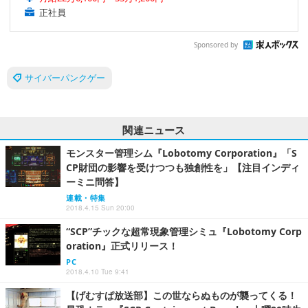
正社員
Sponsored by
サイバーパンクゲー
関連ニュース
モンスター管理シム『Lobotomy Corporation』「S
CP財団の影響を受けつつも独創性を」【注目インディ
ーミニ問答】
連載・特集
2018.4.15 Sun 20:00
“SCP”チックな超常現象管理シミュ『Lobotomy Corp
oration』正式リリース！
PC
2018.4.10 Tue 9:41
【げむすぱ放送部】この世ならぬものが襲ってくる！