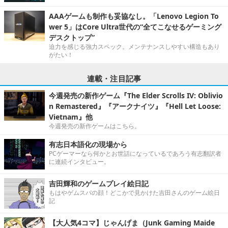
AAAゲームも制作も妥協なし。「Lenovo Legion To
wer 5」はCore Ultra世代の“全てこなせるゲーミング
デスクトップ”
迫力を感じる強力スペック。メンテナンスしやすい構造もあり
がたい！
連載・注目記事
今週発売の新作ゲーム『The Elder Scrolls IV: Oblivio
n Remastered』『アークナイツ』『Hell Let Loose:
Vietnam』他
今週発売の新作ゲームはこちら。
有志日本語化の現場から
PCゲーマーなら何かとお世話になっているであろう有志翻訳者
に連続インタビュー。
吉田輝和のゲームプレイ絵日記
もはやゲムスパの顔！どこかで見かけた吉田さんのゲーム絵日
記
【大人気4コマ】じゃんげま（Junk Gaming Maide