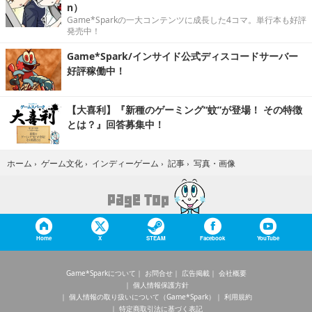
n）
Game*Sparkの一大コンテンツに成長した4コマ。単行本も好評
発売中！
Game*Spark/インサイド公式ディスコードサーバー
好評稼働中！
【大喜利】『新種のゲーミング“蚊”が登場！ その特徴
とは？』回答募集中！
写真・画像
ホーム
›
ゲーム文化
›
インディーゲーム
›
記事
›
Home
X
STEAM
Facebook
YouTube
Game*Sparkについて
お問合せ
広告掲載
会社概要
個人情報保護方針
個人情報の取り扱いについて（Game*Spark）
利用規約
特定商取引法に基づく表記