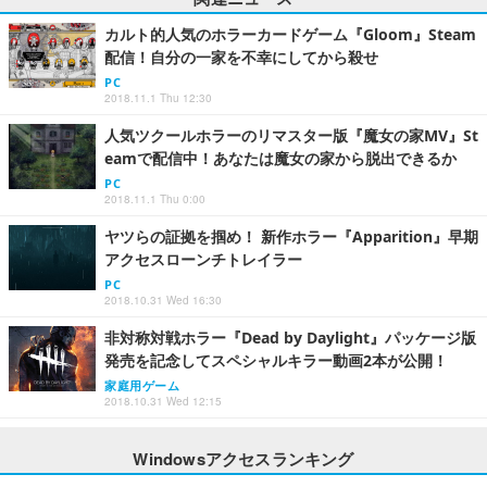
カルト的人気のホラーカードゲーム『Gloom』Steam
配信！自分の一家を不幸にしてから殺せ
PC
2018.11.1 Thu 12:30
人気ツクールホラーのリマスター版『魔女の家MV』St
eamで配信中！あなたは魔女の家から脱出できるか
PC
2018.11.1 Thu 0:00
ヤツらの証拠を掴め！ 新作ホラー『Apparition』早期
アクセスローンチトレイラー
PC
2018.10.31 Wed 16:30
非対称対戦ホラー『Dead by Daylight』パッケージ版
発売を記念してスペシャルキラー動画2本が公開！
家庭用ゲーム
2018.10.31 Wed 12:15
Windowsアクセスランキング