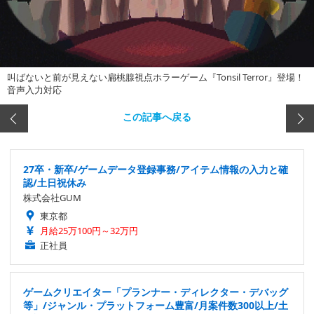
叫ばないと前が見えない扁桃腺視点ホラーゲーム『Tonsil Terror』登場！
音声入力対応
この記事へ戻る
27卒・新卒/ゲームデータ登録事務/アイテム情報の入力と確
認/土日祝休み
株式会社GUM
東京都
月給25万100円～32万円
正社員
ゲームクリエイター「プランナー・ディレクター・デバッグ
等」/ジャンル・プラットフォーム豊富/月案件数300以上/土