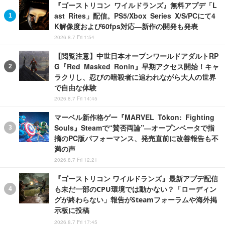
『ゴーストリコン ワイルドランズ』無料アプデ「L
ast Rites」配信。PS5/Xbox Series X/S/PCにて4
K解像度および60fps対応―新作の開発も発表
2026.8.7 Fri 1:54
【閲覧注意】中世日本オープンワールドアダルトRP
G『Red Masked Ronin』早期アクセス開始！キャ
ラクリし、忍びの暗殺者に追われながら大人の世界
で自由な体験
2026.8.7 Fri 14:45
マーベル新作格ゲー『MARVEL Tōkon: Fighting
Souls』Steamで“賛否両論”―オープンベータで指
摘のPC版パフォーマンス、発売直前に改善報告も不
満の声
2026.8.7 Fri 12:21
『ゴーストリコン ワイルドランズ』最新アプデ配信
も未だ一部のCPU環境では動かない？「ローディン
グが終わらない」報告がSteamフォーラムや海外掲
示板に投稿
2026.8.7 Fri 17:45