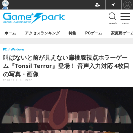
search
menu
ホーム
アクセスランキング
特集
PCゲーム
家庭用ゲー
PC
Windows
叫ばないと前が見えない扁桃腺視点ホラーゲー
ム『Tonsil Terror』登場！ 音声入力対応 4枚目
の写真・画像
2018.11.1 Thu 15:30