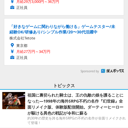
月給29万3,000円～36万円
正社員
「好きなゲームに関わりながら働ける」ゲームテスター/未
経験OK/研修あり/シンプル作業/20〜30代活躍中
株式会社Tetote
東京都
月給27万円～34万円
正社員
Sponsored by
トピックス
祖国に裏切られた騎士は、王の仇敵の娘を護ることに
なった―1998年の海外SRPG不朽の名作『幻世録』全
面リメイク版、体験版配信開始。ダーティーヒーロー
が駆ける異色の戦記が令和に蘇る
約30年の歴史を誇る海外SRPGの不朽の名作が全面リメイクされ
て登場！