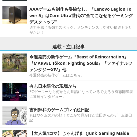
AAAゲームも制作も妥協なし。「Lenovo Legion To
wer 5」はCore Ultra世代の“全てこなせるゲーミング
デスクトップ”
迫力を感じる強力スペック。メンテナンスしやすい構造もあり
がたい！
連載・注目記事
今週発売の新作ゲーム『Beast of Reincarnation』
『MARVEL Tōkon: Fighting Souls』『ファイナルフ
ァンタジーXIV』他
今週発売の新作ゲームはこちら。
有志日本語化の現場から
PCゲーマーなら何かとお世話になっているであろう有志翻訳者
に連続インタビュー。
吉田輝和のゲームプレイ絵日記
もはやゲムスパの顔！どこかで見かけた吉田さんのゲーム絵日
記
【大人気4コマ】じゃんげま（Junk Gaming Maide