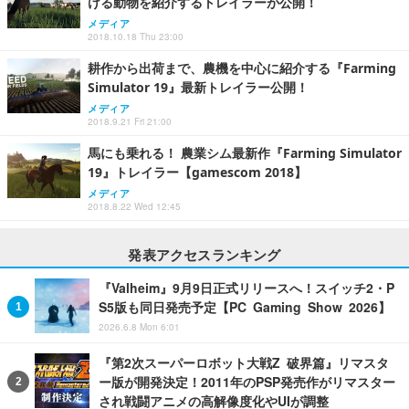
ける動物を紹介するトレイラーが公開！
メディア
2018.10.18 Thu 23:00
耕作から出荷まで、農機を中心に紹介する『Farming
Simulator 19』最新トレイラー公開！
メディア
2018.9.21 Fri 21:00
馬にも乗れる！ 農業シム最新作『Farming Simulator
19』トレイラー【gamescom 2018】
メディア
2018.8.22 Wed 12:45
発表アクセスランキング
『Valheim』9月9日正式リリースへ！スイッチ2・P
S5版も同日発売予定【PC Gaming Show 2026】
2026.6.8 Mon 6:01
『第2次スーパーロボット大戦Z 破界篇』リマスタ
ー版が開発決定！2011年のPSP発売作がリマスター
され戦闘アニメの高解像度化やUIが調整