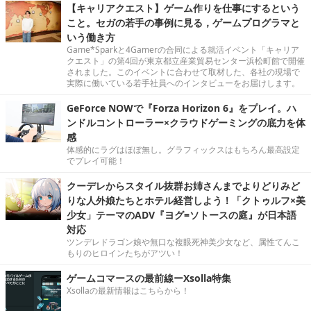
【キャリアクエスト】ゲーム作りを仕事にするという
こと。セガの若手の事例に見る，ゲームプログラマと
いう働き方
Game*Sparkと4Gamerの合同による就活イベント「キャリア
クエスト」の第4回が東京都立産業貿易センター浜松町館で開催
されました。このイベントに合わせて取材した、各社の現場で
実際に働いている若手社員へのインタビューをお届けします。
GeForce NOWで『Forza Horizon 6』をプレイ。ハ
ンドルコントローラー×クラウドゲーミングの底力を体
感
体感的にラグはほぼ無し。グラフィックスはもちろん最高設定
でプレイ可能！
クーデレからスタイル抜群お姉さんまでよりどりみど
りな人外娘たちとホテル経営しよう！「クトゥルフ×美
少女」テーマのADV『ヨグ=ソトースの庭』が日本語
対応
ツンデレドラゴン娘や無口な複眼死神美少女など、属性てんこ
もりのヒロインたちがアツい！
ゲームコマースの最前線ーXsolla特集
Xsollaの最新情報はこちらから！