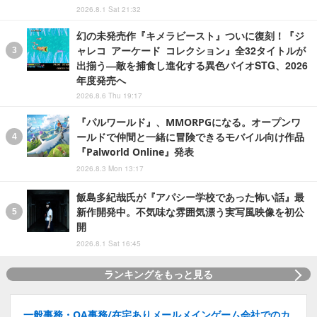
2026.8.1 Sat 21:32
幻の未発売作『キメラビースト』ついに復刻！『ジ
ャレコ アーケード コレクション』全32タイトルが
出揃う―敵を捕食し進化する異色バイオSTG、2026
年度発売へ
2026.8.6 Thu 19:17
『パルワールド』、MMORPGになる。オープンワ
ールドで仲間と一緒に冒険できるモバイル向け作品
『Palworld Online』発表
2026.8.3 Mon 13:17
飯島多紀哉氏が『アパシー学校であった怖い話』最
新作開発中。不気味な雰囲気漂う実写風映像を初公
開
2026.8.1 Sat 16:45
ランキングをもっと見る
一般事務・OA事務/在宅ありメールメインゲーム会社でのカ