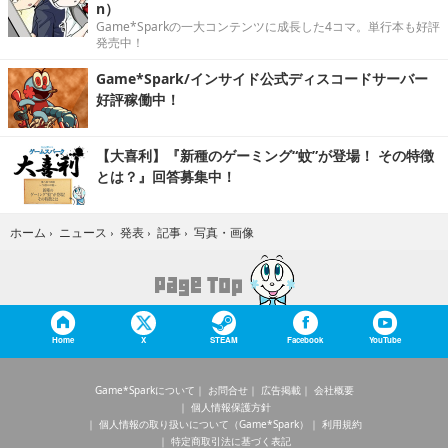
n）
Game*Sparkの一大コンテンツに成長した4コマ。単行本も好評
発売中！
Game*Spark/インサイド公式ディスコードサーバー
好評稼働中！
【大喜利】『新種のゲーミング“蚊”が登場！ その特徴
とは？』回答募集中！
写真・画像
ホーム
›
ニュース
›
発表
›
記事
›
Home
X
STEAM
Facebook
YouTube
Game*Sparkについて
お問合せ
広告掲載
会社概要
個人情報保護方針
個人情報の取り扱いについて（Game*Spark）
利用規約
特定商取引法に基づく表記