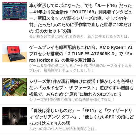
車が変形してロボになった、でも『ルート16』だった
―41年ぶり完全新作『ROUTE16R』開発者インタビュ
ー。新旧スタッフが語るシリーズの魂。そして41年
前、たった1人のために手作業で直した世界に1本だけ
の“幻のカセット”の話
長い時を経て受け継がれる過去と、新たに生まれるものとは。
ゲームプレイも録画配信もこれ1台。AMD Ryzen™ AI
プロセッサ搭載の「G TUNE P5-A7G60BK-D」で『Fo
rza Horizon 6』の世界を駆け回る
ゲーム＆制作の拠点となるノートPCで話題のレースタイトルを
プレイ。放熱性能もチェックしました！
シリーズ第1作が現行機向けに復活！懐かしくも色褪せ
ない『カルドセプト ザ ファースト』遊びやすい機能も
搭載で、あらためて“原典”に触れるのにぴったり
シリーズ第1作が現行機向けの新機能を備えて復活！
「冒険は楽しいものだ」 ─『FF11』と『ウィザードリ
ィ ヴァリアンツ ダフネ』、"優しくないRPG"の沼にど
っぷり沈んだ4人の話
ふたつの沼の住人たちが語る奥深さとは。