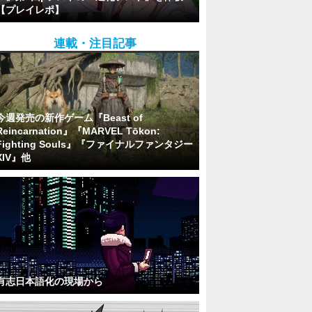
【プレイレポ】
連載・注目記事
今週発売の新作ゲーム『Beast of
Reincarnation』『MARVEL Tōkon:
Fighting Souls』『ファイナルファンタジー
XIV』他
有志日本語化の現場から