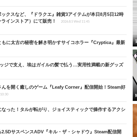
ックスなど、『ドラクエ』雑貨3アイテムが本日8月5日12時
ンラインストア）にて販売！
2026.8.5 Wed 11:45
に太古の秘密を解き明かすサイコホラー『Cryptica』最新
リッジで支え、埃はガイルの髪で払う…実用性満載の新グッズ
開く癒しのゲーム『Leafy Corner』配信開始！Steam好
 10:30
になった！タルが転がり、ジョイスティックで操作するアクシ
.5DサスペンスADV『キル・ザ・シャドウ』Steam配信開