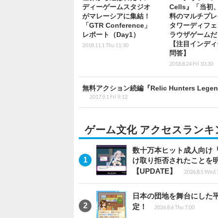
ディーゲームスタジオ
Cells』「当
がマレーシアに集結！
料のマルチプレ
「GTR Conference」
タワーディフェ
レポート（Day1）
ラウザゲームだ
【注目インディ
2018.11.1 Thu 11:30
問答】
2018.8.24 Fri 10:30
無料アクション続編『Relic Hunters Le
2017.9.1 Fri 9:12
ゲーム文化 アクセスランキ
数十万本ヒット成人向け『
け取り拒否されたことを
【UPDATE】
2026.8.5 Wed 
日本の団地を舞台にした平成
定！
2026.8.6 Thu 7:00