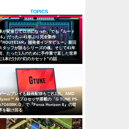
TOPICS
車が変形してロボになった、でも『ルート
16』だった―41年ぶり完全新作
『ROUTE16R』開発者インタビュー。新旧
スタッフが語るシリーズの魂。そして41年
前、たった1人のために手作業で直した世界
に1本だけの“幻のカセット”の話
ゲームプレイも録画配信もこれ1台。AMD
Ryzen™ AIプロセッサ搭載の「G TUNE P5-
A7G60BK-D」で『Forza Horizon 6』の世
界を駆け回る