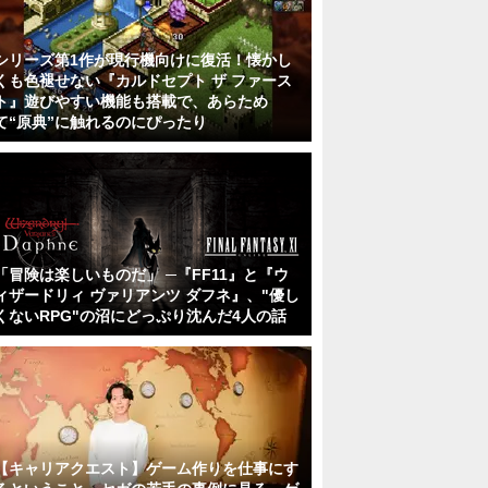
シリーズ第1作が現行機向けに復活！懐かし
くも色褪せない『カルドセプト ザ ファース
ト』遊びやすい機能も搭載で、あらため
て“原典”に触れるのにぴったり
「冒険は楽しいものだ」 ─『FF11』と『ウ
ィザードリィ ヴァリアンツ ダフネ』、"優し
くないRPG"の沼にどっぷり沈んだ4人の話
【キャリアクエスト】ゲーム作りを仕事にす