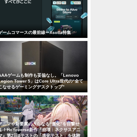
ゲームコマースの最前線ーXsolla特集
AAAゲームも制作も妥協なし。「Lenovo
Legion Tower 5」はCore Ultra世代の“全て
こなせるゲーミングデスクトップ”
アニマや新要素のさらなる“進化”を目撃せ
よ！HoYoverse新作『崩壊：ネクサスアニ
マ』第2回βテストの「進化テスト」を体験