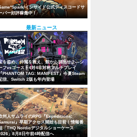
Game*Spark/インサイド公式ディスコードサ
ーバー好評稼働中！
最新ニュース
宝を盗め、仲間を救え、館から脱出せよ―シ
ーフvsゴースト4対4非対称マルチプレイ
『PHANTOM TAG: MANIFEST』今夏Steam
配信、Switch 2版も年内登場
欧州人サムライのRPG『Expeditions:
Samurai』早期アクセス開始も目前！情報番
組「THQ Nordicデジタルショーケース
2026」8月8日午前4時配信へ