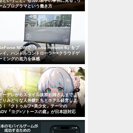
るということ。セガの若手の事例に見る，ゲ
ームプログラマという働き方
GeForce NOWで『Forza Horizon 6』をプ
レイ。ハンドルコントローラー×クラウドゲ
ーミングの底力を体感
クーデレからスタイル抜群お姉さんまでより
どりみどりな人外娘たちとホテル経営しよ
う！「クトゥルフ×美少女」テーマの
ADV『ヨグ=ソトースの庭』が日本語対応