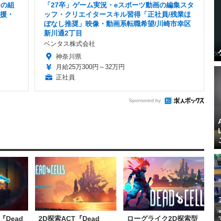
ーの組
「27卒」ゲーム実況・eスポーツ動画の編集スタ
支援・
ッフ・クリエイタースキル習得「正社員/残業ほ
ぼなし推奨」映像・動画系転職希望/川崎市幸区
新川通2丁目
ベンタス株式会社
神奈川県
月給25万300円～32万円
正社員
Sponsored by
Dead
2D探索ACT『Dead
ローグライク2D探索型