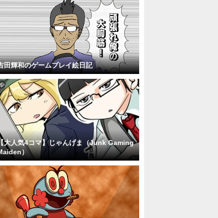
吉田輝和のゲームプレイ絵日記
【大人気4コマ】じゃんげま（Junk Gaming
Maiden）