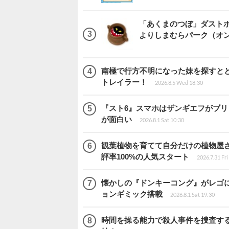
「あくまのつぼ」ダストボ
よりしまむらパーク（オ
南極で行方不明になった妹を探すととも
トレイラー！
2026.8.5 Wed 18:30
『スト6』スマホはザンギエフがブ
が面白い
2026.8.1 Sat 10:30
観葉植物を育てて自分だけの植物屋さんを
評率100%の人気スタート
2026.7.31 Fri
懐かしの『ドンキーコング』がレゴ
ョンギミック搭載
2026.8.1 Sat 19:30
時間を操る能力で殺人事件を捜査する2