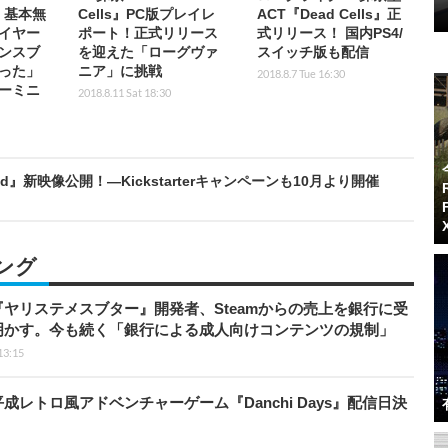
初、基本無
Cells』PC版プレイレ
ACT『Dead Cells』正
イヤー
ポート！正式リリース
式リリース！ 国内PS4/
ンスブ
を迎えた「ローグヴァ
スイッチ版も配信
った」
ニア」に挑戦
2018.8.7 Tue 16:30
ーミニ
2018.8.11 Sat 18:30
gend』新映像公開！―Kickstarterキャンペーンも10月より開催
ング
ヤリステメスブター』開発者、Steamからの売上を銀行に受
明かす。今も続く「銀行による成人向けコンテンツの規制」
13:15
レトロ風アドベンチャーゲーム『Danchi Days』配信日決