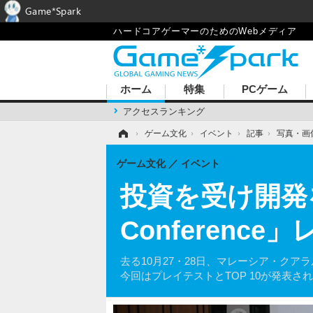
Game*Spark
ハードコアゲーマーのためのWebメディア
ホーム
特集
PCゲーム
アクセスランキング
ホーム
›
ゲーム文化
›
イベント
›
記事
›
写真・画
ゲーム文化
イベント
投資を受け開発
Conferenc
去る10月27・28日、マレーシア・クアラルン
今回はプレイテストとTOP 10が発表