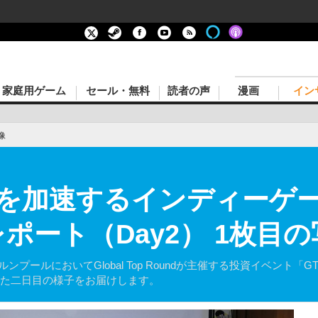
家庭用ゲーム
セール・無料
読者の声
漫画
イン
像
を加速するインディーゲー
e」レポート（Day2） 1枚
プールにおいてGlobal Top Roundが主催する投資イベント「GTR 
された二日目の様子をお届けします。