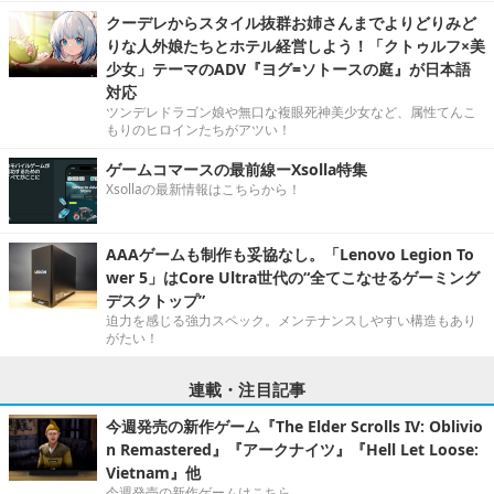
クーデレからスタイル抜群お姉さんまでよりどりみど
りな人外娘たちとホテル経営しよう！「クトゥルフ×美
少女」テーマのADV『ヨグ=ソトースの庭』が日本語
対応
ツンデレドラゴン娘や無口な複眼死神美少女など、属性てんこ
もりのヒロインたちがアツい！
ゲームコマースの最前線ーXsolla特集
Xsollaの最新情報はこちらから！
AAAゲームも制作も妥協なし。「Lenovo Legion To
wer 5」はCore Ultra世代の“全てこなせるゲーミング
デスクトップ”
迫力を感じる強力スペック。メンテナンスしやすい構造もあり
がたい！
連載・注目記事
今週発売の新作ゲーム『The Elder Scrolls IV: Oblivio
n Remastered』『アークナイツ』『Hell Let Loose:
Vietnam』他
今週発売の新作ゲームはこちら。