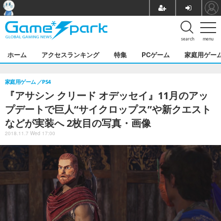
search
menu
ホーム
アクセスランキング
特集
PCゲーム
家庭用ゲー
家庭用ゲーム
PS4
『アサシン クリード オデッセイ』11月のアッ
プデートで巨人“サイクロップス”や新クエスト
などが実装へ 2枚目の写真・画像
2018.11.7 Wed 17:00