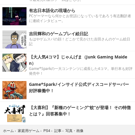
有志日本語化の現場から
PCゲーマーなら何かとお世話になっているであろう有志翻訳者
に連続インタビュー。
吉田輝和のゲームプレイ絵日記
もはやゲムスパの顔！どこかで見かけた吉田さんのゲーム絵日
記
【大人気4コマ】じゃんげま（Junk Gaming Maide
n）
Game*Sparkの一大コンテンツに成長した4コマ。単行本も好評
発売中！
Game*Spark/インサイド公式ディスコードサーバー
好評稼働中！
【大喜利】『新種のゲーミング“蚊”が登場！ その特徴
とは？』回答募集中！
写真・画像
ホーム
›
家庭用ゲーム
›
PS4
›
記事
›