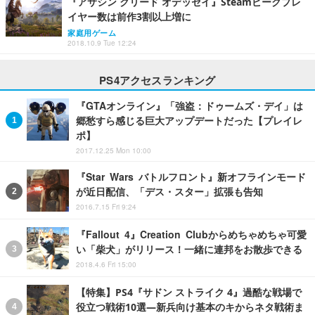
『アサシン クリード オデッセイ』Steamピークプレ
イヤー数は前作3割以上増に
家庭用ゲーム
2018.10.9 Tue 12:24
PS4アクセスランキング
『GTAオンライン』「強盗：ドゥームズ・デイ」は
郷愁すら感じる巨大アップデートだった【プレイレ
ポ】
2017.12.25 Mon 10:00
『Star Wars バトルフロント』新オフラインモード
が近日配信、「デス・スター」拡張も告知
2016.7.15 Fri 9:24
『Fallout 4』Creation Clubからめちゃめちゃ可愛
い「柴犬」がリリース！一緒に連邦をお散歩できる
2018.4.6 Fri 15:00
【特集】PS4『サドン ストライク 4』過酷な戦場で
役立つ戦術10選―新兵向け基本のキからネタ戦術ま