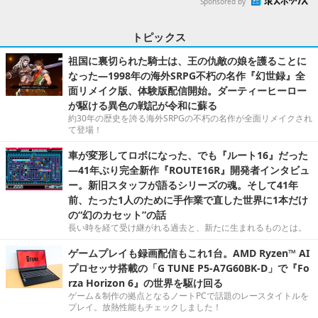
Sponsored by
トピックス
祖国に裏切られた騎士は、王の仇敵の娘を護ることに
なった―1998年の海外SRPG不朽の名作『幻世録』全
面リメイク版、体験版配信開始。ダーティーヒーロー
が駆ける異色の戦記が令和に蘇る
約30年の歴史を誇る海外SRPGの不朽の名作が全面リメイクされ
て登場！
車が変形してロボになった、でも『ルート16』だった
―41年ぶり完全新作『ROUTE16R』開発者インタビュ
ー。新旧スタッフが語るシリーズの魂。そして41年
前、たった1人のために手作業で直した世界に1本だけ
の“幻のカセット”の話
長い時を経て受け継がれる過去と、新たに生まれるものとは。
ゲームプレイも録画配信もこれ1台。AMD Ryzen™ AI
プロセッサ搭載の「G TUNE P5-A7G60BK-D」で『Fo
rza Horizon 6』の世界を駆け回る
ゲーム＆制作の拠点となるノートPCで話題のレースタイトルを
プレイ。放熱性能もチェックしました！