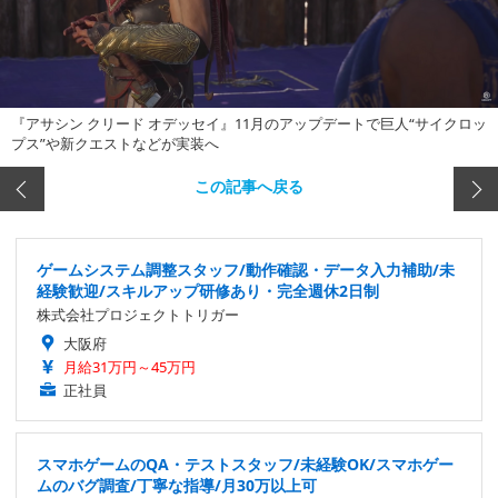
『アサシン クリード オデッセイ』11月のアップデートで巨人“サイクロッ
プス”や新クエストなどが実装へ
この記事へ戻る
ゲームシステム調整スタッフ/動作確認・データ入力補助/未
経験歓迎/スキルアップ研修あり・完全週休2日制
株式会社プロジェクトトリガー
大阪府
月給31万円～45万円
正社員
スマホゲームのQA・テストスタッフ/未経験OK/スマホゲー
ムのバグ調査/丁寧な指導/月30万以上可