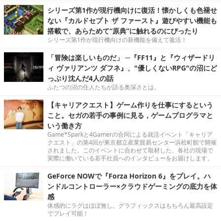
シリーズ第1作が現行機向けに復活！懐かしくも色褪せ
ない『カルドセプト ザ ファースト』遊びやすい機能も
搭載で、あらためて“原典”に触れるのにぴったり
シリーズ第1作が現行機向けの新機能を備えて復活！
「冒険は楽しいものだ」 ─『FF11』と『ウィザードリ
ィ ヴァリアンツ ダフネ』、"優しくないRPG"の沼にど
っぷり沈んだ4人の話
ふたつの沼の住人たちが語る奥深さとは。
【キャリアクエスト】ゲーム作りを仕事にするという
こと。セガの若手の事例に見る，ゲームプログラマと
いう働き方
Game*Sparkと4Gamerの合同による就活イベント「キャリア
クエスト」の第4回が東京都立産業貿易センター浜松町館で開催
されました。このイベントに合わせて取材した、各社の現場で
実際に働いている若手社員へのインタビューをお届けします。
GeForce NOWで『Forza Horizon 6』をプレイ。ハ
ンドルコントローラー×クラウドゲーミングの底力を体
感
体感的にラグはほぼ無し。グラフィックスはもちろん最高設定
でプレイ可能！