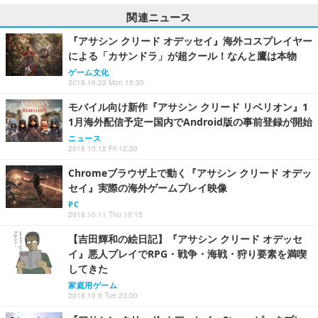
関連ニュース
『アサシン クリード オデッセイ』海外コスプレイヤー
による「カサンドラ」が超クール！なんと鷹は本物
ゲーム文化
2018.10.22 Mon 15:30
モバイル向け新作『アサシン クリード リベリオン』1
1月海外配信予定ー国内でAndroid版の事前登録が開始
ニュース
2018.10.12 Fri 12:30
Chromeブラウザ上で動く『アサシン クリード オデッ
セイ』実際の海外ゲームプレイ映像
PC
2018.10.11 Thu 10:15
【吉田輝和の絵日記】『アサシン クリード オデッセ
イ』悪人プレイでRPG・戦争・海戦・狩り要素を満喫
してきた
家庭用ゲーム
2018.10.9 Tue 23:00