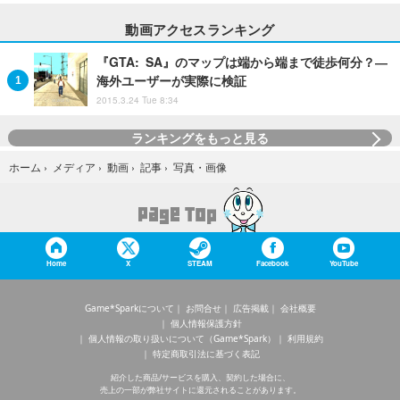
動画アクセスランキング
『GTA: SA』のマップは端から端まで徒歩何分？―
海外ユーザーが実際に検証
2015.3.24 Tue 8:34
ランキングをもっと見る
写真・画像
ホーム
›
メディア
›
動画
›
記事
›
Home
X
STEAM
Facebook
YouTube
Game*Sparkについて
お問合せ
広告掲載
会社概要
個人情報保護方針
個人情報の取り扱いについて（Game*Spark）
利用規約
特定商取引法に基づく表記
紹介した商品/サービスを購入、契約した場合に、
売上の一部が弊社サイトに還元されることがあります。