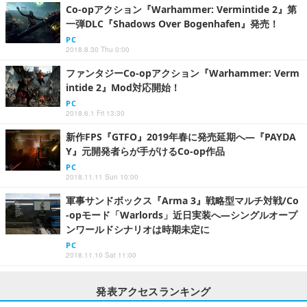
Co-opアクション『Warhammer: Vermintide 2』第
一弾DLC『Shadows Over Bogenhafen』発売！
PC
2018.8.30 Thu 0:00
ファンタジーCo-opアクション『Warhammer: Verm
intide 2』Mod対応開始！
PC
2018.6.1 Fri 13:30
新作FPS『GTFO』2019年春に発売延期へ―『PAYDA
Y』元開発者らが手がけるCo-op作品
PC
2018.11.11 Sun 10:00
軍事サンドボックス『Arma 3』戦略型マルチ対戦/Co
-opモード「Warlords」近日実装へ―シングルオープ
ンワールドシナリオは時期未定に
PC
2018.11.10 Sat 11:00
発表アクセスランキング