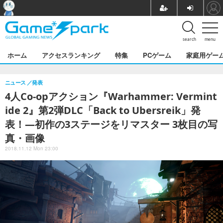
search
menu
ホーム
アクセスランキング
特集
PCゲーム
家庭用ゲー
ニュース
発表
4人Co-opアクション『Warhammer: Vermint
ide 2』第2弾DLC「Back to Ubersreik」発
表！―初作の3ステージをリマスター 3枚目の写
真・画像
2018.11.12 Mon 23:00