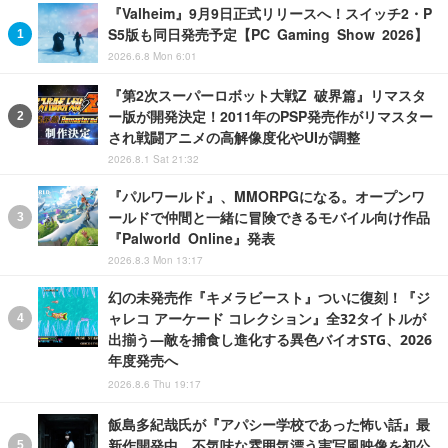
『Valheim』9月9日正式リリースへ！スイッチ2・P
S5版も同日発売予定【PC Gaming Show 2026】
2026.6.8 Mon 6:01
『第2次スーパーロボット大戦Z 破界篇』リマスタ
ー版が開発決定！2011年のPSP発売作がリマスター
され戦闘アニメの高解像度化やUIが調整
2026.8.1 Sat 21:32
『パルワールド』、MMORPGになる。オープンワ
ールドで仲間と一緒に冒険できるモバイル向け作品
『Palworld Online』発表
2026.8.3 Mon 13:17
幻の未発売作『キメラビースト』ついに復刻！『ジ
ャレコ アーケード コレクション』全32タイトルが
出揃う―敵を捕食し進化する異色バイオSTG、2026
年度発売へ
2026.8.6 Thu 19:17
飯島多紀哉氏が『アパシー学校であった怖い話』最
新作開発中。不気味な雰囲気漂う実写風映像を初公