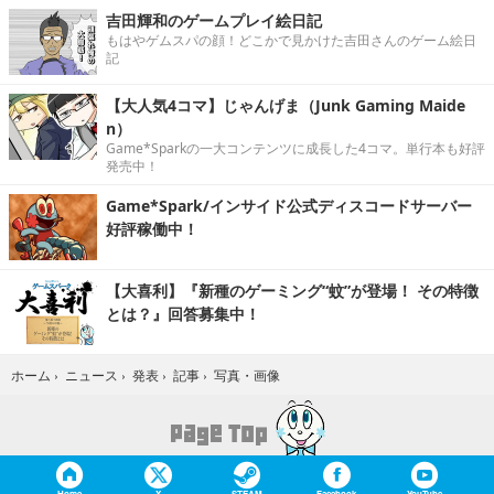
吉田輝和のゲームプレイ絵日記
もはやゲムスパの顔！どこかで見かけた吉田さんのゲーム絵日
記
【大人気4コマ】じゃんげま（Junk Gaming Maide
n）
Game*Sparkの一大コンテンツに成長した4コマ。単行本も好評
発売中！
Game*Spark/インサイド公式ディスコードサーバー
好評稼働中！
【大喜利】『新種のゲーミング“蚊”が登場！ その特徴
とは？』回答募集中！
写真・画像
ホーム
›
ニュース
›
発表
›
記事
›
Home
X
STEAM
Facebook
YouTube