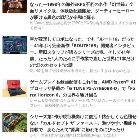
なった―1998年の海外SRPG不朽の名作『幻世録』全
面リメイク版、体験版配信開始。ダーティーヒーロー
が駆ける異色の戦記が令和に蘇る
約30年の歴史を誇る海外SRPGの不朽の名作が全面リメイクされ
て登場！
車が変形してロボになった、でも『ルート16』だった
―41年ぶり完全新作『ROUTE16R』開発者インタビュ
ー。新旧スタッフが語るシリーズの魂。そして41年
前、たった1人のために手作業で直した世界に1本だけ
の“幻のカセット”の話
長い時を経て受け継がれる過去と、新たに生まれるものとは。
ゲームプレイも録画配信もこれ1台。AMD Ryzen™ AI
プロセッサ搭載の「G TUNE P5-A7G60BK-D」で『Fo
rza Horizon 6』の世界を駆け回る
ゲーム＆制作の拠点となるノートPCで話題のレースタイトルを
プレイ。放熱性能もチェックしました！
シリーズ第1作が現行機向けに復活！懐かしくも色褪せ
ない『カルドセプト ザ ファースト』遊びやすい機能も
搭載で、あらためて“原典”に触れるのにぴったり
シリーズ第1作が現行機向けの新機能を備えて復活！