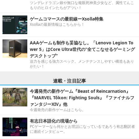
ツンデレドラゴン娘や無口な複眼死神美少女など、属性てんこ
もりのヒロインたちがアツい！
ゲームコマースの最前線ーXsolla特集
Xsollaの最新情報はこちらから！
AAAゲームも制作も妥協なし。「Lenovo Legion To
wer 5」はCore Ultra世代の“全てこなせるゲーミング
デスクトップ”
迫力を感じる強力スペック。メンテナンスしやすい構造もあり
がたい！
連載・注目記事
今週発売の新作ゲーム『Beast of Reincarnation』
『MARVEL Tōkon: Fighting Souls』『ファイナルフ
ァンタジーXIV』他
今週発売の新作ゲームはこちら。
有志日本語化の現場から
PCゲーマーなら何かとお世話になっているであろう有志翻訳者
に連続インタビュー。