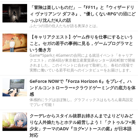
「冒険は楽しいものだ」 ─『FF11』と『ウィザードリ
ィ ヴァリアンツ ダフネ』、"優しくないRPG"の沼にど
っぷり沈んだ4人の話
ふたつの沼の住人たちが語る奥深さとは。
【キャリアクエスト】ゲーム作りを仕事にするという
こと。セガの若手の事例に見る，ゲームプログラマと
いう働き方
Game*Sparkと4Gamerの合同による就活イベント「キャリア
クエスト」の第4回が東京都立産業貿易センター浜松町館で開催
されました。このイベントに合わせて取材した、各社の現場で
実際に働いている若手社員へのインタビューをお届けします。
GeForce NOWで『Forza Horizon 6』をプレイ。ハ
ンドルコントローラー×クラウドゲーミングの底力を体
感
体感的にラグはほぼ無し。グラフィックスはもちろん最高設定
でプレイ可能！
クーデレからスタイル抜群お姉さんまでよりどりみど
りな人外娘たちとホテル経営しよう！「クトゥルフ×美
少女」テーマのADV『ヨグ=ソトースの庭』が日本語
対応