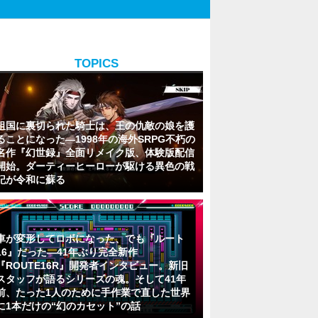
TOPICS
祖国に裏切られた騎士は、王の仇敵の娘を護
ることになった―1998年の海外SRPG不朽の
名作『幻世録』全面リメイク版、体験版配信
開始。ダーティーヒーローが駆ける異色の戦
記が令和に蘇る
車が変形してロボになった、でも『ルート
16』だった―41年ぶり完全新作
『ROUTE16R』開発者インタビュー。新旧
スタッフが語るシリーズの魂。そして41年
前、たった1人のために手作業で直した世界
に1本だけの“幻のカセット”の話