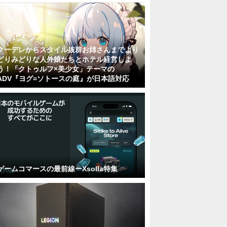
クーデレからスタイル抜群お姉さんまでより
どりみどりな人外娘たちとホテル経営しよ
う！「クトゥルフ×美少女」テーマの
ADV『ヨグ=ソトースの庭』が日本語対応
ゲームコマースの最前線ーXsolla特集