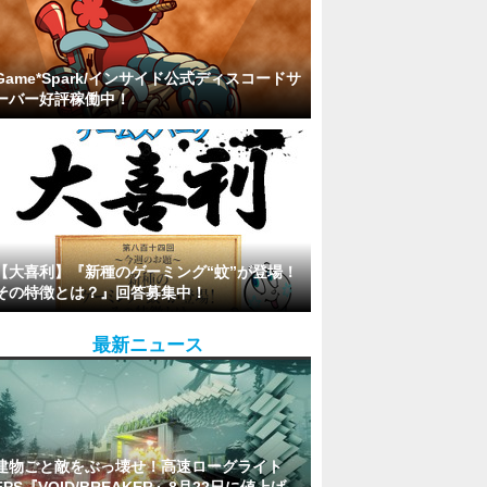
Game*Spark/インサイド公式ディスコードサ
ーバー好評稼働中！
【大喜利】『新種のゲーミング“蚊”が登場！
その特徴とは？』回答募集中！
最新ニュース
建物ごと敵をぶっ壊せ！高速ローグライト