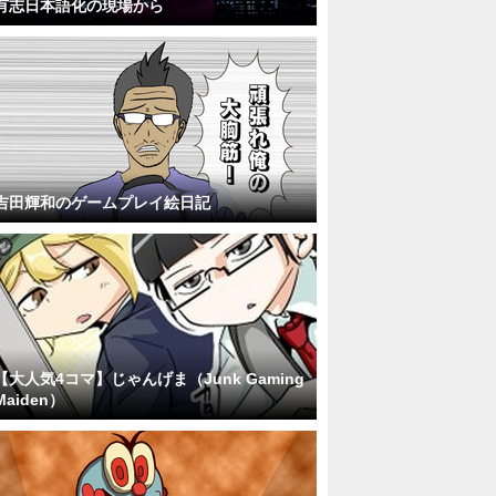
有志日本語化の現場から
吉田輝和のゲームプレイ絵日記
【大人気4コマ】じゃんげま（Junk Gaming
Maiden）