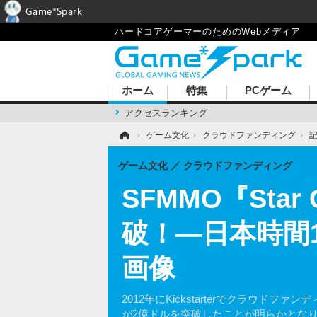
Game*Spark
ハードコアゲーマーのためのWebメディア
ホーム
特集
PCゲーム
アクセスランキング
ホーム
›
ゲーム文化
›
クラウドファンディング
›
ゲーム文化
クラウドファンディング
SFMMO『Sta
破！―日本時間1
画像
2012年にKickstarterでクラウド
が2億ドルを突破したことが明らかとな