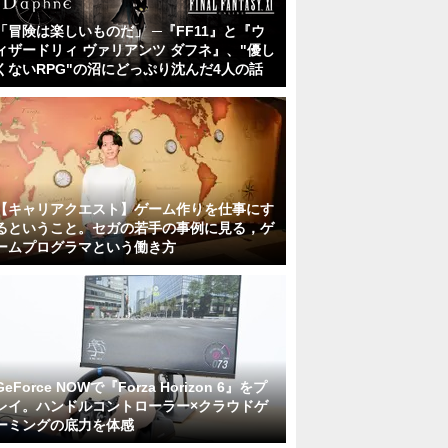
「冒険は楽しいものだ」 ─『FF11』と『ウ
ィザードリィ ヴァリアンツ ダフネ』、"優し
くないRPG"の沼にどっぷり沈んだ4人の話
【キャリアクエスト】ゲーム作りを仕事にす
るということ。セガの若手の事例に見る，ゲ
ームプログラマという働き方
GeForce NOWで『Forza Horizon 6』をプ
レイ。ハンドルコントローラー×クラウドゲ
ーミングの底力を体感