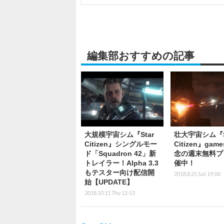
編集部おすすめの記事
大規模宇宙シム『Star
壮大宇宙シム『S
Citizen』シングルモー
Citizen』gam
ド「Squadron 42」新
念の週末無料プ
トレイラー！Alpha 3.3
催中！
もテスター向け配信開
2018.8.25 Sat 19:00
始【UPDATE】
2018.10.11 Thu 12:53