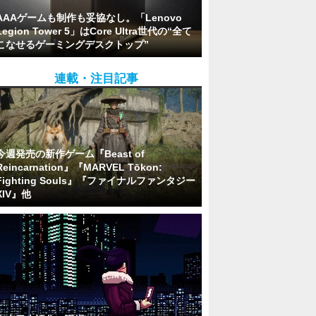
AAAゲームも制作も妥協なし。「Lenovo
Legion Tower 5」はCore Ultra世代の“全て
こなせるゲーミングデスクトップ”
連載・注目記事
今週発売の新作ゲーム『Beast of
Reincarnation』『MARVEL Tōkon:
Fighting Souls』『ファイナルファンタジー
XIV』他