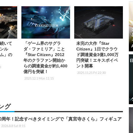
続いて
「ゲーム界のサグラ
未完の大作『Star
ンル
ダ・ファミリア」こと
Citizen』1日でクラウ
ム」の
『Star Citizen』2012
ド調達資金3億1,000万
年のクラファン開始か
円突破！エキスポイベ
らの調達資金が約1,400
ント開幕
0
億円を突破！
2025.11.21 Fri 22:30
2025.12.1 Mon 11:15
ング
0周年！記念すべきタイミングで「真宮寺さくら」フィギュア
2026.8.8 Sat 8:15