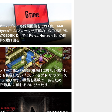
ゲームプレイも録画配信もこれ1台。AMD
Ryzen™ AIプロセッサ搭載の「G TUNE P5-
A7G60BK-D」で『Forza Horizon 6』の世
界を駆け回る
シリーズ第1作が現行機向けに復活！懐かし
くも色褪せない『カルドセプト ザ ファース
ト』遊びやすい機能も搭載で、あらため
て“原典”に触れるのにぴったり