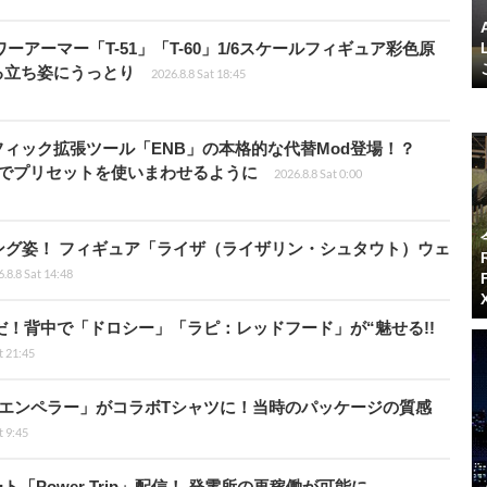
パワーアーマー「T-51」「T-60」1/6スケールフィギュア彩色原
る立ち姿にうっとり
2026.8.8 Sat 18:45
ィック拡張ツール「ENB」の本格的な代替Mod登場！？
ders」でプリセットを使いまわせるように
2026.8.8 Sat 0:00
ング姿！ フィギュア「ライザ（ライザリン・シュタウト）ウェ
.8.8 Sat 14:48
だ！背中で「ドロシー」「ラピ：レッドフード」が“魅せる!!
t 21:45
エンペラー」がコラボTシャツに！当時のパッケージの質感
t 9:45
ート「Power Trip」配信！ 発電所の再稼働が可能に