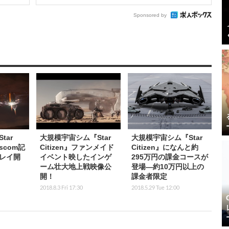
Sponsored by
tar
大規模宇宙シム『Star
大規模宇宙シム『Star
escom記
Citizen』ファンメイド
Citizen』になんと約
レイ開
イベント映したインゲ
295万円の課金コースが
ーム壮大地上戦映像公
登場―約10万円以上の
開！
課金者限定
2018.8.3 Fri 17:30
2018.5.29 Tue 12:00