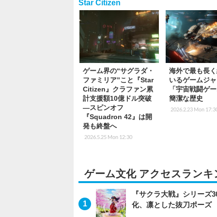
Star Citizen
ゲーム界の“サグラダ・
海外で最も長く
ファミリア”こと『Star
いるゲームジャ
Citizen』クラファン累
「宇宙戦闘ゲー
計支援額10億ドル突破
簡潔な歴史
―スピンオフ
2026.2.23 Mon 17:3
『Squadron 42』は開
発も終盤へ
2026.5.25 Mon 12:30
ゲーム文化 アクセスランキ
『サクラ大戦』シリーズ3
化、凛とした抜刀ポーズ