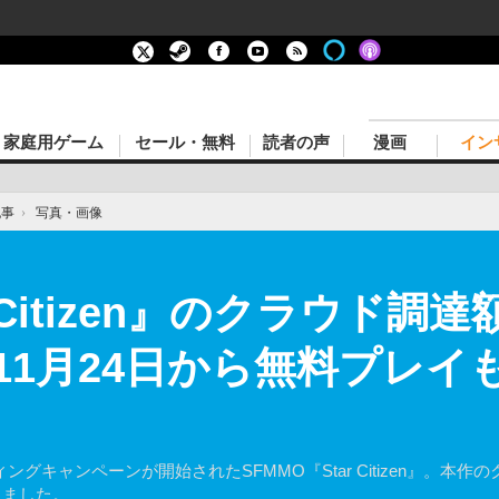
家庭用ゲーム
セール・無料
読者の声
漫画
イン
記事
›
写真・画像
r Citizen』のクラウド調
1月24日から無料プレイも
ファンディングキャンペーンが開始されたSFMMO『Star Citizen』
りました。