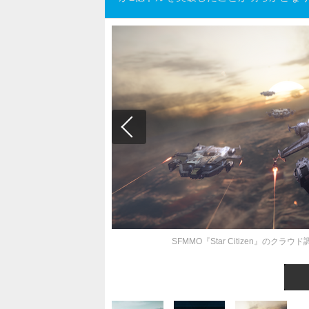
SFMMO『Star Citizen』の