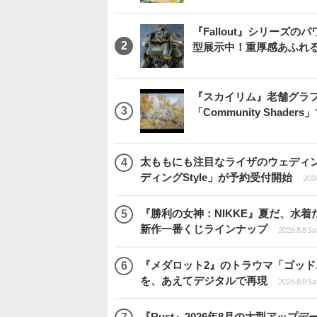
『Fallout』シリーズの
型展示中！重厚感あふれ
『スカイリム』老舗グラフ
「Community Sha
太ももにも注目なライザのウェディ
ディングStyle」が予約受付開始
2026
『勝利の女神：NIKKE』夏だ、水着
新作一番くじラインナップ
2026.8.8 Sa
『メダロット2』のトラウマ「ゴッド
を、あえてデジタルで再現
2026.8.8 Sa
『Rust』2026年8月の大型アップデ