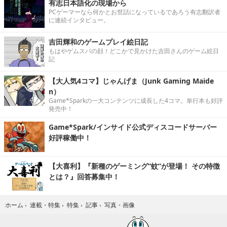
有志日本語化の現場から
PCゲーマーなら何かとお世話になっているであろう有志翻訳者
に連続インタビュー。
吉田輝和のゲームプレイ絵日記
もはやゲムスパの顔！どこかで見かけた吉田さんのゲーム絵日
記
【大人気4コマ】じゃんげま（Junk Gaming Maide
n）
Game*Sparkの一大コンテンツに成長した4コマ。単行本も好評
発売中！
Game*Spark/インサイド公式ディスコードサーバー
好評稼働中！
【大喜利】『新種のゲーミング“蚊”が登場！ その特徴
とは？』回答募集中！
写真・画像
ホーム
›
連載・特集
›
特集
›
記事
›