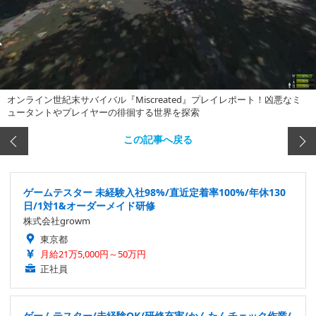
オンライン世紀末サバイバル『Miscreated』プレイレポート！凶悪なミ
ュータントやプレイヤーの徘徊する世界を探索
この記事へ戻る
ゲームテスター 未経験入社98%/直近定着率100%/年休130
日/1対1&オーダーメイド研修
株式会社growm
東京都
月給21万5,000円～50万円
正社員
ゲームテスター/未経験OK/研修充実/かんたんチェック作業/