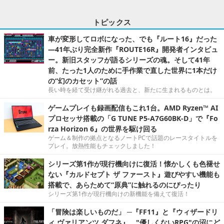
トピックス
車が変形してロボになった、でも『ルート16』だった
―41年ぶり完全新作『ROUTE16R』開発者インタビュ
ー。新旧スタッフが語るシリーズの魂。そして41年
前、たった1人のために手作業で直した世界に1本だけ
の“幻のカセット”の話
長い時を経て受け継がれる過去と、新たに生まれるものとは。
ゲームプレイも録画配信もこれ1台。AMD Ryzen™ AI
プロセッサ搭載の「G TUNE P5-A7G60BK-D」で『Fo
rza Horizon 6』の世界を駆け回る
ゲーム＆制作の拠点となるノートPCで話題のレースタイトルを
プレイ。放熱性能もチェックしました！
シリーズ第1作が現行機向けに復活！懐かしくも色褪せ
ない『カルドセプト ザ ファースト』遊びやすい機能も
搭載で、あらためて“原典”に触れるのにぴったり
シリーズ第1作が現行機向けの新機能を備えて復活！
「冒険は楽しいものだ」 ─『FF11』と『ウィザードリ
ィ ヴァリアンツ ダフネ』、"優しくないRPG"の沼にど