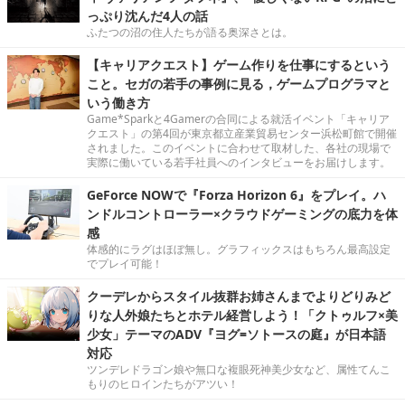
っぷり沈んだ4人の話
ふたつの沼の住人たちが語る奥深さとは。
【キャリアクエスト】ゲーム作りを仕事にするという
こと。セガの若手の事例に見る，ゲームプログラマと
いう働き方
Game*Sparkと4Gamerの合同による就活イベント「キャリア
クエスト」の第4回が東京都立産業貿易センター浜松町館で開催
されました。このイベントに合わせて取材した、各社の現場で
実際に働いている若手社員へのインタビューをお届けします。
GeForce NOWで『Forza Horizon 6』をプレイ。ハ
ンドルコントローラー×クラウドゲーミングの底力を体
感
体感的にラグはほぼ無し。グラフィックスはもちろん最高設定
でプレイ可能！
クーデレからスタイル抜群お姉さんまでよりどりみど
りな人外娘たちとホテル経営しよう！「クトゥルフ×美
少女」テーマのADV『ヨグ=ソトースの庭』が日本語
対応
ツンデレドラゴン娘や無口な複眼死神美少女など、属性てんこ
もりのヒロインたちがアツい！