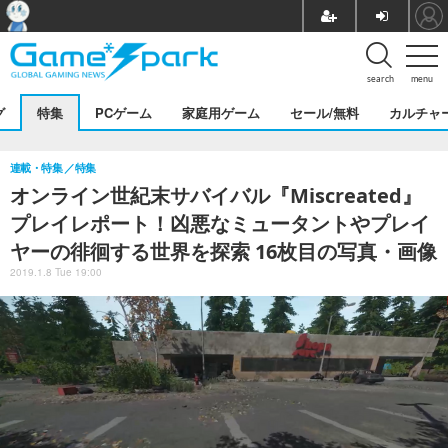
search
menu
グ
特集
PCゲーム
家庭用ゲーム
セール/無料
カルチャ
連載・特集
特集
オンライン世紀末サバイバル『Miscreated』
プレイレポート！凶悪なミュータントやプレイ
ヤーの徘徊する世界を探索 16枚目の写真・画像
2019.1.8 Tue 19:00