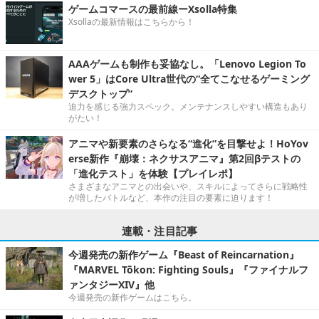
ゲームコマースの最前線ーXsolla特集
Xsollaの最新情報はこちらから！
AAAゲームも制作も妥協なし。「Lenovo Legion To
wer 5」はCore Ultra世代の“全てこなせるゲーミング
デスクトップ”
迫力を感じる強力スペック。メンテナンスしやすい構造もあり
がたい！
アニマや新要素のさらなる“進化”を目撃せよ！HoYov
erse新作『崩壊：ネクサスアニマ』第2回βテストの
「進化テスト」を体験【プレイレポ】
さまざまなアニマとの出会いや、スキルによってさらに戦略性
が増したバトルなど、本作の注目の要素に迫ります！
連載・注目記事
今週発売の新作ゲーム『Beast of Reincarnation』
『MARVEL Tōkon: Fighting Souls』『ファイナルフ
ァンタジーXIV』他
今週発売の新作ゲームはこちら。