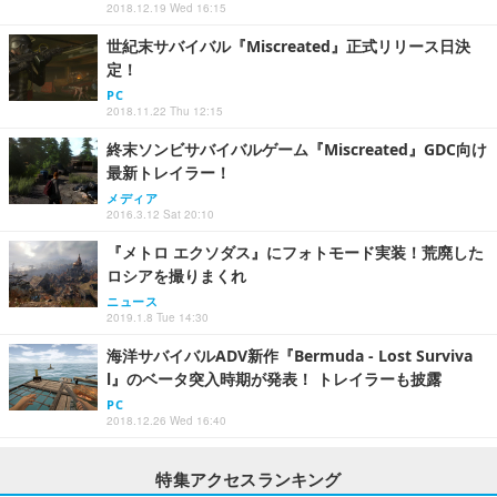
2018.12.19 Wed 16:15
世紀末サバイバル『Miscreated』正式リリース日決
定！
PC
2018.11.22 Thu 12:15
終末ソンビサバイバルゲーム『Miscreated』GDC向け
最新トレイラー！
メディア
2016.3.12 Sat 20:10
『メトロ エクソダス』にフォトモード実装！荒廃した
ロシアを撮りまくれ
ニュース
2019.1.8 Tue 14:30
海洋サバイバルADV新作『Bermuda - Lost Surviva
l』のベータ突入時期が発表！ トレイラーも披露
PC
2018.12.26 Wed 16:40
特集アクセスランキング