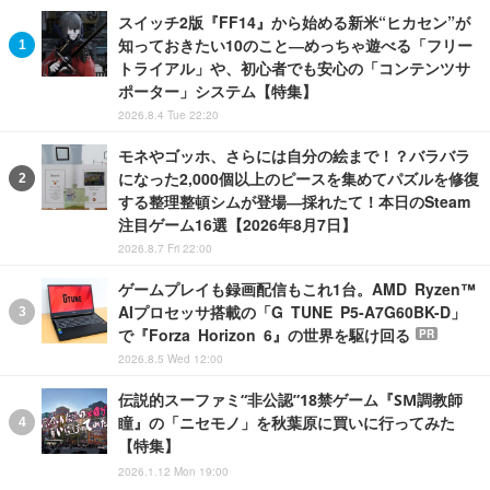
スイッチ2版『FF14』から始める新米“ヒカセン”が
知っておきたい10のこと―めっちゃ遊べる「フリー
トライアル」や、初心者でも安心の「コンテンツサ
ポーター」システム【特集】
2026.8.4 Tue 22:20
モネやゴッホ、さらには自分の絵まで！？バラバラ
になった2,000個以上のピースを集めてパズルを修復
する整理整頓シムが登場―採れたて！本日のSteam
注目ゲーム16選【2026年8月7日】
2026.8.7 Fri 22:00
ゲームプレイも録画配信もこれ1台。AMD Ryzen™
AIプロセッサ搭載の「G TUNE P5-A7G60BK-D」
で『Forza Horizon 6』の世界を駆け回る
PR
2026.8.5 Wed 12:00
伝説的スーファミ“非公認”18禁ゲーム『SM調教師
瞳』の「ニセモノ」を秋葉原に買いに行ってみた
【特集】
2026.1.12 Mon 19:00