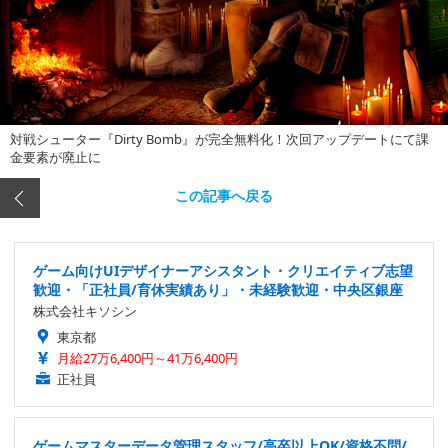
対戦シューター『Dirty Bomb』が完全無料化！次回アップデートにて課
金要素が廃止に
この記事へ戻る
ゲーム向けUIデザイナーアシスタント・クリエイティブ志望
歓迎・「正社員/育休実績あり」・未経験歓迎・中央区銀座
株式会社キソシン
東京都
月給27万6,400円～41万6,400円
正社員
ゲームマスターデータ管理スタッフ/高卒以上OK/資格不問/