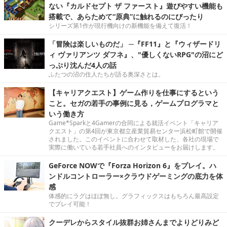
ない『カルドセプト ザ ファースト』遊びやすい機能も
搭載で、あらためて“原典”に触れるのにぴったり
シリーズ第1作が現行機向けの新機能を備えて復活！
「冒険は楽しいものだ」 ─『FF11』と『ウィザードリ
ィ ヴァリアンツ ダフネ』、"優しくないRPG"の沼にど
っぷり沈んだ4人の話
ふたつの沼の住人たちが語る奥深さとは。
【キャリアクエスト】ゲーム作りを仕事にするという
こと。セガの若手の事例に見る，ゲームプログラマと
いう働き方
Game*Sparkと4Gamerの合同による就活イベント「キャリア
クエスト」の第4回が東京都立産業貿易センター浜松町館で開催
されました。このイベントに合わせて取材した、各社の現場で
実際に働いている若手社員へのインタビューをお届けします。
GeForce NOWで『Forza Horizon 6』をプレイ。ハ
ンドルコントローラー×クラウドゲーミングの底力を体
感
体感的にラグはほぼ無し。グラフィックスはもちろん最高設定
でプレイ可能！
クーデレからスタイル抜群お姉さんまでよりどりみど