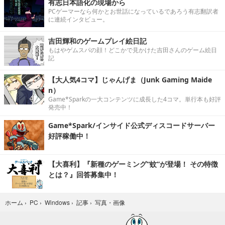
有志日本語化の現場から
PCゲーマーなら何かとお世話になっているであろう有志翻訳者
に連続インタビュー。
吉田輝和のゲームプレイ絵日記
もはやゲムスパの顔！どこかで見かけた吉田さんのゲーム絵日
記
【大人気4コマ】じゃんげま（Junk Gaming Maide
n）
Game*Sparkの一大コンテンツに成長した4コマ。単行本も好評
発売中！
Game*Spark/インサイド公式ディスコードサーバー
好評稼働中！
【大喜利】『新種のゲーミング“蚊”が登場！ その特徴
とは？』回答募集中！
写真・画像
ホーム
›
PC
›
Windows
›
記事
›