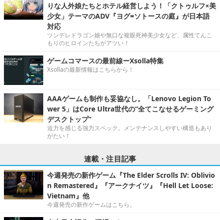
りな人外娘たちとホテル経営しよう！「クトゥルフ×美
少女」テーマのADV『ヨグ=ソトースの庭』が日本語
対応
ツンデレドラゴン娘や無口な複眼死神美少女など、属性てんこ
もりのヒロインたちがアツい！
ゲームコマースの最前線ーXsolla特集
Xsollaの最新情報はこちらから！
AAAゲームも制作も妥協なし。「Lenovo Legion To
wer 5」はCore Ultra世代の“全てこなせるゲーミング
デスクトップ”
迫力を感じる強力スペック。メンテナンスしやすい構造もあり
がたい！
連載・注目記事
今週発売の新作ゲーム『The Elder Scrolls IV: Oblivio
n Remastered』『アークナイツ』『Hell Let Loose:
Vietnam』他
今週発売の新作ゲームはこちら。