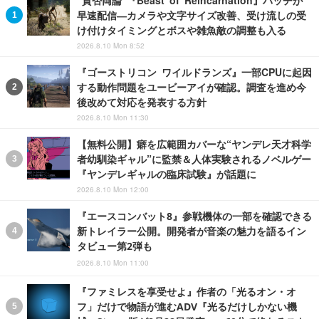
“賛否両論”『Beast of Reincarnation』パッチが
早速配信―カメラや文字サイズ改善、受け流しの受
け付けタイミングとボスや雑魚敵の調整も入る
2026.8.10 Mon 8:52
『ゴーストリコン ワイルドランズ』一部CPUに起因
する動作問題をユービーアイが確認。調査を進め今
後改めて対応を発表する方針
2026.8.10 Mon 11:30
【無料公開】癖を広範囲カバーな“ヤンデレ天才科学
者幼馴染ギャル”に監禁＆人体実験されるノベルゲー
『ヤンデレギャルの臨床試験』が話題に
2026.8.10 Mon 12:00
『エースコンバット8』参戦機体の一部を確認できる
新トレイラー公開。開発者が音楽の魅力を語るイン
タビュー第2弾も
2026.8.10 Mon 11:00
『ファミレスを享受せよ』作者の「光るオン・オ
フ」だけで物語が進むADV『光るだけしかない機