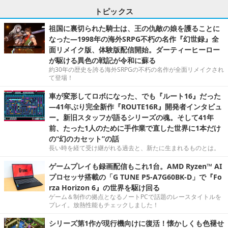
トピックス
祖国に裏切られた騎士は、王の仇敵の娘を護ることに
なった―1998年の海外SRPG不朽の名作『幻世録』全
面リメイク版、体験版配信開始。ダーティーヒーロー
が駆ける異色の戦記が令和に蘇る
約30年の歴史を誇る海外SRPGの不朽の名作が全面リメイクされ
て登場！
車が変形してロボになった、でも『ルート16』だった
―41年ぶり完全新作『ROUTE16R』開発者インタビュ
ー。新旧スタッフが語るシリーズの魂。そして41年
前、たった1人のために手作業で直した世界に1本だけ
の“幻のカセット”の話
長い時を経て受け継がれる過去と、新たに生まれるものとは。
ゲームプレイも録画配信もこれ1台。AMD Ryzen™ AI
プロセッサ搭載の「G TUNE P5-A7G60BK-D」で『Fo
rza Horizon 6』の世界を駆け回る
ゲーム＆制作の拠点となるノートPCで話題のレースタイトルを
プレイ。放熱性能もチェックしました！
シリーズ第1作が現行機向けに復活！懐かしくも色褪せ