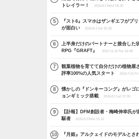
トレイラー！
2026.8.5 Wed 18:30
『スト6』スマホはザンギエフがブ
が面白い
2026.8.1 Sat 10:30
上半身だけのパートナーと接合した
RPG『GRAFT』
2025.12.16 Tue 16:48
観葉植物を育てて自分だけの植物屋さんを
評率100%の人気スタート
2026.7.31 Fri
懐かしの『ドンキーコング』がレゴ
ョンギミック搭載
2026.8.1 Sat 19:30
【訃報】DFM創設者・梅崎伸幸氏が
駆者
2026.8.3 Mon 15:12
『月姫』アルクェイドのモデルとされ