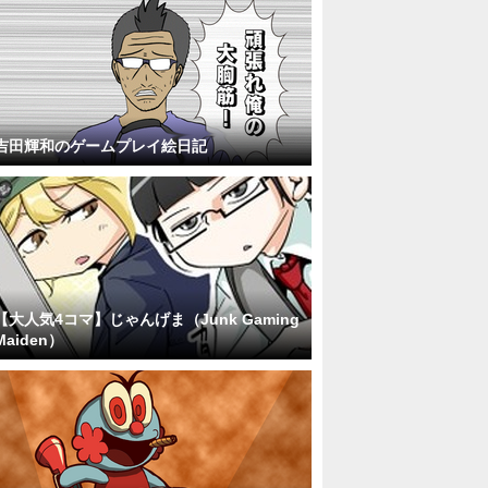
吉田輝和のゲームプレイ絵日記
【大人気4コマ】じゃんげま（Junk Gaming
Maiden）