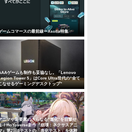
ゲームコマースの最前線ーXsolla特集
AAAゲームも制作も妥協なし。「Lenovo
Legion Tower 5」はCore Ultra世代の“全て
こなせるゲーミングデスクトップ”
アニマや新要素のさらなる“進化”を目撃せ
よ！HoYoverse新作『崩壊：ネクサスアニ
マ』第2回βテストの「進化テスト」を体験