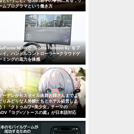
るということ。セガの若手の事例に見る，ゲ
ームプログラマという働き方
GeForce NOWで『Forza Horizon 6』をプ
レイ。ハンドルコントローラー×クラウドゲ
ーミングの底力を体感
クーデレからスタイル抜群お姉さんまでより
どりみどりな人外娘たちとホテル経営しよ
う！「クトゥルフ×美少女」テーマの
ADV『ヨグ=ソトースの庭』が日本語対応