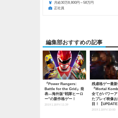
月給30万8,800円～58万円
正社員
編集部おすすめの記事
『Power Rangers:
残虐格ゲー最新
Battle for the Grid』発
『Mortal Komb
表―海外版“戦隊ヒーロ
全てがパワーア
ー”の新作格ゲー！
たプレイ映像お
目！【UPDAT
2019.1.18 Fri 11:39
2019.1.18 Fri 10:00