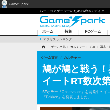
Game*Spark
ハードコアゲーマーのためのWebメディア
ホーム
特集
PCゲーム
アクセスランキング
ホーム
›
ゲーム文化
›
カルチャー
›
記事
›
写真・
ゲーム文化
カルチャー
鳩が鳩と戦う！
イートRT数次
SFホラー『Observation』を開発中の
『Pekken』を発表しました。