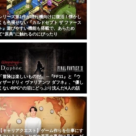
シリーズ第1作が現行機向けに復活！懐かし
くも色褪せない『カルドセプト ザ ファース
ト』遊びやすい機能も搭載で、あらため
て“原典”に触れるのにぴったり
「冒険は楽しいものだ」 ─『FF11』と『ウ
ィザードリィ ヴァリアンツ ダフネ』、"優し
くないRPG"の沼にどっぷり沈んだ4人の話
【キャリアクエスト】ゲーム作りを仕事にす