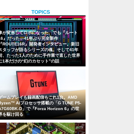
TOPICS
車が変形してロボになった、でも『ルート
16』だった―41年ぶり完全新作
『ROUTE16R』開発者インタビュー。新旧
スタッフが語るシリーズの魂。そして41年
前、たった1人のために手作業で直した世界
に1本だけの“幻のカセット”の話
ゲームプレイも録画配信もこれ1台。AMD
Ryzen™ AIプロセッサ搭載の「G TUNE P5-
A7G60BK-D」で『Forza Horizon 6』の世
界を駆け回る