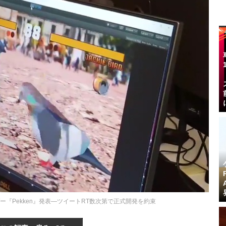
『Pekken』発表―ツイートRT数次第で正式開発を約束