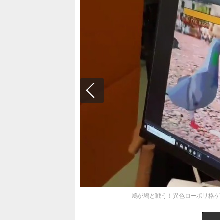
鳩が鳩と戦う！異色ローポリ格ゲー