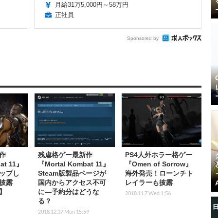
月給31万5,000円～58万円
正社員
Sponsored by
作
残虐格ゲー最新作
PS4人外ホラー格ゲー
at 11』
『Mortal Kombat 11』
『Omen of Sorrow』
ップし
Steam版製品ページが
海外発売！ローンチト
披露
国内からアクセス不可
レイラーも披露
E】
に―予約分はどうな
2018.11.7 Wed 1:56
る？
2018.12.17 Mon 15:59