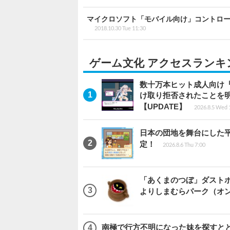
マイクロソフト「モバイル向け」コントロ
2018.10.30 Tue 11:30
ゲーム文化 アクセスランキ
数十万本ヒット成人向け『
け取り拒否されたことを
【UPDATE】
2026.8.5 Wed 
日本の団地を舞台にした平成
定！
2026.8.6 Thu 7:00
「あくまのつぼ」ダストボ
よりしまむらパーク（オ
南極で行方不明になった妹を探すととも