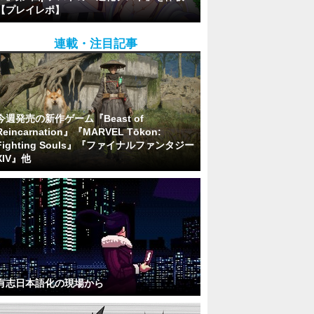
【プレイレポ】
連載・注目記事
今週発売の新作ゲーム『Beast of
Reincarnation』『MARVEL Tōkon:
Fighting Souls』『ファイナルファンタジー
XIV』他
有志日本語化の現場から