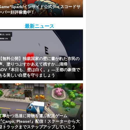
Game*Spark/インサイド公式ディスコードサ
ーバー好評稼働中！
最新ニュース
【無料公開】独裁国家の壁に書かれた市民の
声、塗りつぶすかあえて残すか…清掃
ADV『本日も、壁は白く。』―王都の象徴で
ある美しい白壁を守りましょう
丁寧かつ迅速に荷物を運ぶ配送ゲーム
『Cargo, Please!』配信！スクーターから大
型トラックまでステップアップしていこう