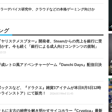
ーラーデバイス研究中、クラウドなどの本格ゲーミング向けか
ング
ヤリステメスブター』開発者、Steamからの売上を銀行に受
明かす。今も続く「銀行による成人向けコンテンツの規制」
13:15
レトロ風アドベンチャーゲーム『Danchi Days』配信日決
ックスなど、『ドラクエ』雑貨3アイテムが本日8月5日12時
ンラインストア）にて販売！
2026.8.5 Wed 11:45
に太古の秘密を解き明かすサイコホラー『Cryptica』最新