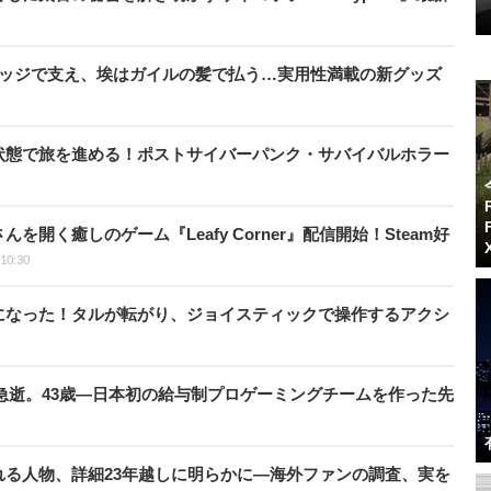
リッジで支え、埃はガイルの髪で払う…実用性満載の新グッズ
状態で旅を進める！ポストサイバーパンク・サバイバルホラー
開く癒しのゲーム『Leafy Corner』配信開始！Steam好
 10:30
になった！タルが転がり、ジョイスティックで操作するアクシ
急逝。43歳―日本初の給与制プロゲーミングチームを作った先
る人物、詳細23年越しに明らかに―海外ファンの調査、実を