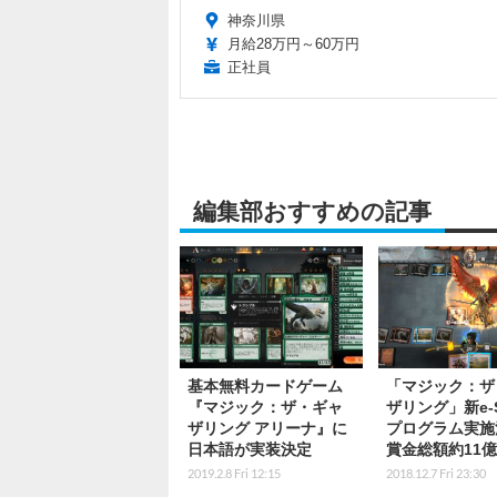
神奈川県
月給28万円～60万円
正社員
編集部おすすめの記事
基本無料カードゲーム
「マジック：ザ
『マジック：ザ・ギャ
ザリング」新e-S
ザリング アリーナ』に
プログラム実施
日本語が実装決定
賞金総額約11
2019.2.8 Fri 12:15
2018.12.7 Fri 23:30