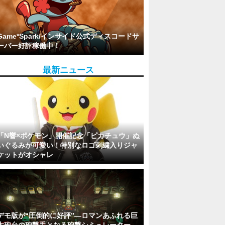
Game*Spark/インサイド公式ディスコードサ
ーバー好評稼働中！
最新ニュース
「N響×ポケモン」開催記念「ピカチュウ」ぬ
いぐるみが可愛い！特別なロゴ刺繍入りジャ
ケットがオシャレ
デモ版が“圧倒的に好評”―ロマンあふれる巨