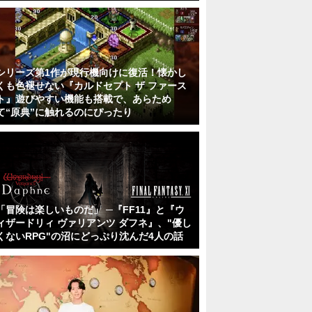
シリーズ第1作が現行機向けに復活！懐かし
くも色褪せない『カルドセプト ザ ファース
ト』遊びやすい機能も搭載で、あらため
て“原典”に触れるのにぴったり
「冒険は楽しいものだ」 ─『FF11』と『ウ
ィザードリィ ヴァリアンツ ダフネ』、"優し
くないRPG"の沼にどっぷり沈んだ4人の話