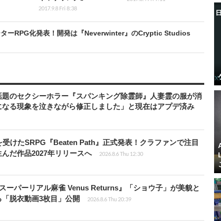
2017.9.8 Fri 8:38
化発表！開発は『Neverwinter』のCryptic Studios
話題のセクシーホラー『スパンキング除霊師』人妻霊の服が消
になる現象を泣きながら修正しました」と現在はアプデ済み
受けたSRPG『Beaten Path』正式発表！クラファンで注目
んだ作品2027年リリースへ
2026.8.6 Thu 12:30
ーパーリアル麻雀 Venus Returns』「ショウ子」が美貌と
る「脱衣動画3枚目」公開
2026.8.6 Thu 20:39