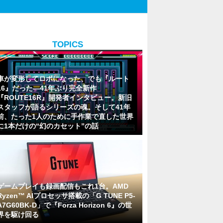
TOPICS
車が変形してロボになった、でも『ルート
16』だった―41年ぶり完全新作
『ROUTE16R』開発者インタビュー。新旧
スタッフが語るシリーズの魂。そして41年
前、たった1人のために手作業で直した世界
に1本だけの“幻のカセット”の話
ゲームプレイも録画配信もこれ1台。AMD
Ryzen™ AIプロセッサ搭載の「G TUNE P5-
A7G60BK-D」で『Forza Horizon 6』の世
界を駆け回る