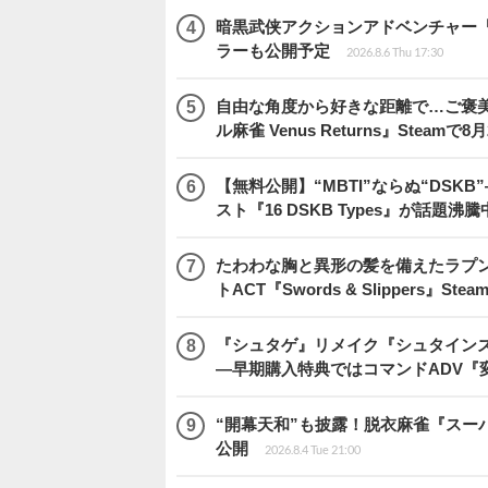
暗黒武侠アクションアドベンチャー『Pha
ラーも公開予定
2026.8.6 Thu 17:30
自由な角度から好きな距離で…ご褒
ル麻雀 Venus Returns』Steamで8
【無料公開】“MBTI”ならぬ“DS
スト『16 DSKB Types』が話題沸
たわわな胸と異形の髪を備えたラプ
トACT『Swords & Slippers』S
『シュタゲ』リメイク『シュタインズ・
―早期購入特典ではコマンドADV『
“開幕天和”も披露！脱衣麻雀『スーパー
公開
2026.8.4 Tue 21:00