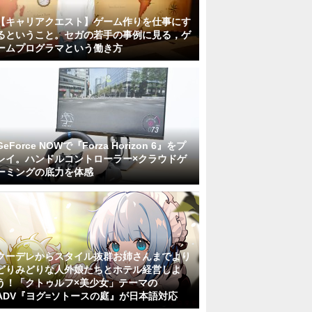
【キャリアクエスト】ゲーム作りを仕事にす
るということ。セガの若手の事例に見る，ゲ
ームプログラマという働き方
GeForce NOWで『Forza Horizon 6』をプ
レイ。ハンドルコントローラー×クラウドゲ
ーミングの底力を体感
クーデレからスタイル抜群お姉さんまでより
どりみどりな人外娘たちとホテル経営しよ
う！「クトゥルフ×美少女」テーマの
ADV『ヨグ=ソトースの庭』が日本語対応