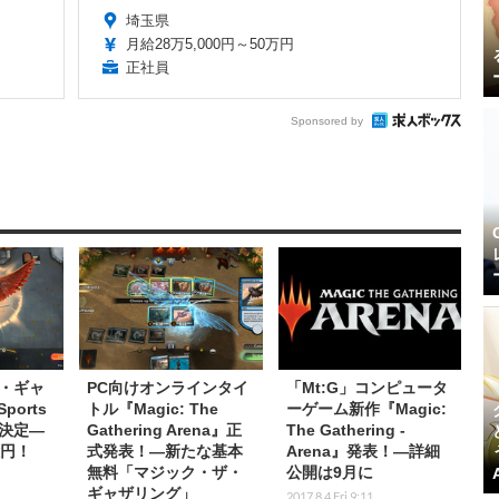
埼玉県
月給28万5,000円～50万円
正社員
Sponsored by
・ギャ
PC向けオンラインタイ
「Mt:G」コンピュータ
ports
トル『Magic: The
ーゲーム新作『Magic:
決定―
Gathering Arena』正
The Gathering -
億円！
式発表！―新たな基本
Arena』発表！―詳細
無料「マジック・ザ・
公開は9月に
ギャザリング」
2017.8.4 Fri 9:11