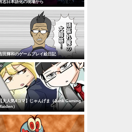
有志日本語化の現場から
吉田輝和のゲームプレイ絵日記
【大人気4コマ】じゃんげま（Junk Gaming
Maiden）