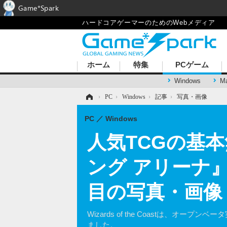
Game*Spark
ハードコアゲーマーのためのWebメディア
ホーム
特集
PCゲーム
Windows
M
ホーム
›
PC
›
Windows
›
記事
›
写真・画像
PC
Windows
人気TCGの基
ング アリーナ
目の写真・画像
Wizards of the Coastは
ました。