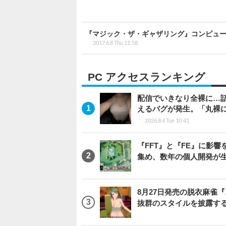
『マジック・ザ・ギャザリング』コンピューターRPG
2017.6.8 Thu 11:58
PC アクセスランキング
配信でいきなり全裸に…
えるバグが発生。「丸裸
2026.8.4 Tue 10:41
『FFT』と『FE』に影響を
集め、数年の個人開発が生
8月27日発売の脱衣麻雀『ス
抜群のスタイルを披露す