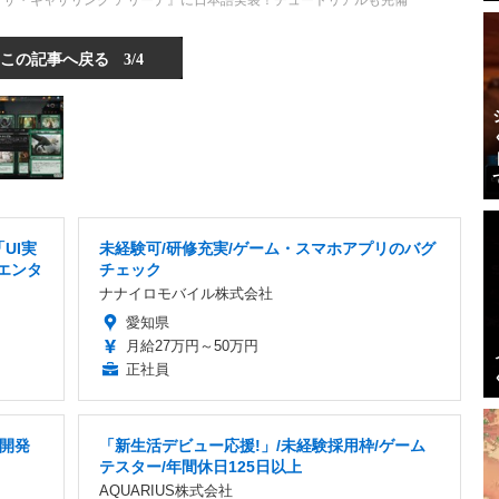
：ザ・ギャザリング アリーナ』に日本語実装！チュートリアルも完備
この記事へ戻る
3/4
「UI実
未経験可/研修充実/ゲーム・スマホアプリのバグ
・エンタ
チェック
ナナイロモバイル株式会社
愛知県
月給27万円～50万円
正社員
ム開発
「新生活デビュー応援!」/未経験採用枠/ゲーム
テスター/年間休日125日以上
AQUARIUS株式会社