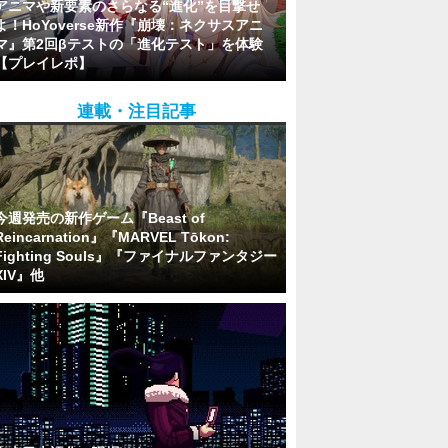
アニマや新要素のさらなる“進化”を目撃せ
よ！HoYoverse新作『崩壊：ネクサスアニ
マ』第2回βテストの「進化テスト」を体験
【プレイレポ】
連載・注目記事
今週発売の新作ゲーム『Beast of
Reincarnation』『MARVEL Tōkon:
Fighting Souls』『ファイナルファンタジー
XIV』他