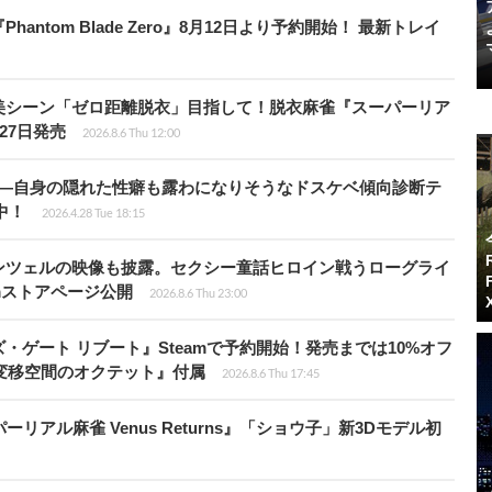
ntom Blade Zero』8月12日より予約開始！ 最新トレイ
美シーン「ゼロ距離脱衣」目指して！脱衣麻雀『スーパーリア
月27日発売
2026.8.6 Thu 12:00
KB”―自身の隠れた性癖も露わになりそうなドスケベ傾向診断テ
騰中！
2026.4.28 Tue 18:15
ンツェルの映像も披露。セクシー童話ヒロイン戦うローグライ
teamストアページ公開
2026.8.6 Thu 23:00
ゲート リブート』Steamで予約開始！発売までは10%オフ
変移空間のオクテット』付属
2026.8.6 Thu 17:45
リアル麻雀 Venus Returns』「ショウ子」新3Dモデル初