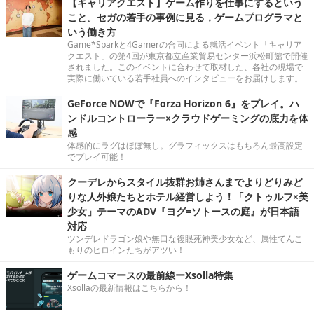
【キャリアクエスト】ゲーム作りを仕事にするという
こと。セガの若手の事例に見る，ゲームプログラマと
いう働き方
Game*Sparkと4Gamerの合同による就活イベント「キャリア
クエスト」の第4回が東京都立産業貿易センター浜松町館で開催
されました。このイベントに合わせて取材した、各社の現場で
実際に働いている若手社員へのインタビューをお届けします。
GeForce NOWで『Forza Horizon 6』をプレイ。ハ
ンドルコントローラー×クラウドゲーミングの底力を体
感
体感的にラグはほぼ無し。グラフィックスはもちろん最高設定
でプレイ可能！
クーデレからスタイル抜群お姉さんまでよりどりみど
りな人外娘たちとホテル経営しよう！「クトゥルフ×美
少女」テーマのADV『ヨグ=ソトースの庭』が日本語
対応
ツンデレドラゴン娘や無口な複眼死神美少女など、属性てんこ
もりのヒロインたちがアツい！
ゲームコマースの最前線ーXsolla特集
Xsollaの最新情報はこちらから！