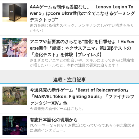
AAAゲームも制作も妥協なし。「Lenovo Legion To
wer 5」はCore Ultra世代の“全てこなせるゲーミング
デスクトップ”
迫力を感じる強力スペック。メンテナンスしやすい構造もあり
がたい！
アニマや新要素のさらなる“進化”を目撃せよ！HoYov
erse新作『崩壊：ネクサスアニマ』第2回βテストの
「進化テスト」を体験【プレイレポ】
さまざまなアニマとの出会いや、スキルによってさらに戦略性
が増したバトルなど、本作の注目の要素に迫ります！
連載・注目記事
今週発売の新作ゲーム『Beast of Reincarnation』
『MARVEL Tōkon: Fighting Souls』『ファイナルフ
ァンタジーXIV』他
今週発売の新作ゲームはこちら。
有志日本語化の現場から
PCゲーマーなら何かとお世話になっているであろう有志翻訳者
に連続インタビュー。