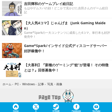
吉田輝和のゲームプレイ絵日記
もはやゲムスパの顔！どこかで見かけた吉田さんのゲーム絵日
記
【大人気4コマ】じゃんげま（Junk Gaming Maide
n）
Game*Sparkの一大コンテンツに成長した4コマ。単行本も好評
発売中！
Game*Spark/インサイド公式ディスコードサーバー
好評稼働中！
【大喜利】『新種のゲーミング“蚊”が登場！ その特徴
とは？』回答募集中！
写真・画像
ホーム
›
PC
›
Windows
›
記事
›
Home
X
STEAM
Facebook
YouTube