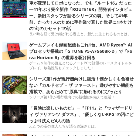
車が変形してロボになった、でも『ルート16』だった
―41年ぶり完全新作『ROUTE16R』開発者インタビュ
ー。新旧スタッフが語るシリーズの魂。そして41年
前、たった1人のために手作業で直した世界に1本だけ
の“幻のカセット”の話
長い時を経て受け継がれる過去と、新たに生まれるものとは。
ゲームプレイも録画配信もこれ1台。AMD Ryzen™ AI
プロセッサ搭載の「G TUNE P5-A7G60BK-D」で『Fo
rza Horizon 6』の世界を駆け回る
ゲーム＆制作の拠点となるノートPCで話題のレースタイトルを
プレイ。放熱性能もチェックしました！
シリーズ第1作が現行機向けに復活！懐かしくも色褪せ
ない『カルドセプト ザ ファースト』遊びやすい機能も
搭載で、あらためて“原典”に触れるのにぴったり
シリーズ第1作が現行機向けの新機能を備えて復活！
「冒険は楽しいものだ」 ─『FF11』と『ウィザードリ
ィ ヴァリアンツ ダフネ』、"優しくないRPG"の沼にど
っぷり沈んだ4人の話
ふたつの沼の住人たちが語る奥深さとは。