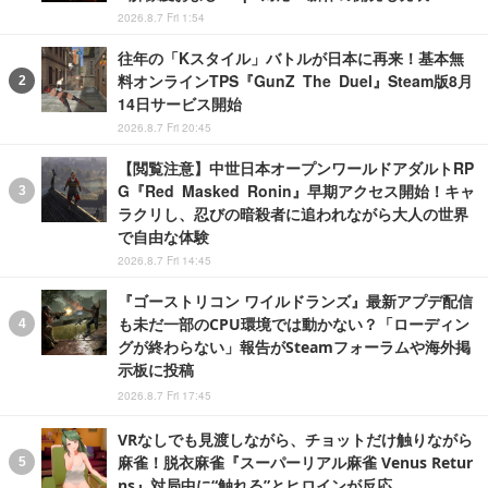
2026.8.7 Fri 1:54
往年の「Kスタイル」バトルが日本に再来！基本無
料オンラインTPS『GunZ The Duel』Steam版8月
14日サービス開始
2026.8.7 Fri 20:45
【閲覧注意】中世日本オープンワールドアダルトRP
G『Red Masked Ronin』早期アクセス開始！キャ
ラクリし、忍びの暗殺者に追われながら大人の世界
で自由な体験
2026.8.7 Fri 14:45
『ゴーストリコン ワイルドランズ』最新アプデ配信
も未だ一部のCPU環境では動かない？「ローディン
グが終わらない」報告がSteamフォーラムや海外掲
示板に投稿
2026.8.7 Fri 17:45
VRなしでも見渡しながら、チョットだけ触りながら
麻雀！脱衣麻雀『スーパーリアル麻雀 Venus Retur
ns』対局中に“触れる”とヒロインが反応