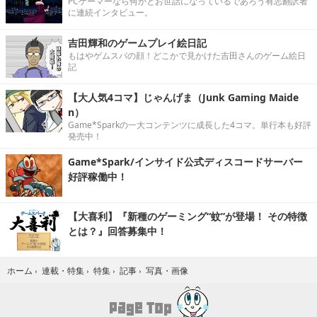
PCゲーマーなら何かとお世話になっているであろう有志翻訳者
に連続インタビュー。
吉田輝和のゲームプレイ絵日記
もはやゲムスパの顔！どこかで見かけた吉田さんのゲーム絵日
記
【大人気4コマ】じゃんげま（Junk Gaming Maide
n）
Game*Sparkの一大コンテンツに成長した4コマ。単行本も好評
発売中！
Game*Spark/インサイド公式ディスコードサーバー
好評稼働中！
【大喜利】『新種のゲーミング“蚊”が登場！ その特徴
とは？』回答募集中！
写真・画像
ホーム
›
連載・特集
›
特集
›
記事
›