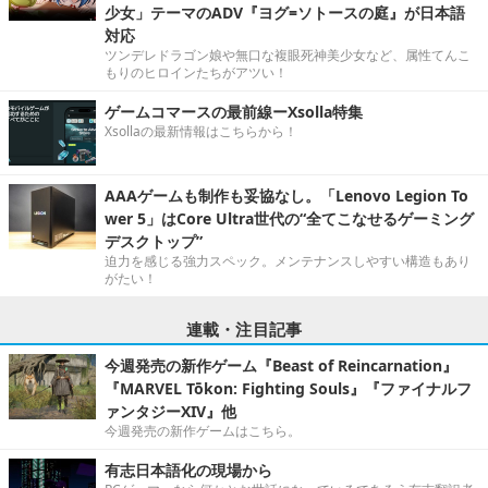
少女」テーマのADV『ヨグ=ソトースの庭』が日本語
対応
ツンデレドラゴン娘や無口な複眼死神美少女など、属性てんこ
もりのヒロインたちがアツい！
ゲームコマースの最前線ーXsolla特集
Xsollaの最新情報はこちらから！
AAAゲームも制作も妥協なし。「Lenovo Legion To
wer 5」はCore Ultra世代の“全てこなせるゲーミング
デスクトップ”
迫力を感じる強力スペック。メンテナンスしやすい構造もあり
がたい！
連載・注目記事
今週発売の新作ゲーム『Beast of Reincarnation』
『MARVEL Tōkon: Fighting Souls』『ファイナルフ
ァンタジーXIV』他
今週発売の新作ゲームはこちら。
有志日本語化の現場から