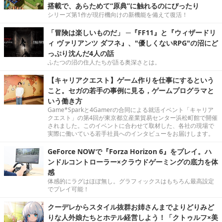
搭載で、あらためて“原典”に触れるのにぴったり
シリーズ第1作が現行機向けの新機能を備えて復活！
「冒険は楽しいものだ」 ─『FF11』と『ウィザードリ
ィ ヴァリアンツ ダフネ』、"優しくないRPG"の沼にど
っぷり沈んだ4人の話
ふたつの沼の住人たちが語る奥深さとは。
【キャリアクエスト】ゲーム作りを仕事にするという
こと。セガの若手の事例に見る，ゲームプログラマと
いう働き方
Game*Sparkと4Gamerの合同による就活イベント「キャリア
クエスト」の第4回が東京都立産業貿易センター浜松町館で開催
されました。このイベントに合わせて取材した、各社の現場で
実際に働いている若手社員へのインタビューをお届けします。
GeForce NOWで『Forza Horizon 6』をプレイ。ハ
ンドルコントローラー×クラウドゲーミングの底力を体
感
体感的にラグはほぼ無し。グラフィックスはもちろん最高設定
でプレイ可能！
クーデレからスタイル抜群お姉さんまでよりどりみど
りな人外娘たちとホテル経営しよう！「クトゥルフ×美