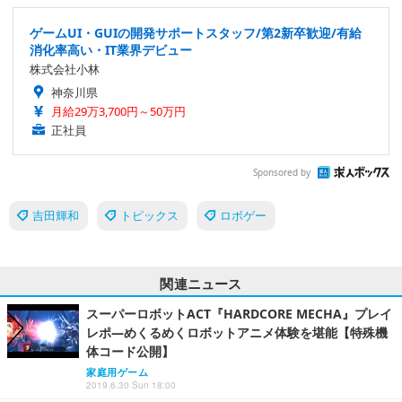
ゲームUI・GUIの開発サポートスタッフ/第2新卒歓迎/有給
消化率高い・IT業界デビュー
株式会社小林
神奈川県
月給29万3,700円～50万円
正社員
Sponsored by
吉田輝和
トピックス
ロボゲー
関連ニュース
スーパーロボットACT『HARDCORE MECHA』プレイ
レポ―めくるめくロボットアニメ体験を堪能【特殊機
体コード公開】
家庭用ゲーム
2019.6.30 Sun 18:00