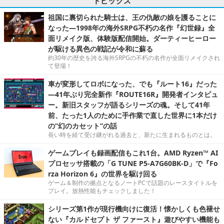
トピックス
祖国に裏切られた騎士は、王の仇敵の娘を護ることに
なった―1998年の海外SRPG不朽の名作『幻世録』全
面リメイク版、体験版配信開始。ダーティーヒーロー
が駆ける異色の戦記が令和に蘇る
約30年の歴史を誇る海外SRPGの不朽の名作が全面リメイクされ
て登場！
車が変形してロボになった、でも『ルート16』だった
―41年ぶり完全新作『ROUTE16R』開発者インタビュ
ー。新旧スタッフが語るシリーズの魂。そして41年
前、たった1人のために手作業で直した世界に1本だけ
の“幻のカセット”の話
長い時を経て受け継がれる過去と、新たに生まれるものとは。
ゲームプレイも録画配信もこれ1台。AMD Ryzen™ AI
プロセッサ搭載の「G TUNE P5-A7G60BK-D」で『Fo
rza Horizon 6』の世界を駆け回る
ゲーム＆制作の拠点となるノートPCで話題のレースタイトルを
プレイ。放熱性能もチェックしました！
シリーズ第1作が現行機向けに復活！懐かしくも色褪せ
ない『カルドセプト ザ ファースト』遊びやすい機能も