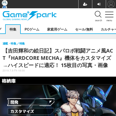
search
menu
グ
特集
PCゲーム
家庭用ゲーム
セール/無料
カルチャ
連載・特集
特集
【吉田輝和の絵日記】スパロボ戦闘アニメ風AC
T『HARDCORE MECHA』機体をカスタマイズ
→ハイスピードに適応！ 15枚目の写真・画像
2019.7.5 Fri 18:00