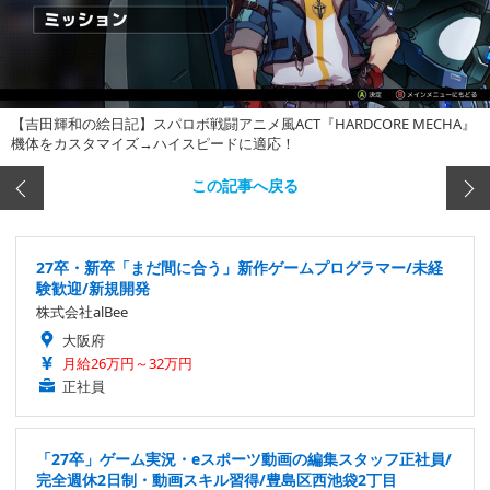
【吉田輝和の絵日記】スパロボ戦闘アニメ風ACT『HARDCORE MECHA』
機体をカスタマイズ→ハイスピードに適応！
この記事へ戻る
27卒・新卒「まだ間に合う」新作ゲームプログラマー/未経
験歓迎/新規開発
株式会社alBee
大阪府
月給26万円～32万円
正社員
「27卒」ゲーム実況・eスポーツ動画の編集スタッフ正社員/
完全週休2日制・動画スキル習得/豊島区西池袋2丁目