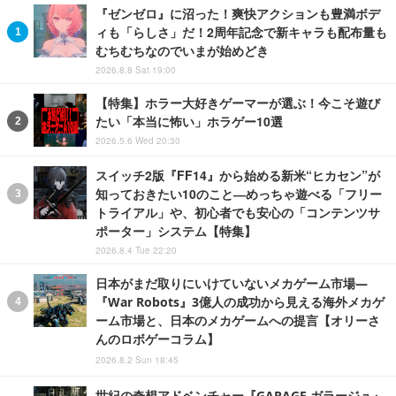
『ゼンゼロ』に沼った！爽快アクションも豊満ボデ
ィも「らしさ」だ！2周年記念で新キャラも配布量も
むちむちなのでいまが始めどき
2026.8.8 Sat 19:00
【特集】ホラー大好きゲーマーが選ぶ！今こそ遊び
たい「本当に怖い」ホラゲー10選
2026.5.6 Wed 20:30
スイッチ2版『FF14』から始める新米“ヒカセン”が
知っておきたい10のこと―めっちゃ遊べる「フリー
トライアル」や、初心者でも安心の「コンテンツサ
ポーター」システム【特集】
2026.8.4 Tue 22:20
日本がまだ取りにいけていないメカゲーム市場―
『War Robots』3億人の成功から見える海外メカゲ
ーム市場と、日本のメカゲームへの提言【オリーさ
んのロボゲーコラム】
2026.8.2 Sun 18:45
世紀の奇想アドベンチャー『GARAGE ガラージュ』