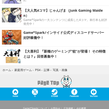
【大人気4コマ】じゃんげま（Junk Gaming Maide
n）
Game*Sparkの一大コンテンツに成長した4コマ。単行本も好評
発売中！
Game*Spark/インサイド公式ディスコードサーバー
好評稼働中！
【大喜利】『新種のゲーミング“蚊”が登場！ その特徴
とは？』回答募集中！
写真・画像
ホーム
›
家庭用ゲーム
›
PS4
›
記事
›
Home
X
STEAM
Facebook
YouTube
Game*Sparkについて
お問合せ
広告掲載
会社概要