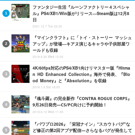
ファンタジー生活『ルーンファクトリー４スペシャ
ル』PS4/XB1/Win版がリリース―Steam版は12月8
日
2021.12.7 Tue 22:30
『マインクラフト』に「トイ・ストーリー マッシュ
アップ」が登場―キアヌ演じるキャラや子供部屋ワ
ールドも収録
2019.6.26 Wed 15:30
4K/60fps対応のPS4/XB1向けリマスター版『Hitma
n HD Enhanced Collection』海外で発表、『Blo
od Money』と『Absolution』を収録
2019.1.5 Sat 18:00
『魂斗羅』の完全新作『CONTRA ROGUE CORPS』
9月26日発売―CS/PC向けに予約開始！
2019.6.12 Wed 11:45
『パワプロ2026』「栄冠ナイン」“スカウトバグ”な
ど修正の第2回アプデ配信―さらなるバグが発生して