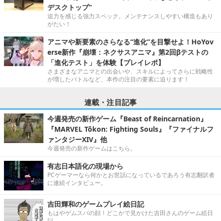
デスクトップ”
迫力を感じる強力スペック。メンテナンスしやすい構造もあり
がたい！
アニマや新要素のさらなる“進化”を目撃せよ！HoYov
erse新作『崩壊：ネクサスアニマ』第2回βテストの
「進化テスト」を体験【プレイレポ】
さまざまなアニマとの出会いや、スキルによってさらに戦略性
が増したバトルなど、本作の注目の要素に迫ります！
連載・注目記事
今週発売の新作ゲーム『Beast of Reincarnation』
『MARVEL Tōkon: Fighting Souls』『ファイナルフ
ァンタジーXIV』他
今週発売の新作ゲームはこちら。
有志日本語化の現場から
PCゲーマーなら何かとお世話になっているであろう有志翻訳者
に連続インタビュー。
吉田輝和のゲームプレイ絵日記
もはやゲムスパの顔！どこかで見かけた吉田さんのゲーム絵日
記