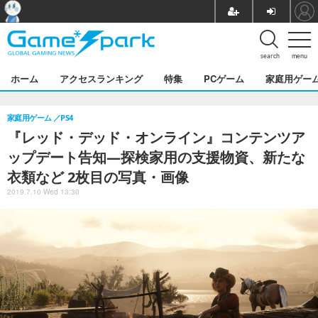
search
menu
ホーム
アクセスランキング
特集
PCゲーム
家庭用ゲー
家庭用ゲーム
PS4
『レッド・デッド・オンライン』コンテンツア
ップデート告知―探検家用の支援物資、新たな
衣類など 2枚目の写真・画像
2019.7.10 Wed 13:30