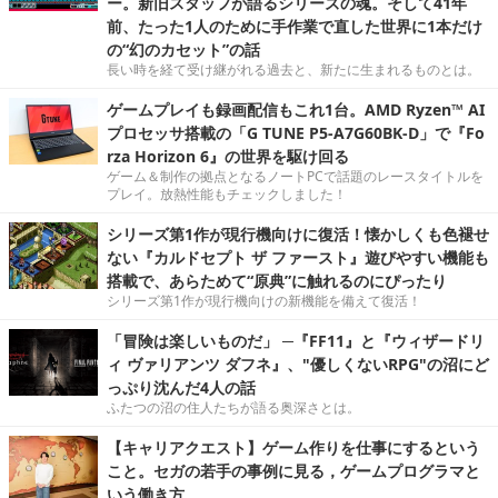
ー。新旧スタッフが語るシリーズの魂。そして41年
前、たった1人のために手作業で直した世界に1本だけ
の“幻のカセット”の話
長い時を経て受け継がれる過去と、新たに生まれるものとは。
ゲームプレイも録画配信もこれ1台。AMD Ryzen™ AI
プロセッサ搭載の「G TUNE P5-A7G60BK-D」で『Fo
rza Horizon 6』の世界を駆け回る
ゲーム＆制作の拠点となるノートPCで話題のレースタイトルを
プレイ。放熱性能もチェックしました！
シリーズ第1作が現行機向けに復活！懐かしくも色褪せ
ない『カルドセプト ザ ファースト』遊びやすい機能も
搭載で、あらためて“原典”に触れるのにぴったり
シリーズ第1作が現行機向けの新機能を備えて復活！
「冒険は楽しいものだ」 ─『FF11』と『ウィザードリ
ィ ヴァリアンツ ダフネ』、"優しくないRPG"の沼にど
っぷり沈んだ4人の話
ふたつの沼の住人たちが語る奥深さとは。
【キャリアクエスト】ゲーム作りを仕事にするという
こと。セガの若手の事例に見る，ゲームプログラマと
いう働き方