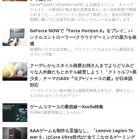
Game*Sparkと4Gamerの合同による就活イベント「キャリア
クエスト」の第4回が東京都立産業貿易センター浜松町館で開催
されました。このイベントに合わせて取材した、各社の現場で
実際に働いている若手社員へのインタビューをお届けします。
GeForce NOWで『Forza Horizon 6』をプレイ。ハ
ンドルコントローラー×クラウドゲーミングの底力を体
感
体感的にラグはほぼ無し。グラフィックスはもちろん最高設定
でプレイ可能！
クーデレからスタイル抜群お姉さんまでよりどりみど
りな人外娘たちとホテル経営しよう！「クトゥルフ×美
少女」テーマのADV『ヨグ=ソトースの庭』が日本語
対応
ツンデレドラゴン娘や無口な複眼死神美少女など、属性てんこ
もりのヒロインたちがアツい！
ゲームコマースの最前線ーXsolla特集
Xsollaの最新情報はこちらから！
AAAゲームも制作も妥協なし。「Lenovo Legion To
wer 5」はCore Ultra世代の“全てこなせるゲーミング