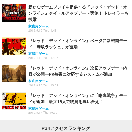
新たなゲームプレイを提供する『レッド・デッド・オ
ンライン』タイトルアップデート実施！ トレイラーも
披露
家庭用ゲーム
2019.5.15 Wed 1:48
『レッド・デッド・オンライン』ベータに新戦闘モー
ド「奪取ラッシュ」が登場
家庭用ゲーム
2019.4.10 Wed 17:07
『レッド・デッド・オンライン』次回アップデート内
容が公開ーPK被害に対応するシステムが追加
家庭用ゲーム
2019.3.20 Wed 13:04
『レッド・デッド・オンライン』に「略奪戦争」モー
ドが追加―最大16人で物資を奪い合え！
家庭用ゲーム
2019.3.14 Thu 19:30
PS4アクセスランキング