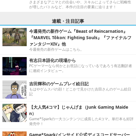
さまざまなアニマとの出会いや、スキルによってさらに戦略性
が増したバトルなど、本作の注目の要素に迫ります！
連載・注目記事
今週発売の新作ゲーム『Beast of Reincarnation』
『MARVEL Tōkon: Fighting Souls』『ファイナルフ
ァンタジーXIV』他
今週発売の新作ゲームはこちら。
有志日本語化の現場から
PCゲーマーなら何かとお世話になっているであろう有志翻訳者
に連続インタビュー。
吉田輝和のゲームプレイ絵日記
もはやゲムスパの顔！どこかで見かけた吉田さんのゲーム絵日
記
【大人気4コマ】じゃんげま（Junk Gaming Maide
n）
Game*Sparkの一大コンテンツに成長した4コマ。単行本も好評
発売中！
Game*Spark/インサイド公式ディスコードサーバー