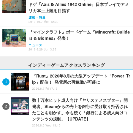
ドゲ『Axis & Allies 1942 Online』日本プレイでアメ
リカ本土上陸を目指す
連載・特集
2019.10.7 Mon 12:30
『マインクラフト』ボードゲーム『Minecraft: Builde
rs & Biomes』発表！
ニュース
2019.9.29 Sun 3:39
インディーゲームアクセスランキング
『Rust』2026年8月の大型アップデート「Power Tr
ip」配信！ 発電所の再稼働が可能に
2026.8.7 Fri 17:15
数十万本ヒット成人向け『ヤリステメスブター』開
発者、Steamからの売上を銀行に受け取り拒否され
たことを明かす。今も続く「銀行による成人向けコ
ンテンツの規制」【UPDATE】
2026.8.5 Wed 13:15