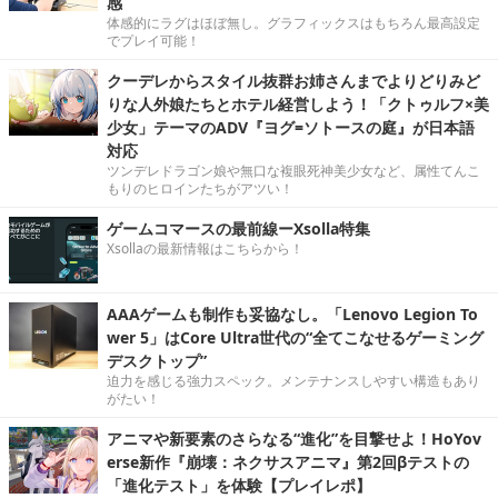
感
体感的にラグはほぼ無し。グラフィックスはもちろん最高設定
でプレイ可能！
クーデレからスタイル抜群お姉さんまでよりどりみど
りな人外娘たちとホテル経営しよう！「クトゥルフ×美
少女」テーマのADV『ヨグ=ソトースの庭』が日本語
対応
ツンデレドラゴン娘や無口な複眼死神美少女など、属性てんこ
もりのヒロインたちがアツい！
ゲームコマースの最前線ーXsolla特集
Xsollaの最新情報はこちらから！
AAAゲームも制作も妥協なし。「Lenovo Legion To
wer 5」はCore Ultra世代の“全てこなせるゲーミング
デスクトップ”
迫力を感じる強力スペック。メンテナンスしやすい構造もあり
がたい！
アニマや新要素のさらなる“進化”を目撃せよ！HoYov
erse新作『崩壊：ネクサスアニマ』第2回βテストの
「進化テスト」を体験【プレイレポ】