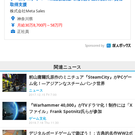
取得支援
株式会社Meta Sales
神奈川県
月給30万8,700円～58万円
正社員
Sponsored by
関連ニュース
籾山庸爾氏原作のミニチュア『SteamCity』がPCゲー
ム化！―アジアンなスチームパンク世界
ニュース
2017.12.15 Fri 7:00
『Warhammer 40,000』がTVドラマ化！制作には「X
ファイル」Frank Spotnitz氏らが参加
ゲーム文化
2019.7.18 Thu 11:30
デジタルボードゲームで遊ぼう！：古典的名作WW2ボ