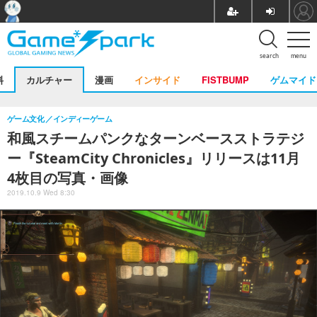
search
menu
料
カルチャー
漫画
インサイド
FISTBUMP
ゲムマイド
ゲーム文化
インディーゲーム
和風スチームパンクなターンベースストラテジ
ー『SteamCity Chronicles』リリースは11月
4枚目の写真・画像
2019.10.9 Wed 8:30