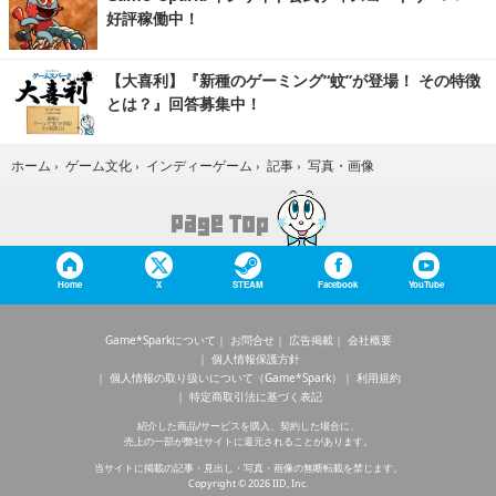
好評稼働中！
【大喜利】『新種のゲーミング“蚊”が登場！ その特徴
とは？』回答募集中！
写真・画像
ホーム
›
ゲーム文化
›
インディーゲーム
›
記事
›
Home
X
STEAM
Facebook
YouTube
Game*Sparkについて
お問合せ
広告掲載
会社概要
個人情報保護方針
個人情報の取り扱いについて（Game*Spark）
利用規約
特定商取引法に基づく表記
紹介した商品/サービスを購入、契約した場合に、
売上の一部が弊社サイトに還元されることがあります。
当サイトに掲載の記事・見出し・写真・画像の無断転載を禁じます。
Copyright © 2026 IID, Inc.