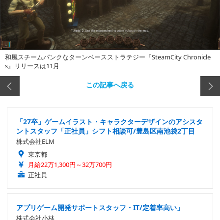
和風スチームパンクなターンベースストラテジー『SteamCity Chronicle
s』リリースは11月
この記事へ戻る
「27卒」ゲームイラスト・キャラクターデザインのアシスタ
ントスタッフ「正社員」シフト相談可/豊島区南池袋2丁目
株式会社ELM
東京都
月給22万1,300円～32万700円
正社員
アプリゲーム開発サポートスタッフ・IT/定着率高い」
株式会社小林