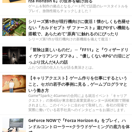
rza Horizon 6』の世界を駆け回る
ゲーム＆制作の拠点となるノートPCで話題のレースタイトルを
プレイ。放熱性能もチェックしました！
シリーズ第1作が現行機向けに復活！懐かしくも色褪せ
ない『カルドセプト ザ ファースト』遊びやすい機能も
搭載で、あらためて“原典”に触れるのにぴったり
シリーズ第1作が現行機向けの新機能を備えて復活！
「冒険は楽しいものだ」 ─『FF11』と『ウィザードリ
ィ ヴァリアンツ ダフネ』、"優しくないRPG"の沼にど
っぷり沈んだ4人の話
ふたつの沼の住人たちが語る奥深さとは。
【キャリアクエスト】ゲーム作りを仕事にするという
こと。セガの若手の事例に見る，ゲームプログラマと
いう働き方
Game*Sparkと4Gamerの合同による就活イベント「キャリア
クエスト」の第4回が東京都立産業貿易センター浜松町館で開催
されました。このイベントに合わせて取材した、各社の現場で
実際に働いている若手社員へのインタビューをお届けします。
GeForce NOWで『Forza Horizon 6』をプレイ。ハ
ンドルコントローラー×クラウドゲーミングの底力を体