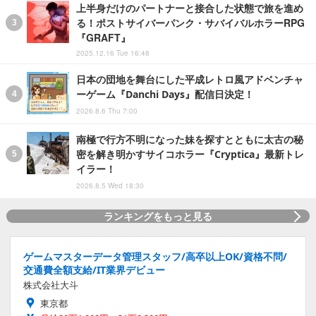
上半身だけのパートナーと接合した状態で旅を進め
る！ポストサイバーパンク・サバイバルホラーRPG
『GRAFT』
2025.12.16 Tue 16:48
日本の団地を舞台にした平成レトロ風アドベンチャ
ーゲーム『Danchi Days』配信日決定！
2026.8.6 Thu 7:00
南極で行方不明になった妹を探すとともに太古の秘
密を解き明かすサイコホラー『Cryptica』最新トレ
イラー！
2026.8.5 Wed 18:30
ランキングをもっと見る
ゲームマスターデータ管理スタッフ/高卒以上OK/資格不問/
交通費全額支給/IT業界デビュー
株式会社大斗
東京都