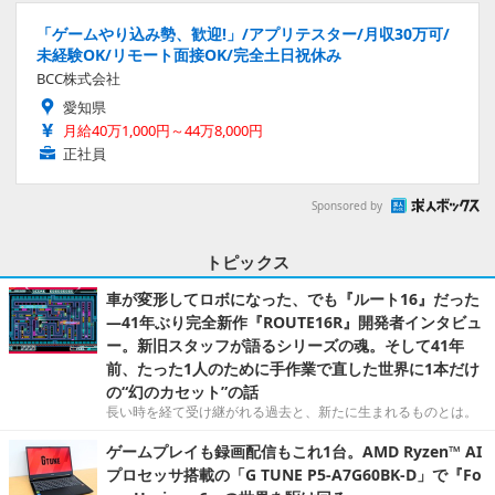
「ゲームやり込み勢、歓迎!」/アプリテスター/月収30万可/
未経験OK/リモート面接OK/完全土日祝休み
BCC株式会社
愛知県
月給40万1,000円～44万8,000円
正社員
Sponsored by
トピックス
車が変形してロボになった、でも『ルート16』だった
―41年ぶり完全新作『ROUTE16R』開発者インタビュ
ー。新旧スタッフが語るシリーズの魂。そして41年
前、たった1人のために手作業で直した世界に1本だけ
の“幻のカセット”の話
長い時を経て受け継がれる過去と、新たに生まれるものとは。
ゲームプレイも録画配信もこれ1台。AMD Ryzen™ AI
プロセッサ搭載の「G TUNE P5-A7G60BK-D」で『Fo