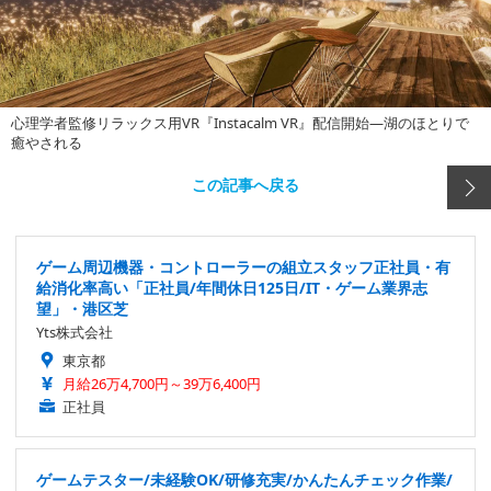
心理学者監修リラックス用VR『Instacalm VR』配信開始―湖のほとりで
癒やされる
この記事へ戻る
ゲーム周辺機器・コントローラーの組立スタッフ正社員・有
給消化率高い「正社員/年間休日125日/IT・ゲーム業界志
望」・港区芝
Yts株式会社
東京都
月給26万4,700円～39万6,400円
正社員
ゲームテスター/未経験OK/研修充実/かんたんチェック作業/