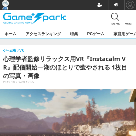
search
menu
ホーム
アクセスランキング
特集
PCゲーム
家庭用ゲー
ゲーム機
VR
心理学者監修リラックス用VR『Instacalm V
R』配信開始―湖のほとりで癒やされる 1枚目
の写真・画像
2019.10.9 Wed 12:55