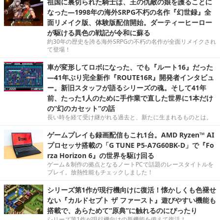
祖国に裏切られた騎士は、王の仇敵の娘を護ることに
なった―1998年の海外SRPG不朽の名作『幻世録』全
面リメイク版、体験版配信開始。ダーティーヒーロー
が駆ける異色の戦記が令和に蘇る
約30年の歴史を誇る海外SRPGの不朽の名作が全面リメイクされ
て登場！
車が変形してロボになった、でも『ルート16』だった
―41年ぶり完全新作『ROUTE16R』開発者インタビュ
ー。新旧スタッフが語るシリーズの魂。そして41年
前、たった1人のために手作業で直した世界に1本だけ
の“幻のカセット”の話
長い時を経て受け継がれる過去と、新たに生まれるものとは。
ゲームプレイも録画配信もこれ1台。AMD Ryzen™ AI
プロセッサ搭載の「G TUNE P5-A7G60BK-D」で『Fo
rza Horizon 6』の世界を駆け回る
ゲーム＆制作の拠点となるノートPCで話題のレースタイトルを
プレイ。放熱性能もチェックしました！
シリーズ第1作が現行機向けに復活！懐かしくも色褪せ
ない『カルドセプト ザ ファースト』遊びやすい機能も
搭載で、あらためて“原典”に触れるのにぴったり
シリーズ第1作が現行機向けの新機能を備えて復活！