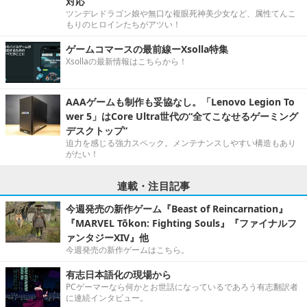
対応
ツンデレドラゴン娘や無口な複眼死神美少女など、属性てんこ
もりのヒロインたちがアツい！
ゲームコマースの最前線ーXsolla特集
Xsollaの最新情報はこちらから！
AAAゲームも制作も妥協なし。「Lenovo Legion To
wer 5」はCore Ultra世代の“全てこなせるゲーミング
デスクトップ”
迫力を感じる強力スペック。メンテナンスしやすい構造もあり
がたい！
連載・注目記事
今週発売の新作ゲーム『Beast of Reincarnation』
『MARVEL Tōkon: Fighting Souls』『ファイナルフ
ァンタジーXIV』他
今週発売の新作ゲームはこちら。
有志日本語化の現場から
PCゲーマーなら何かとお世話になっているであろう有志翻訳者
に連続インタビュー。