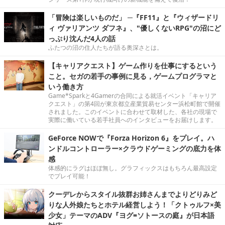
「冒険は楽しいものだ」 ─『FF11』と『ウィザードリ
ィ ヴァリアンツ ダフネ』、"優しくないRPG"の沼にど
っぷり沈んだ4人の話
ふたつの沼の住人たちが語る奥深さとは。
【キャリアクエスト】ゲーム作りを仕事にするという
こと。セガの若手の事例に見る，ゲームプログラマと
いう働き方
Game*Sparkと4Gamerの合同による就活イベント「キャリア
クエスト」の第4回が東京都立産業貿易センター浜松町館で開催
されました。このイベントに合わせて取材した、各社の現場で
実際に働いている若手社員へのインタビューをお届けします。
GeForce NOWで『Forza Horizon 6』をプレイ。ハ
ンドルコントローラー×クラウドゲーミングの底力を体
感
体感的にラグはほぼ無し。グラフィックスはもちろん最高設定
でプレイ可能！
クーデレからスタイル抜群お姉さんまでよりどりみど
りな人外娘たちとホテル経営しよう！「クトゥルフ×美
少女」テーマのADV『ヨグ=ソトースの庭』が日本語