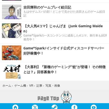
吉田輝和のゲームプレイ絵日記
もはやゲムスパの顔！どこかで見かけた吉田さんのゲーム絵日
記
【大人気4コマ】じゃんげま（Junk Gaming Maide
n）
Game*Sparkの一大コンテンツに成長した4コマ。単行本も好評
発売中！
Game*Spark/インサイド公式ディスコードサーバー
好評稼働中！
【大喜利】『新種のゲーミング“蚊”が登場！ その特徴
とは？』回答募集中！
写真・画像
ホーム
›
ゲーム機
›
VR
›
記事
›