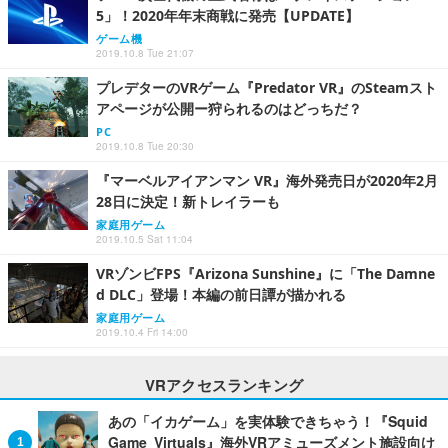
5」！2020年年末商戦に発売【UPDATE】
ゲーム機
2019.10.8 Tue 21:07
プレデターのVRゲーム『Predator VR』のSteamスト
アページが公開ー狩られるのはどっちだ？
PC
2019.10.8 Tue 20:30
『マーベルアイアンマン VR』海外発売日が2020年2月
28日に決定！新トレイラーも
家庭用ゲーム
2019.10.5 Sat 11:04
VRゾンビFPS『Arizona Sunshine』に「The Damne
d DLC」登場！本編の前日譚が描かれる
家庭用ゲーム
2019.10.4 Fri 14:00
VRアクセスランキング
あの「イカゲーム」を実体験できちゃう！『Squid
Game Virtuals』海外VRアミューズメント施設向け