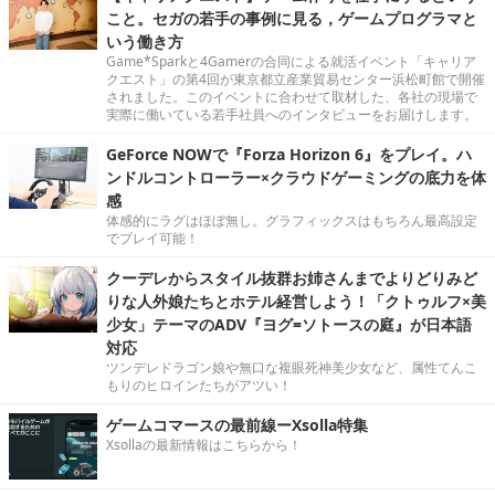
こと。セガの若手の事例に見る，ゲームプログラマと
いう働き方
Game*Sparkと4Gamerの合同による就活イベント「キャリア
クエスト」の第4回が東京都立産業貿易センター浜松町館で開催
されました。このイベントに合わせて取材した、各社の現場で
実際に働いている若手社員へのインタビューをお届けします。
GeForce NOWで『Forza Horizon 6』をプレイ。ハ
ンドルコントローラー×クラウドゲーミングの底力を体
感
体感的にラグはほぼ無し。グラフィックスはもちろん最高設定
でプレイ可能！
クーデレからスタイル抜群お姉さんまでよりどりみど
りな人外娘たちとホテル経営しよう！「クトゥルフ×美
少女」テーマのADV『ヨグ=ソトースの庭』が日本語
対応
ツンデレドラゴン娘や無口な複眼死神美少女など、属性てんこ
もりのヒロインたちがアツい！
ゲームコマースの最前線ーXsolla特集
Xsollaの最新情報はこちらから！