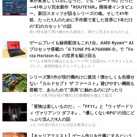
車が変形してロボになった、でも『ルート16』だった
―41年ぶり完全新作『ROUTE16R』開発者インタビュ
ー。新旧スタッフが語るシリーズの魂。そして41年
前、たった1人のために手作業で直した世界に1本だけ
の“幻のカセット”の話
長い時を経て受け継がれる過去と、新たに生まれるものとは。
ゲームプレイも録画配信もこれ1台。AMD Ryzen™ AI
プロセッサ搭載の「G TUNE P5-A7G60BK-D」で『Fo
rza Horizon 6』の世界を駆け回る
ゲーム＆制作の拠点となるノートPCで話題のレースタイトルを
プレイ。放熱性能もチェックしました！
シリーズ第1作が現行機向けに復活！懐かしくも色褪せ
ない『カルドセプト ザ ファースト』遊びやすい機能も
搭載で、あらためて“原典”に触れるのにぴったり
シリーズ第1作が現行機向けの新機能を備えて復活！
「冒険は楽しいものだ」 ─『FF11』と『ウィザードリ
ィ ヴァリアンツ ダフネ』、"優しくないRPG"の沼にど
っぷり沈んだ4人の話
ふたつの沼の住人たちが語る奥深さとは。
【キャリアクエスト】ゲーム作りを仕事にするという