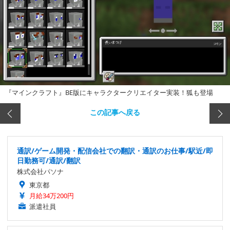
『マインクラフト』BE版にキャラクタークリエイター実装！狐も登場
この記事へ戻る
通訳/ゲーム開発・配信会社での翻訳・通訳のお仕事/駅近/即
日勤務可/通訳/翻訳
株式会社パソナ
東京都
月給34万200円
派遣社員