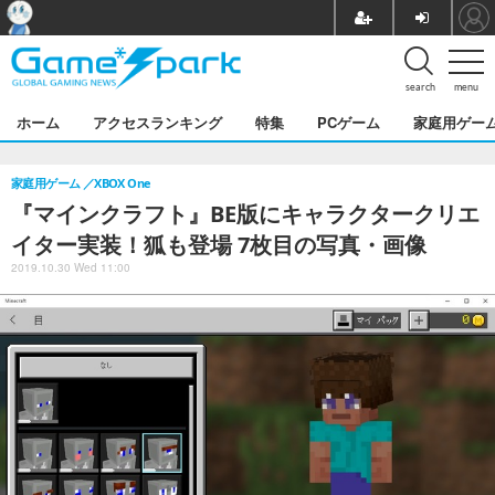
search
menu
ホーム
アクセスランキング
特集
PCゲーム
家庭用ゲー
家庭用ゲーム
XBOX One
『マインクラフト』BE版にキャラクタークリエ
イター実装！狐も登場 7枚目の写真・画像
2019.10.30 Wed 11:00