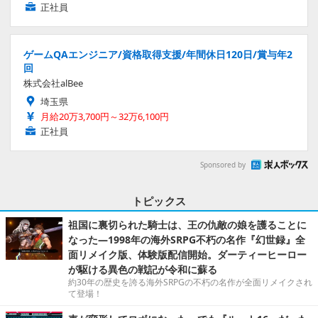
正社員
ゲームQAエンジニア/資格取得支援/年間休日120日/賞与年2
回
株式会社alBee
埼玉県
月給20万3,700円～32万6,100円
正社員
Sponsored by
トピックス
祖国に裏切られた騎士は、王の仇敵の娘を護ることに
なった―1998年の海外SRPG不朽の名作『幻世録』全
面リメイク版、体験版配信開始。ダーティーヒーロー
が駆ける異色の戦記が令和に蘇る
約30年の歴史を誇る海外SRPGの不朽の名作が全面リメイクされ
て登場！