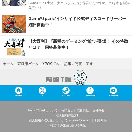
Game*Sparkの一大コンテンツに成長した4コマ。単行本も好評
発売中！
Game*Spark/インサイド公式ディスコードサーバー
好評稼働中！
【大喜利】『新種のゲーミング“蚊”が登場！ その特徴
とは？』回答募集中！
写真・画像
ホーム
›
家庭用ゲーム
›
XBOX One
›
記事
›
Home
X
STEAM
Facebook
YouTube
Game*Sparkについて
お問合せ
広告掲載
会社概要
個人情報保護方針
個人情報の取り扱いについて（Game*Spark）
利用規約
特定商取引法に基づく表記