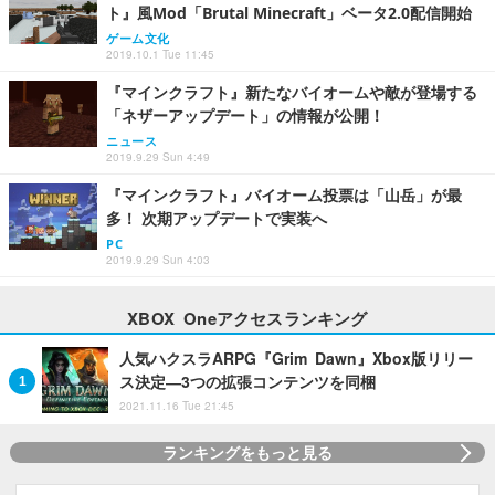
ト』風Mod「Brutal Minecraft」ベータ2.0配信開始
ゲーム文化
2019.10.1 Tue 11:45
『マインクラフト』新たなバイオームや敵が登場する
「ネザーアップデート」の情報が公開！
ニュース
2019.9.29 Sun 4:49
『マインクラフト』バイオーム投票は「山岳」が最
多！ 次期アップデートで実装へ
PC
2019.9.29 Sun 4:03
XBOX Oneアクセスランキング
人気ハクスラARPG『Grim Dawn』Xbox版リリー
ス決定―3つの拡張コンテンツを同梱
2021.11.16 Tue 21:45
ランキングをもっと見る