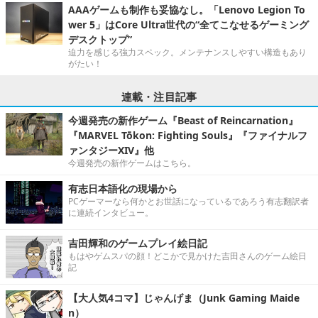
AAAゲームも制作も妥協なし。「Lenovo Legion To
wer 5」はCore Ultra世代の“全てこなせるゲーミング
デスクトップ”
迫力を感じる強力スペック。メンテナンスしやすい構造もあり
がたい！
連載・注目記事
今週発売の新作ゲーム『Beast of Reincarnation』
『MARVEL Tōkon: Fighting Souls』『ファイナルフ
ァンタジーXIV』他
今週発売の新作ゲームはこちら。
有志日本語化の現場から
PCゲーマーなら何かとお世話になっているであろう有志翻訳者
に連続インタビュー。
吉田輝和のゲームプレイ絵日記
もはやゲムスパの顔！どこかで見かけた吉田さんのゲーム絵日
記
【大人気4コマ】じゃんげま（Junk Gaming Maide
n）