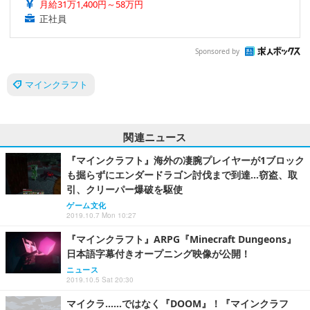
月給31万1,400円～58万円
正社員
Sponsored by
マインクラフト
関連ニュース
『マインクラフト』海外の凄腕プレイヤーが1ブロック
も掘らずにエンダードラゴン討伐まで到達…窃盗、取
引、クリーパー爆破を駆使
ゲーム文化
2019.10.7 Mon 10:27
『マインクラフト』ARPG『Minecraft Dungeons』
日本語字幕付きオープニング映像が公開！
ニュース
2019.10.5 Sat 20:30
マイクラ……ではなく『DOOM』！『マインクラフ