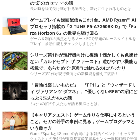
の“幻のカセット”の話
長い時を経て受け継がれる過去と、新たに生まれるものとは。
ゲームプレイも録画配信もこれ1台。AMD Ryzen™ AI
プロセッサ搭載の「G TUNE P5-A7G60BK-D」で『Fo
rza Horizon 6』の世界を駆け回る
ゲーム＆制作の拠点となるノートPCで話題のレースタイトルを
プレイ。放熱性能もチェックしました！
シリーズ第1作が現行機向けに復活！懐かしくも色褪せ
ない『カルドセプト ザ ファースト』遊びやすい機能も
搭載で、あらためて“原典”に触れるのにぴったり
シリーズ第1作が現行機向けの新機能を備えて復活！
「冒険は楽しいものだ」 ─『FF11』と『ウィザードリ
ィ ヴァリアンツ ダフネ』、"優しくないRPG"の沼にど
っぷり沈んだ4人の話
ふたつの沼の住人たちが語る奥深さとは。
【キャリアクエスト】ゲーム作りを仕事にするという
こと。セガの若手の事例に見る，ゲームプログラマと
いう働き方
Game*Sparkと4Gamerの合同による就活イベント「キャリア
クエスト」の第4回が東京都立産業貿易センター浜松町館で開催