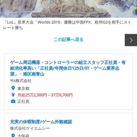
『LoL』世界大会「Worlds 2019」優勝は中国FPX、欧州G2を相手にスト
レート勝ち
この記事へ戻る
ゲーム周辺機器・コントローラーの組立スタッフ正社員・有
給消化率高い「正社員/年間休日125日/IT・ゲーム業界志
望」・港区南青山
Yts株式会社
東京都
月給25万2,300円～37万6,700円
正社員
充実の休暇制度/ゲーム外観確認
株式会社ケイエムシー
大阪府