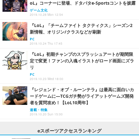
oL』コーナーに登場、ドタバタe-Sportsコントを披露
ゲーム文化
2019.10.28 Mon 12:54
『LoL』「チームファイト タクティクス」シーズン2
新情報、オリジン/クラスなどが刷新
PC
2019.10.24 Thu 17:45
『LoL』初期チャンプのスプラッシュアートが期間限
定で変更！ファンの入魂イラストがロード画面にズラ
リ
PC
2019.10.23 Wed 18:00
『レジェンド・オブ・ルーンテラ』は最高に面白いカ
ードゲームに―TCGガチ勢がライアットゲームズ開発
者を質問攻め！【LoL10周年】
連載・特集
2019.10.20 Sun 15:00
eスポーツアクセスランキング