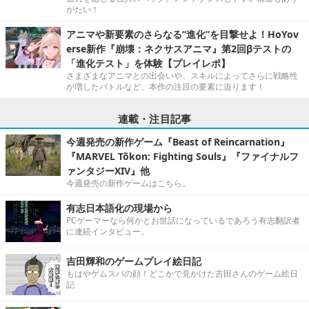
がたい！
アニマや新要素のさらなる“進化”を目撃せよ！HoYov
erse新作『崩壊：ネクサスアニマ』第2回βテストの
「進化テスト」を体験【プレイレポ】
さまざまなアニマとの出会いや、スキルによってさらに戦略性
が増したバトルなど、本作の注目の要素に迫ります！
連載・注目記事
今週発売の新作ゲーム『Beast of Reincarnation』
『MARVEL Tōkon: Fighting Souls』『ファイナルフ
ァンタジーXIV』他
今週発売の新作ゲームはこちら。
有志日本語化の現場から
PCゲーマーなら何かとお世話になっているであろう有志翻訳者
に連続インタビュー。
吉田輝和のゲームプレイ絵日記
もはやゲムスパの顔！どこかで見かけた吉田さんのゲーム絵日
記