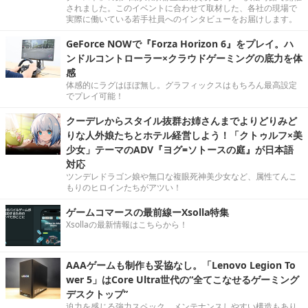
されました。このイベントに合わせて取材した、各社の現場で
実際に働いている若手社員へのインタビューをお届けします。
GeForce NOWで『Forza Horizon 6』をプレイ。ハ
ンドルコントローラー×クラウドゲーミングの底力を体
感
体感的にラグはほぼ無し。グラフィックスはもちろん最高設定
でプレイ可能！
クーデレからスタイル抜群お姉さんまでよりどりみど
りな人外娘たちとホテル経営しよう！「クトゥルフ×美
少女」テーマのADV『ヨグ=ソトースの庭』が日本語
対応
ツンデレドラゴン娘や無口な複眼死神美少女など、属性てんこ
もりのヒロインたちがアツい！
ゲームコマースの最前線ーXsolla特集
Xsollaの最新情報はこちらから！
AAAゲームも制作も妥協なし。「Lenovo Legion To
wer 5」はCore Ultra世代の“全てこなせるゲーミング
デスクトップ”
迫力を感じる強力スペック。メンテナンスしやすい構造もあり