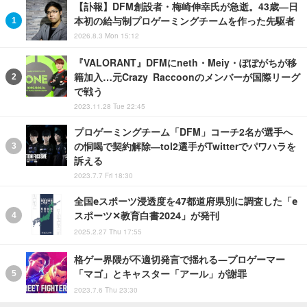
【訃報】DFM創設者・梅崎伸幸氏が急逝。43歳―日
本初の給与制プロゲーミングチームを作った先駆者
2026.8.3 Mon 15:12
『VALORANT』DFMにneth・Meiy・ぽぽがちが移
籍加入…元Crazy Raccoonのメンバーが国際リーグ
で戦う
2023.11.28 Tue 22:45
プロゲーミングチーム「DFM」コーチ2名が選手へ
の恫喝で契約解除―tol2選手がTwitterでパワハラを
訴える
2023.7.7 Fri 18:30
全国eスポーツ浸透度を47都道府県別に調査した「e
スポーツ✕教育白書2024」が発刊
2025.2.27 Thu 17:55
格ゲー界隈が不適切発言で揺れる―プロゲーマー
「マゴ」とキャスター「アール」が謝罪
2023.7.6 Thu 23:30