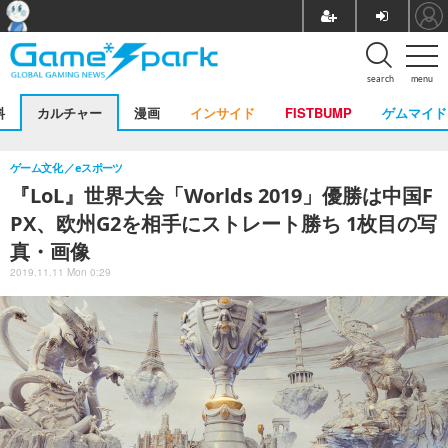
search
menu
料
カルチャー
漫画
インサイド
FISTBUMP
ゲムマイド
ゲーム文化
eスポーツ
『LoL』世界大会「Worlds 2019」優勝は中国F
PX、欧州G2を相手にストレート勝ち 1枚目の写
真・画像
2019.11.11 Mon 0:29