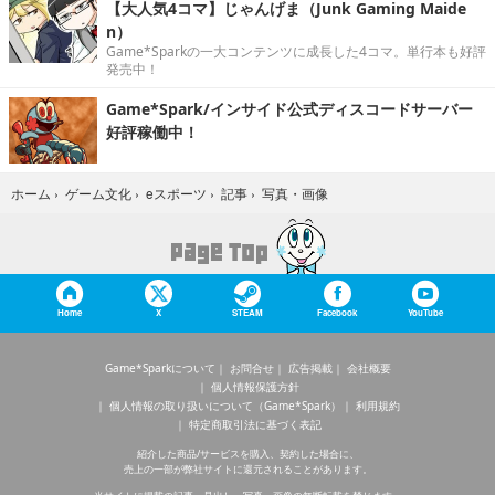
【大人気4コマ】じゃんげま（Junk Gaming Maide
n）
Game*Sparkの一大コンテンツに成長した4コマ。単行本も好評
発売中！
Game*Spark/インサイド公式ディスコードサーバー
好評稼働中！
写真・画像
ホーム
›
ゲーム文化
›
eスポーツ
›
記事
›
Home
X
STEAM
Facebook
YouTube
Game*Sparkについて
お問合せ
広告掲載
会社概要
個人情報保護方針
個人情報の取り扱いについて（Game*Spark）
利用規約
特定商取引法に基づく表記
紹介した商品/サービスを購入、契約した場合に、
売上の一部が弊社サイトに還元されることがあります。