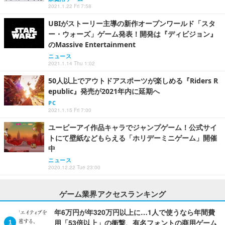
2021.1.22 Fri 7:58
UBIがストーリー主導の新作オープンワールド「スタ
ー・ウォーズ」ゲーム発表！開発は『ディビジョン』
のMassive Entertainment
ニュース
2021.1.14 Thu 1:02
50人以上でアウトドアスポーツが楽しめる『Riders R
epublic』発売が2021年内に延期へ
PC
2021.1.15 Fri 7:00
ユービーアイ作品キャラでジャンプゲーム！公式サイ
トにて壁紙などもらえる「ホリデーミニゲーム」開催
中
ニュース
2020.12.22 Tue 23:00
ゲーム業界アクセスランキング
年6万円が年320万円以上に…1人で使うなら年間費
用「53倍以上」の衝撃、有名フォントの商用ゲーム