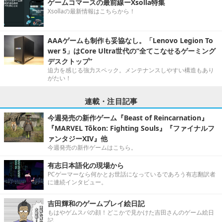
ゲームコマースの最前線ーXsolla特集
Xsollaの最新情報はこちらから！
AAAゲームも制作も妥協なし。「Lenovo Legion To
wer 5」はCore Ultra世代の“全てこなせるゲーミング
デスクトップ”
迫力を感じる強力スペック。メンテナンスしやすい構造もあり
がたい！
連載・注目記事
今週発売の新作ゲーム『Beast of Reincarnation』
『MARVEL Tōkon: Fighting Souls』『ファイナルフ
ァンタジーXIV』他
今週発売の新作ゲームはこちら。
有志日本語化の現場から
PCゲーマーなら何かとお世話になっているであろう有志翻訳者
に連続インタビュー。
吉田輝和のゲームプレイ絵日記
もはやゲムスパの顔！どこかで見かけた吉田さんのゲーム絵日
記