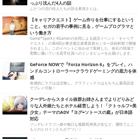
っぷり沈んだ4人の話
ふたつの沼の住人たちが語る奥深さとは。
【キャリアクエスト】ゲーム作りを仕事にするという
こと。セガの若手の事例に見る，ゲームプログラマと
いう働き方
Game*Sparkと4Gamerの合同による就活イベント「キャリア
クエスト」の第4回が東京都立産業貿易センター浜松町館で開催
されました。このイベントに合わせて取材した、各社の現場で
実際に働いている若手社員へのインタビューをお届けします。
GeForce NOWで『Forza Horizon 6』をプレイ。ハ
ンドルコントローラー×クラウドゲーミングの底力を体
感
体感的にラグはほぼ無し。グラフィックスはもちろん最高設定
でプレイ可能！
クーデレからスタイル抜群お姉さんまでよりどりみど
りな人外娘たちとホテル経営しよう！「クトゥルフ×美
少女」テーマのADV『ヨグ=ソトースの庭』が日本語
対応
ツンデレドラゴン娘や無口な複眼死神美少女など、属性てんこ
もりのヒロインたちがアツい！