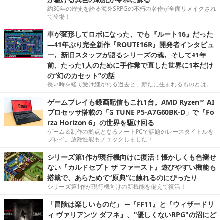
約30年の歴史を誇る海外SRPGの不朽の名作が全面リメイクされ
て登場！
車が変形してロボになった、でも『ルート16』だった
―41年ぶり完全新作『ROUTE16R』開発者インタビュ
ー。新旧スタッフが語るシリーズの魂。そして41年
前、たった1人のために手作業で直した世界に1本だけ
の“幻のカセット”の話
長い時を経て受け継がれる過去と、新たに生まれるものとは。
ゲームプレイも録画配信もこれ1台。AMD Ryzen™ AI
プロセッサ搭載の「G TUNE P5-A7G60BK-D」で『Fo
rza Horizon 6』の世界を駆け回る
ゲーム＆制作の拠点となるノートPCで話題のレースタイトルを
プレイ。放熱性能もチェックしました！
シリーズ第1作が現行機向けに復活！懐かしくも色褪せ
ない『カルドセプト ザ ファースト』遊びやすい機能も
搭載で、あらためて“原典”に触れるのにぴったり
シリーズ第1作が現行機向けの新機能を備えて復活！
「冒険は楽しいものだ」 ─『FF11』と『ウィザードリ
ィ ヴァリアンツ ダフネ』、"優しくないRPG"の沼にど