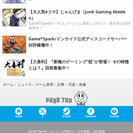
【大人気4コマ】じゃんげま（Junk Gaming Maide
n）
Game*Sparkの一大コンテンツに成長した4コマ。単行本も好評
発売中！
Game*Spark/インサイド公式ディスコードサーバー
好評稼働中！
【大喜利】『新種のゲーミング“蚊”が登場！ その特徴
とは？』回答募集中！
写真・画像
ホーム
›
ニュース
›
ゲーム業界
›
記事
›
Home
X
STEAM
Facebook
YouTube
Game*Sparkについて
お問合せ
広告掲載
会社概要