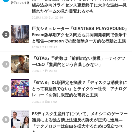
組み込み向けライセンス更新終了に大きな波紋―見
慣れたゲームの見た目変わるかも
2025.11.30 Sun 22:49
巨女シミュレーター『GIANTESS PLAYGROUND』
Steam版早期アクセス間近も共同開発者間で係争中
と報告―patreonでの配信除き一方的な行動と主張
2026.8.7 Fri 22:42
『GTA6』予約数は「前例のない規模」―テイクツ
ーCEO「驚異的という言葉しかない」
2026.8.7 Fri 23:45
『GTA 6』DL版限定を擁護？「ディスクは消費者に
とって有意義でない」とテイクツー社長―アナログ
レコードを例に限定的な需要と主張
2026.8.8 Sat 1:02
PSディスク生産終了について、メキシコのゲーマー
議員による独占禁止法違反の訴えが正式に進展―
「テクノロジーは自由を拡大するために役立つべ