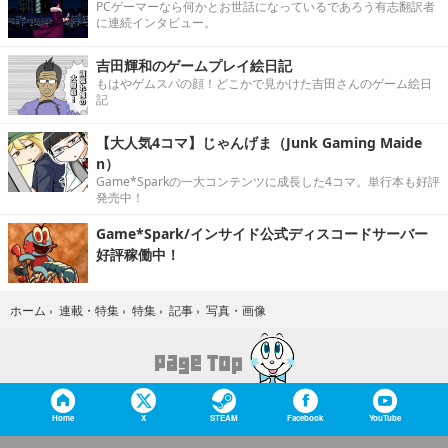
PCゲーマーなら何かとお世話になっているであろう有志翻訳者
に連続インタビュー。
吉田輝和のゲームプレイ絵日記
もはやゲムスパの顔！どこかで見かけた吉田さんのゲーム絵日
記
【大人気4コマ】じゃんげま（Junk Gaming Maide
n）
Game*Sparkの一大コンテンツに成長した4コマ。単行本も好評
発売中！
Game*Spark/インサイド公式ディスコードサーバー
好評稼働中！
写真・画像
ホーム
›
連載・特集
›
特集
›
記事
›
Home
X
STEAM
Facebook
YouTube