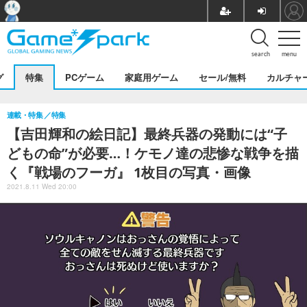
search
menu
グ
特集
PCゲーム
家庭用ゲーム
セール/無料
カルチャ
連載・特集
特集
【吉田輝和の絵日記】最終兵器の発動には“子
どもの命”が必要…！ケモノ達の悲惨な戦争を描
く『戦場のフーガ』 1枚目の写真・画像
2021.8.11 Wed 20:00