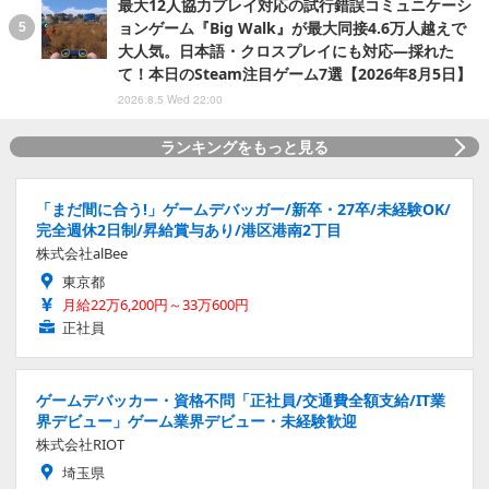
最大12人協力プレイ対応の試行錯誤コミュニケーシ
ョンゲーム『Big Walk』が最大同接4.6万人越えで
大人気。日本語・クロスプレイにも対応―採れた
て！本日のSteam注目ゲーム7選【2026年8月5日】
2026.8.5 Wed 22:00
ランキングをもっと見る
「まだ間に合う!」ゲームデバッガー/新卒・27卒/未経験OK/
完全週休2日制/昇給賞与あり/港区港南2丁目
株式会社alBee
東京都
月給22万6,200円～33万600円
正社員
ゲームデバッカー・資格不問「正社員/交通費全額支給/IT業
界デビュー」ゲーム業界デビュー・未経験歓迎
株式会社RIOT
埼玉県