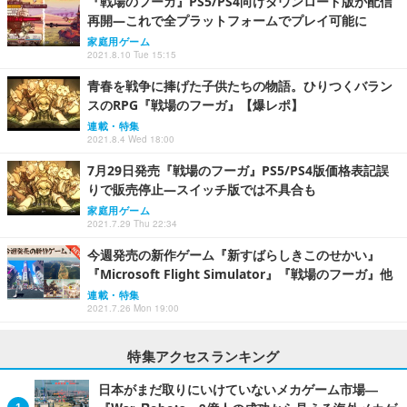
『戦場のフーガ』PS5/PS4向けダウンロード版が配信
再開―これで全プラットフォームでプレイ可能に
家庭用ゲーム
2021.8.10 Tue 15:15
青春を戦争に捧げた子供たちの物語。ひりつくバラン
スのRPG『戦場のフーガ』【爆レポ】
連載・特集
2021.8.4 Wed 18:00
7月29日発売『戦場のフーガ』PS5/PS4版価格表記誤
りで販売停止―スイッチ版では不具合も
家庭用ゲーム
2021.7.29 Thu 22:34
今週発売の新作ゲーム『新すばらしきこのせかい』
『Microsoft Flight Simulator』『戦場のフーガ』他
連載・特集
2021.7.26 Mon 19:00
特集アクセスランキング
日本がまだ取りにいけていないメカゲーム市場―