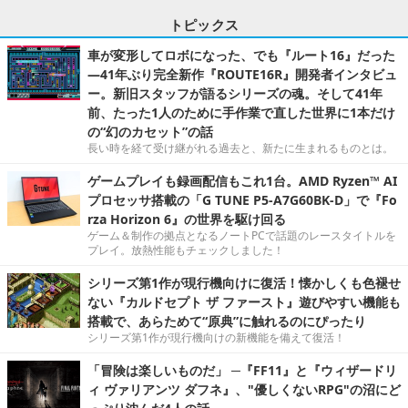
トピックス
車が変形してロボになった、でも『ルート16』だった
―41年ぶり完全新作『ROUTE16R』開発者インタビュ
ー。新旧スタッフが語るシリーズの魂。そして41年
前、たった1人のために手作業で直した世界に1本だけ
の“幻のカセット”の話
長い時を経て受け継がれる過去と、新たに生まれるものとは。
ゲームプレイも録画配信もこれ1台。AMD Ryzen™ AI
プロセッサ搭載の「G TUNE P5-A7G60BK-D」で『Fo
rza Horizon 6』の世界を駆け回る
ゲーム＆制作の拠点となるノートPCで話題のレースタイトルを
プレイ。放熱性能もチェックしました！
シリーズ第1作が現行機向けに復活！懐かしくも色褪せ
ない『カルドセプト ザ ファースト』遊びやすい機能も
搭載で、あらためて“原典”に触れるのにぴったり
シリーズ第1作が現行機向けの新機能を備えて復活！
「冒険は楽しいものだ」 ─『FF11』と『ウィザードリ
ィ ヴァリアンツ ダフネ』、"優しくないRPG"の沼にど