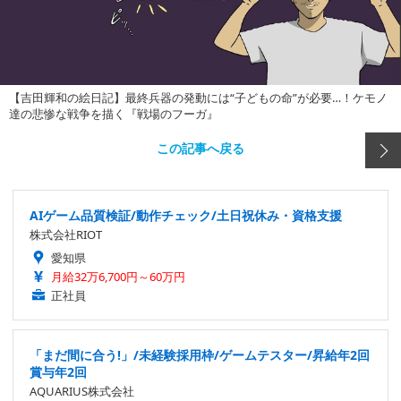
【吉田輝和の絵日記】最終兵器の発動には“子どもの命”が必要…！ケモノ
達の悲惨な戦争を描く『戦場のフーガ』
この記事へ戻る
AIゲーム品質検証/動作チェック/土日祝休み・資格支援
株式会社RIOT
愛知県
月給32万6,700円～60万円
正社員
「まだ間に合う!」/未経験採用枠/ゲームテスター/昇給年2回
賞与年2回
AQUARIUS株式会社