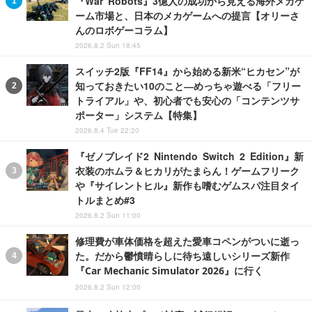
『War Robots』3億人の成功から見える海外メカゲ
ーム市場と、日本のメカゲームへの提言【オリーさ
んのロボゲーコラム】
2026.8.2 Sun 18:45
スイッチ2版『FF14』から始める新米“ヒカセン”が
知っておきたい10のこと―めっちゃ遊べる「フリー
トライアル」や、初心者でも安心の「コンテンツサ
ポーター」システム【特集】
2026.8.4 Tue 22:20
『ゼノブレイド2 Nintendo Switch 2 Edition』新
衣装のホムラ＆ヒカリがたまらん！ゲームフリーク
や『サイレントヒル』新作も嗜むゲムスパ注目タイ
トルまとめ#3
2026.8.2 Sun 11:00
修理費が車体価格を超えた愛車コペンがついに逝っ
た。だから鬱憤晴らしに待ち遠しいシリーズ新作
『Car Mechanic Simulator 2026』に行く
2026.8.2 Sun 12:00