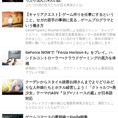
っぷり沈んだ4人の話
ふたつの沼の住人たちが語る奥深さとは。
【キャリアクエスト】ゲーム作りを仕事にするという
こと。セガの若手の事例に見る，ゲームプログラマと
いう働き方
Game*Sparkと4Gamerの合同による就活イベント「キャリア
クエスト」の第4回が東京都立産業貿易センター浜松町館で開催
されました。このイベントに合わせて取材した、各社の現場で
実際に働いている若手社員へのインタビューをお届けします。
GeForce NOWで『Forza Horizon 6』をプレイ。ハ
ンドルコントローラー×クラウドゲーミングの底力を体
感
体感的にラグはほぼ無し。グラフィックスはもちろん最高設定
でプレイ可能！
クーデレからスタイル抜群お姉さんまでよりどりみど
りな人外娘たちとホテル経営しよう！「クトゥルフ×美
少女」テーマのADV『ヨグ=ソトースの庭』が日本語
対応
ツンデレドラゴン娘や無口な複眼死神美少女など、属性てんこ
もりのヒロインたちがアツい！
ゲームコマースの最前線ーXsolla特集