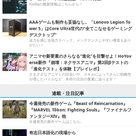
Xsollaの最新情報はこちらから！
AAAゲームも制作も妥協なし。「Lenovo Legion To
wer 5」はCore Ultra世代の“全てこなせるゲーミング
デスクトップ”
迫力を感じる強力スペック。メンテナンスしやすい構造もあり
がたい！
アニマや新要素のさらなる“進化”を目撃せよ！HoYov
erse新作『崩壊：ネクサスアニマ』第2回βテストの
「進化テスト」を体験【プレイレポ】
さまざまなアニマとの出会いや、スキルによってさらに戦略性
が増したバトルなど、本作の注目の要素に迫ります！
連載・注目記事
今週発売の新作ゲーム『Beast of Reincarnation』
『MARVEL Tōkon: Fighting Souls』『ファイナルフ
ァンタジーXIV』他
今週発売の新作ゲームはこちら。
有志日本語化の現場から