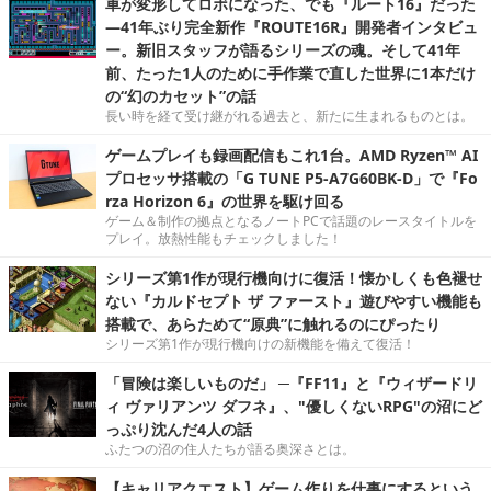
車が変形してロボになった、でも『ルート16』だった
―41年ぶり完全新作『ROUTE16R』開発者インタビュ
ー。新旧スタッフが語るシリーズの魂。そして41年
前、たった1人のために手作業で直した世界に1本だけ
の“幻のカセット”の話
長い時を経て受け継がれる過去と、新たに生まれるものとは。
ゲームプレイも録画配信もこれ1台。AMD Ryzen™ AI
プロセッサ搭載の「G TUNE P5-A7G60BK-D」で『Fo
rza Horizon 6』の世界を駆け回る
ゲーム＆制作の拠点となるノートPCで話題のレースタイトルを
プレイ。放熱性能もチェックしました！
シリーズ第1作が現行機向けに復活！懐かしくも色褪せ
ない『カルドセプト ザ ファースト』遊びやすい機能も
搭載で、あらためて“原典”に触れるのにぴったり
シリーズ第1作が現行機向けの新機能を備えて復活！
「冒険は楽しいものだ」 ─『FF11』と『ウィザードリ
ィ ヴァリアンツ ダフネ』、"優しくないRPG"の沼にど
っぷり沈んだ4人の話
ふたつの沼の住人たちが語る奥深さとは。
【キャリアクエスト】ゲーム作りを仕事にするという