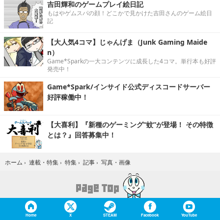
吉田輝和のゲームプレイ絵日記
もはやゲムスパの顔！どこかで見かけた吉田さんのゲーム絵日
記
【大人気4コマ】じゃんげま（Junk Gaming Maide
n）
Game*Sparkの一大コンテンツに成長した4コマ。単行本も好評
発売中！
Game*Spark/インサイド公式ディスコードサーバー
好評稼働中！
【大喜利】『新種のゲーミング“蚊”が登場！ その特徴
とは？』回答募集中！
写真・画像
ホーム
›
連載・特集
›
特集
›
記事
›
Home
X
STEAM
Facebook
YouTube