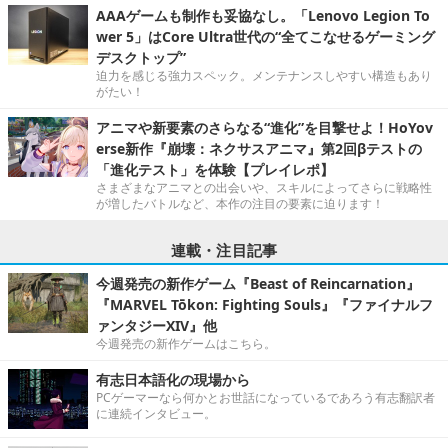
AAAゲームも制作も妥協なし。「Lenovo Legion To
wer 5」はCore Ultra世代の“全てこなせるゲーミング
デスクトップ”
迫力を感じる強力スペック。メンテナンスしやすい構造もあり
がたい！
アニマや新要素のさらなる“進化”を目撃せよ！HoYov
erse新作『崩壊：ネクサスアニマ』第2回βテストの
「進化テスト」を体験【プレイレポ】
さまざまなアニマとの出会いや、スキルによってさらに戦略性
が増したバトルなど、本作の注目の要素に迫ります！
連載・注目記事
今週発売の新作ゲーム『Beast of Reincarnation』
『MARVEL Tōkon: Fighting Souls』『ファイナルフ
ァンタジーXIV』他
今週発売の新作ゲームはこちら。
有志日本語化の現場から
PCゲーマーなら何かとお世話になっているであろう有志翻訳者
に連続インタビュー。