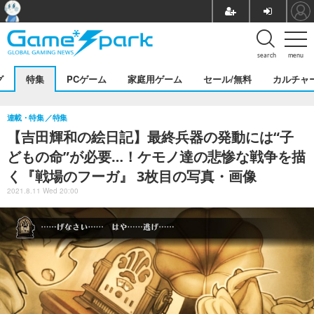
search
menu
グ
特集
PCゲーム
家庭用ゲーム
セール/無料
カルチャ
連載・特集
特集
【吉田輝和の絵日記】最終兵器の発動には“子
どもの命”が必要…！ケモノ達の悲惨な戦争を描
く『戦場のフーガ』 3枚目の写真・画像
2021.8.11 Wed 20:00