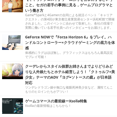
こと。セガの若手の事例に見る，ゲームプログラマと
いう働き方
Game*Sparkと4Gamerの合同による就活イベント「キャリア
クエスト」の第4回が東京都立産業貿易センター浜松町館で開催
されました。このイベントに合わせて取材した、各社の現場で
実際に働いている若手社員へのインタビューをお届けします。
GeForce NOWで『Forza Horizon 6』をプレイ。ハ
ンドルコントローラー×クラウドゲーミングの底力を体
感
体感的にラグはほぼ無し。グラフィックスはもちろん最高設定
でプレイ可能！
クーデレからスタイル抜群お姉さんまでよりどりみど
りな人外娘たちとホテル経営しよう！「クトゥルフ×美
少女」テーマのADV『ヨグ=ソトースの庭』が日本語
対応
ツンデレドラゴン娘や無口な複眼死神美少女など、属性てんこ
もりのヒロインたちがアツい！
ゲームコマースの最前線ーXsolla特集
Xsollaの最新情報はこちらから！