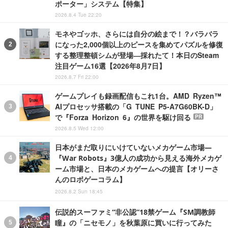
ポーター」システム【特集】
2026.8.4 Tue 22:20
モネやゴッホ、さらには自分の絵まで！？バラバラ
になった2,000個以上のピースを集めてパズルを修復
する整理整頓シムが登場―採れたて！本日のSteam
注目ゲーム16選【2026年8月7日】
2026.8.7 Fri 22:00
ゲームプレイも録画配信もこれ1台。AMD Ryzen™
AIプロセッサ搭載の「G TUNE P5-A7G60BK-D」
で『Forza Horizon 6』の世界を駆け回る
PR
2026.8.5 Wed 12:00
日本がまだ取りにいけていないメカゲーム市場―
『War Robots』3億人の成功から見える海外メカゲ
ーム市場と、日本のメカゲームへの提言【オリーさ
んのロボゲーコラム】
2026.8.2 Sun 18:45
伝説的スーファミ“非公認”18禁ゲーム『SM調教師
瞳』の「ニセモノ」を秋葉原に買いに行ってみた