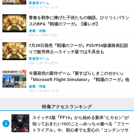
家庭用ゲーム
2021.8.10 Tue 15:15
青春を戦争に捧げた子供たちの物語。ひりつくバラン
スのRPG『戦場のフーガ』【爆レポ】
連載・特集
2021.8.4 Wed 18:00
7月29日発売『戦場のフーガ』PS5/PS4版価格表記誤
りで販売停止―スイッチ版では不具合も
家庭用ゲーム
2021.7.29 Thu 22:34
今週発売の新作ゲーム『新すばらしきこのせかい』
『Microsoft Flight Simulator』『戦場のフーガ』他
連載・特集
2021.7.26 Mon 19:00
特集アクセスランキング
スイッチ2版『FF14』から始める新米“ヒカセン”が
知っておきたい10のこと―めっちゃ遊べる「フリー
トライアル」や、初心者でも安心の「コンテンツサ