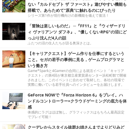
ない『カルドセプト ザ ファースト』遊びやすい機能も
搭載で、あらためて“原典”に触れるのにぴったり
シリーズ第1作が現行機向けの新機能を備えて復活！
「冒険は楽しいものだ」 ─『FF11』と『ウィザードリ
ィ ヴァリアンツ ダフネ』、"優しくないRPG"の沼にど
っぷり沈んだ4人の話
ふたつの沼の住人たちが語る奥深さとは。
【キャリアクエスト】ゲーム作りを仕事にするという
こと。セガの若手の事例に見る，ゲームプログラマと
いう働き方
Game*Sparkと4Gamerの合同による就活イベント「キャリア
クエスト」の第4回が東京都立産業貿易センター浜松町館で開催
されました。このイベントに合わせて取材した、各社の現場で
実際に働いている若手社員へのインタビューをお届けします。
GeForce NOWで『Forza Horizon 6』をプレイ。ハ
ンドルコントローラー×クラウドゲーミングの底力を体
感
体感的にラグはほぼ無し。グラフィックスはもちろん最高設定
でプレイ可能！
クーデレからスタイル抜群お姉さんまでよりどりみど