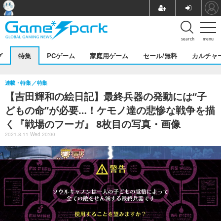
search
menu
グ
特集
PCゲーム
家庭用ゲーム
セール/無料
カルチャ
連載・特集
特集
【吉田輝和の絵日記】最終兵器の発動には“子
どもの命”が必要…！ケモノ達の悲惨な戦争を描
く『戦場のフーガ』 8枚目の写真・画像
2021.8.11 Wed 20:00