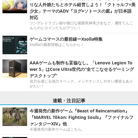
りな人外娘たちとホテル経営しよう！「クトゥルフ×美
少女」テーマのADV『ヨグ=ソトースの庭』が日本語
対応
ツンデレドラゴン娘や無口な複眼死神美少女など、属性てんこ
もりのヒロインたちがアツい！
ゲームコマースの最前線ーXsolla特集
Xsollaの最新情報はこちらから！
AAAゲームも制作も妥協なし。「Lenovo Legion To
wer 5」はCore Ultra世代の“全てこなせるゲーミング
デスクトップ”
迫力を感じる強力スペック。メンテナンスしやすい構造もあり
がたい！
連載・注目記事
今週発売の新作ゲーム『Beast of Reincarnation』
『MARVEL Tōkon: Fighting Souls』『ファイナルフ
ァンタジーXIV』他
今週発売の新作ゲームはこちら。