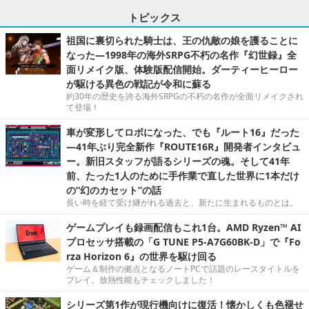
トピックス
祖国に裏切られた騎士は、王の仇敵の娘を護ることに
なった―1998年の海外SRPG不朽の名作『幻世録』全
面リメイク版、体験版配信開始。ダーティーヒーロー
が駆ける異色の戦記が令和に蘇る
約30年の歴史を誇る海外SRPGの不朽の名作が全面リメイクされ
て登場！
車が変形してロボになった、でも『ルート16』だった
―41年ぶり完全新作『ROUTE16R』開発者インタビュ
ー。新旧スタッフが語るシリーズの魂。そして41年
前、たった1人のために手作業で直した世界に1本だけ
の“幻のカセット”の話
長い時を経て受け継がれる過去と、新たに生まれるものとは。
ゲームプレイも録画配信もこれ1台。AMD Ryzen™ AI
プロセッサ搭載の「G TUNE P5-A7G60BK-D」で『Fo
rza Horizon 6』の世界を駆け回る
ゲーム＆制作の拠点となるノートPCで話題のレースタイトルを
プレイ。放熱性能もチェックしました！
シリーズ第1作が現行機向けに復活！懐かしくも色褪せ