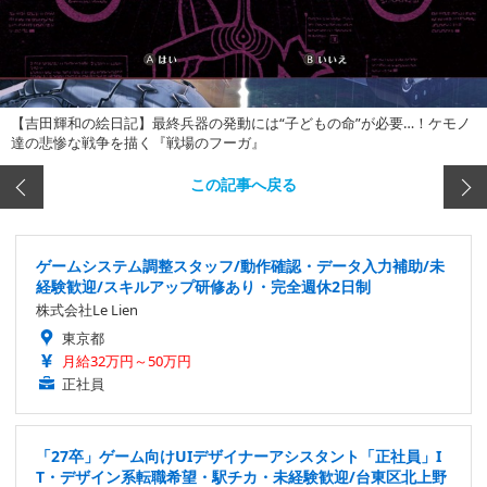
【吉田輝和の絵日記】最終兵器の発動には“子どもの命”が必要…！ケモノ
達の悲惨な戦争を描く『戦場のフーガ』
この記事へ戻る
ゲームシステム調整スタッフ/動作確認・データ入力補助/未
経験歓迎/スキルアップ研修あり・完全週休2日制
株式会社Le Lien
東京都
月給32万円～50万円
正社員
「27卒」ゲーム向けUIデザイナーアシスタント「正社員」I
T・デザイン系転職希望・駅チカ・未経験歓迎/台東区北上野