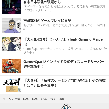
有志日本語化の現場から
PCゲーマーなら何かとお世話になっているであろう有志翻訳者
に連続インタビュー。
吉田輝和のゲームプレイ絵日記
もはやゲムスパの顔！どこかで見かけた吉田さんのゲーム絵日
記
【大人気4コマ】じゃんげま（Junk Gaming Maide
n）
Game*Sparkの一大コンテンツに成長した4コマ。単行本も好評
発売中！
Game*Spark/インサイド公式ディスコードサーバー
好評稼働中！
【大喜利】『新種のゲーミング“蚊”が登場！ その特徴
とは？』回答募集中！
写真・画像
ホーム
›
連載・特集
›
特集
›
記事
›