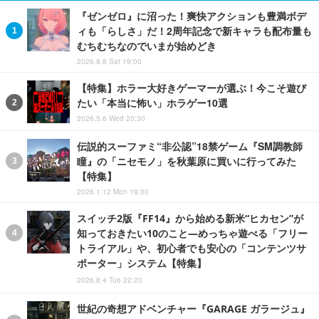
『ゼンゼロ』に沼った！爽快アクションも豊満ボデ
ィも「らしさ」だ！2周年記念で新キャラも配布量も
むちむちなのでいまが始めどき
2026.8.8 Sat 19:00
【特集】ホラー大好きゲーマーが選ぶ！今こそ遊び
たい「本当に怖い」ホラゲー10選
2026.5.6 Wed 20:30
伝説的スーファミ“非公認”18禁ゲーム『SM調教師
瞳』の「ニセモノ」を秋葉原に買いに行ってみた
【特集】
2026.1.12 Mon 19:00
スイッチ2版『FF14』から始める新米“ヒカセン”が
知っておきたい10のこと―めっちゃ遊べる「フリー
トライアル」や、初心者でも安心の「コンテンツサ
ポーター」システム【特集】
2026.8.4 Tue 22:20
世紀の奇想アドベンチャー『GARAGE ガラージュ』