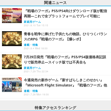
関連ニュース
『戦場のフーガ』PS5/PS4向けダウンロード版が配信
再開―これで全プラットフォームでプレイ可能に
家庭用ゲーム
2021.8.10 Tue 15:15
青春を戦争に捧げた子供たちの物語。ひりつくバラン
スのRPG『戦場のフーガ』【爆レポ】
連載・特集
2021.8.4 Wed 18:00
7月29日発売『戦場のフーガ』PS5/PS4版価格表記誤
りで販売停止―スイッチ版では不具合も
家庭用ゲーム
2021.7.29 Thu 22:34
今週発売の新作ゲーム『新すばらしきこのせかい』
『Microsoft Flight Simulator』『戦場のフーガ』他
連載・特集
2021.7.26 Mon 19:00
特集アクセスランキング