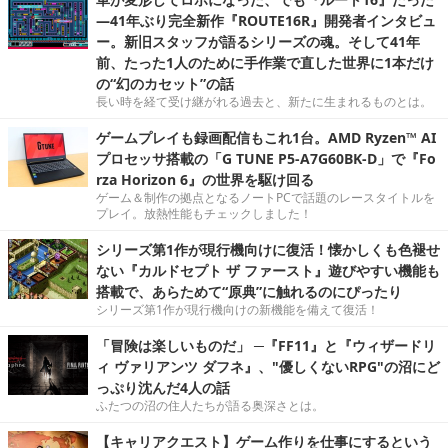
―41年ぶり完全新作『ROUTE16R』開発者インタビュ
ー。新旧スタッフが語るシリーズの魂。そして41年
前、たった1人のために手作業で直した世界に1本だけ
の“幻のカセット”の話
長い時を経て受け継がれる過去と、新たに生まれるものとは。
ゲームプレイも録画配信もこれ1台。AMD Ryzen™ AI
プロセッサ搭載の「G TUNE P5-A7G60BK-D」で『Fo
rza Horizon 6』の世界を駆け回る
ゲーム＆制作の拠点となるノートPCで話題のレースタイトルを
プレイ。放熱性能もチェックしました！
シリーズ第1作が現行機向けに復活！懐かしくも色褪せ
ない『カルドセプト ザ ファースト』遊びやすい機能も
搭載で、あらためて“原典”に触れるのにぴったり
シリーズ第1作が現行機向けの新機能を備えて復活！
「冒険は楽しいものだ」 ─『FF11』と『ウィザードリ
ィ ヴァリアンツ ダフネ』、"優しくないRPG"の沼にど
っぷり沈んだ4人の話
ふたつの沼の住人たちが語る奥深さとは。
【キャリアクエスト】ゲーム作りを仕事にするという