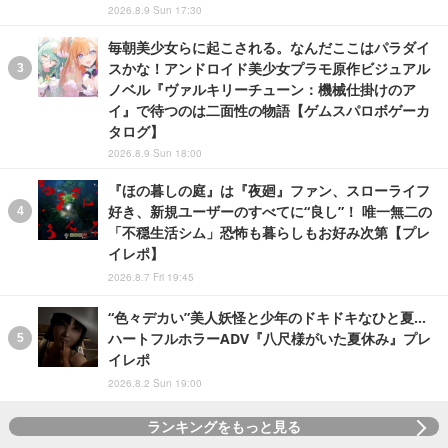
2026.8.9 Sun 17:30
毎朝美少女らに起こされる。なんだここはパラダイ
スかな！アンドロイド美少女プラモ原作ビジュアル
ノベル『ヴァルキリーチューン：機械仕掛けのア
イ』で待つのは二面性の物語【ゲムスパロボゲーカ
タログ】
2026.8.9 Sun 18:00
『ほの暮しの庭』は『夜廻』ファン、スローライフ
好き、新規ユーザーのすべてに“良し”！ 唯一無二の
「不穏生活シム」恐怖も暮らしもお好み次第【プレ
イレポ】
2026.8.7 Fri 19:45
“色々デカい”美人妖怪と少年のドキドキなひと夏…
ハートフルホラーADV『八尺様がいた夏休み』プレ
イレポ
2026.8.2 Sun 19:00
ランキングをもっと見る