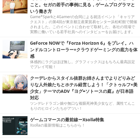
こと。セガの若手の事例に見る，ゲームプログラマと
いう働き方
Game*Sparkと4Gamerの合同による就活イベント「キャリア
クエスト」の第4回が東京都立産業貿易センター浜松町館で開催
されました。このイベントに合わせて取材した、各社の現場で
実際に働いている若手社員へのインタビューをお届けします。
GeForce NOWで『Forza Horizon 6』をプレイ。ハ
ンドルコントローラー×クラウドゲーミングの底力を体
感
体感的にラグはほぼ無し。グラフィックスはもちろん最高設定
でプレイ可能！
クーデレからスタイル抜群お姉さんまでよりどりみど
りな人外娘たちとホテル経営しよう！「クトゥルフ×美
少女」テーマのADV『ヨグ=ソトースの庭』が日本語
対応
ツンデレドラゴン娘や無口な複眼死神美少女など、属性てんこ
もりのヒロインたちがアツい！
ゲームコマースの最前線ーXsolla特集
Xsollaの最新情報はこちらから！