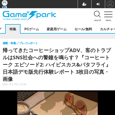
search
menu
グ
特集
PCゲーム
家庭用ゲーム
セール/無料
カルチャ
連載・特集
プレイレポート
帰ってきたコーヒーショップADV、客のトラブ
ルはSNS社会への警鐘を鳴らす？『コーヒート
ーク エピソード2: ハイビスカス&バタフライ』
日本語デモ版先行体験レポート 3枚目の写真・
画像
2021.9.2 Thu 12:30