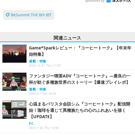
Sponsored by
BitSummit THE 8th BIT
関連ニュース
Game*Sparkレビュー：『コーヒートーク』【年末年
始特集】
連載・特集
2020.12.31 Thu 11:00
ファンタジー喫茶ADV『コーヒートーク』―最良の一
杯が紡ぐ多種族世界のストーリー【爆速プレイレポ】
連載・特集
2020.2.1 Sat 18:00
心温まるバリスタ会話シム『コーヒートーク』配信開
始！珈琲を通じて異種族たちの心のふれあいを描く
【UPDATE】
PC
2020.1.30 Thu 10:39