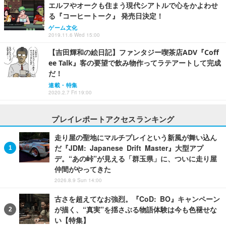
エルフやオークも住まう現代シアトルで心をかよわせ
る『コーヒートーク』 発売日決定！
ゲーム文化
2019.11.6 Wed 15:00
【吉田輝和の絵日記】ファンタジー喫茶店ADV『Coff
ee Talk』客の要望で飲み物作ってラテアートして完成
だ！
連載・特集
2020.2.7 Fri 19:00
プレイレポートアクセスランキング
走り屋の聖地にマルチプレイという新風が舞い込ん
だ『JDM: Japanese Drift Master』大型アプ
デ。“あの峠”が見える「群玉県」に、ついに走り屋
仲間がやってきた
2026.8.9 Sun 14:00
古さを超えてなお強烈。『CoD: BO』キャンペーン
が描く、“真実”を揺さぶる物語体験は今も色褪せな
い【特集】