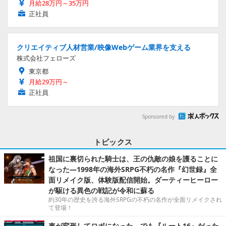
月給28万円～35万円
正社員
クリエイティブ人材営業/映像Webゲーム業界を支える
株式会社フェローズ
東京都
月給29万円～
正社員
Sponsored by
トピックス
祖国に裏切られた騎士は、王の仇敵の娘を護ることに
なった―1998年の海外SRPG不朽の名作『幻世録』全
面リメイク版、体験版配信開始。ダーティーヒーロー
が駆ける異色の戦記が令和に蘇る
約30年の歴史を誇る海外SRPGの不朽の名作が全面リメイクされ
て登場！
車が変形してロボになった、でも『ルート16』だった