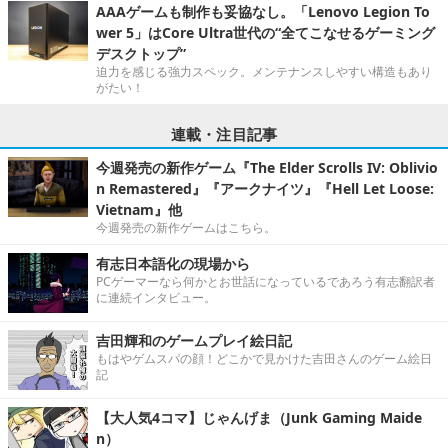
AAAゲームも制作も妥協なし。「Lenovo Legion To
wer 5」はCore Ultra世代の“全てこなせるゲーミング
デスクトップ”
迫力を感じる強力スペック。メンテナンスしやすい構造もあり
がたい！
連載・注目記事
今週発売の新作ゲーム『The Elder Scrolls IV: Oblivio
n Remastered』『アークナイツ』『Hell Let Loose:
Vietnam』他
今週発売の新作ゲームはこちら。
有志日本語化の現場から
PCゲーマーなら何かとお世話になっているであろう有志翻訳者
に連続インタビュー。
吉田輝和のゲームプレイ絵日記
もはやゲムスパの顔！どこかで見かけた吉田さんのゲーム絵日
記
【大人気4コマ】じゃんげま（Junk Gaming Maide
n）