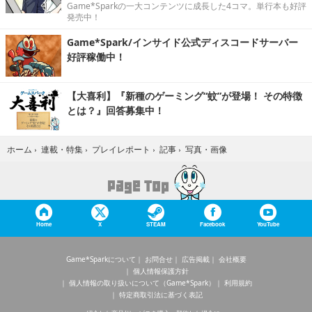
Game*Sparkの一大コンテンツに成長した4コマ。単行本も好評
発売中！
Game*Spark/インサイド公式ディスコードサーバー
好評稼働中！
【大喜利】『新種のゲーミング“蚊”が登場！ その特徴
とは？』回答募集中！
写真・画像
ホーム
›
連載・特集
›
プレイレポート
›
記事
›
Home
X
STEAM
Facebook
YouTube
Game*Sparkについて
お問合せ
広告掲載
会社概要
個人情報保護方針
個人情報の取り扱いについて（Game*Spark）
利用規約
特定商取引法に基づく表記