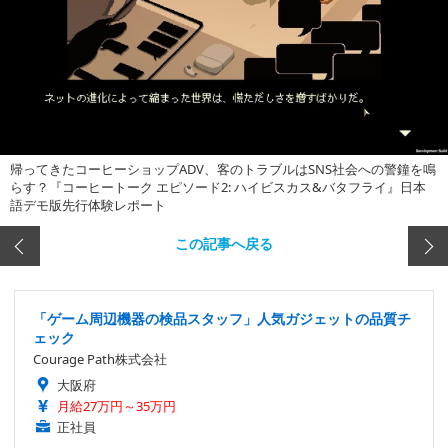
帰ってきたコーヒーショップADV、客のトラブルはSNS社会への警鐘を鳴
らす？『コーヒートーク エピソード2: ハイビスカス&バタフライ』日本
語デモ版先行体験レポート
この記事へ戻る
「ゲーム周辺機器の検品スタッフ」人気ガジェットの品質チ
ェック
Courage Path株式会社
大阪府
月給27万円～35万円
正社員