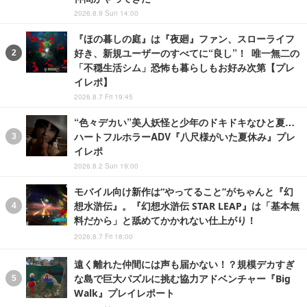
2026.8.9 Sun 14:00
『ほの暮しの庭』は『夜廻』ファン、スローライフ
好き、新規ユーザーのすべてに“良し”！ 唯一無二の
「不穏生活シム」恐怖も暮らしもお好み次第【プレ
イレポ】
2026.8.7 Fri 19:45
“色々デカい”美人妖怪と少年のドキドキなひと夏…
ハートフルホラーADV『八尺様がいた夏休み』プレ
イレポ
2026.8.2 Sun 19:00
モバイル向け新作は“やってること”がちゃんと『幻
想水滸伝』。『幻想水滸伝 STAR LEAP』は「基本無
料だから」と舐めてかかれない仕上がり！
2026.8.7 Fri 18:00
遠く離れた仲間には声も届かない！？規模デカすぎ
な島で巨大パズルに挑む協力アドベンチャー『Big
Walk』プレイレポート