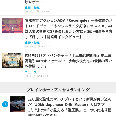
験レポート
連載・特集
2021.9.2 Thu 12:30
電脳空間アクションADV『Recompile』―高難度のメ
トロイドヴァニアやソウルライク好きにオススメ。AI
対人類の斬新なSFを楽しみたい方にも深い物語を考察
してほしい【開発者インタビュー】
連載・特集
2021.8.29 Sun 17:00
PS4向けSFアドベンチャー『十三機兵防衛圏』史上最
高割引40%オフセール中！少年少女たちの最後の戦い
を体験しよう
ニュース
2021.9.1 Wed 14:47
プレイレポートアクセスランキング
走り屋の聖地にマルチプレイという新風が舞い込ん
だ『JDM: Japanese Drift Master』大型アプ
デ。“あの峠”が見える「群玉県」に、ついに走り屋
仲間がやってきた