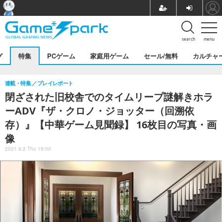
search
menu
グ
特集
PCゲーム
家庭用ゲーム
セール/無料
カルチャ
連載・特集
プレイレポート
閉ざされた旧校舎でのタイムリープ謎解きホラ
ーADV『ザ・クロノ・ジョッター（回溯依
存）』【中華ゲーム見聞録】 16枚目の写真・画
像
2021.9.2 Thu 19:00