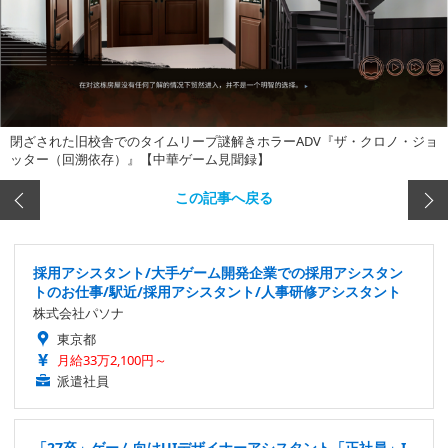
閉ざされた旧校舎でのタイムリープ謎解きホラーADV『ザ・クロノ・ジョ
ッター（回溯依存）』【中華ゲーム見聞録】
この記事へ戻る
採用アシスタント/大手ゲーム開発企業での採用アシスタン
トのお仕事/駅近/採用アシスタント/人事研修アシスタント
株式会社パソナ
東京都
月給33万2,100円～
派遣社員
「27卒」ゲーム向けUIデザイナーアシスタント「正社員」I