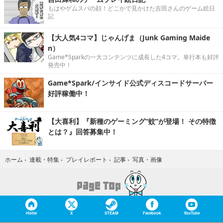
もはやゲムスパの顔！どこかで見かけた吉田さんのゲーム絵日
記
【大人気4コマ】じゃんげま（Junk Gaming Maide
n）
Game*Sparkの一大コンテンツに成長した4コマ。単行本も好評
発売中！
Game*Spark/インサイド公式ディスコードサーバー
好評稼働中！
【大喜利】『新種のゲーミング“蚊”が登場！ その特徴
とは？』回答募集中！
写真・画像
ホーム
›
連載・特集
›
プレイレポート
›
記事
›
Home
X
STEAM
Facebook
YouTube