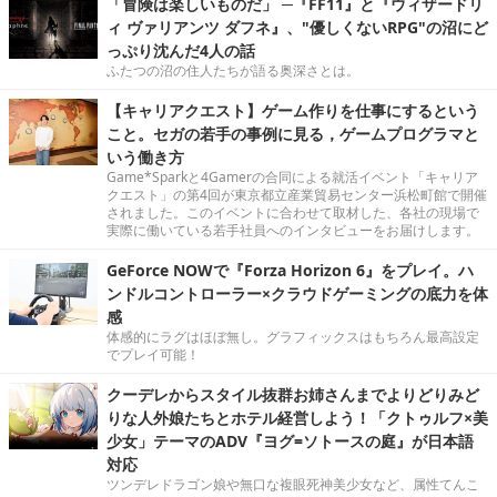
「冒険は楽しいものだ」 ─『FF11』と『ウィザードリ
ィ ヴァリアンツ ダフネ』、"優しくないRPG"の沼にど
っぷり沈んだ4人の話
ふたつの沼の住人たちが語る奥深さとは。
【キャリアクエスト】ゲーム作りを仕事にするという
こと。セガの若手の事例に見る，ゲームプログラマと
いう働き方
Game*Sparkと4Gamerの合同による就活イベント「キャリア
クエスト」の第4回が東京都立産業貿易センター浜松町館で開催
されました。このイベントに合わせて取材した、各社の現場で
実際に働いている若手社員へのインタビューをお届けします。
GeForce NOWで『Forza Horizon 6』をプレイ。ハ
ンドルコントローラー×クラウドゲーミングの底力を体
感
体感的にラグはほぼ無し。グラフィックスはもちろん最高設定
でプレイ可能！
クーデレからスタイル抜群お姉さんまでよりどりみど
りな人外娘たちとホテル経営しよう！「クトゥルフ×美
少女」テーマのADV『ヨグ=ソトースの庭』が日本語
対応
ツンデレドラゴン娘や無口な複眼死神美少女など、属性てんこ