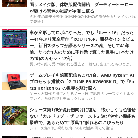
面リメイク版、体験版配信開始。ダーティーヒーロー
が駆ける異色の戦記が令和に蘇る
約30年の歴史を誇る海外SRPGの不朽の名作が全面リメイクされ
て登場！
車が変形してロボになった、でも『ルート16』だった
―41年ぶり完全新作『ROUTE16R』開発者インタビュ
ー。新旧スタッフが語るシリーズの魂。そして41年
前、たった1人のために手作業で直した世界に1本だけ
の“幻のカセット”の話
長い時を経て受け継がれる過去と、新たに生まれるものとは。
ゲームプレイも録画配信もこれ1台。AMD Ryzen™ AI
プロセッサ搭載の「G TUNE P5-A7G60BK-D」で『Fo
rza Horizon 6』の世界を駆け回る
ゲーム＆制作の拠点となるノートPCで話題のレースタイトルを
プレイ。放熱性能もチェックしました！
シリーズ第1作が現行機向けに復活！懐かしくも色褪せ
ない『カルドセプト ザ ファースト』遊びやすい機能も
搭載で、あらためて“原典”に触れるのにぴったり
シリーズ第1作が現行機向けの新機能を備えて復活！