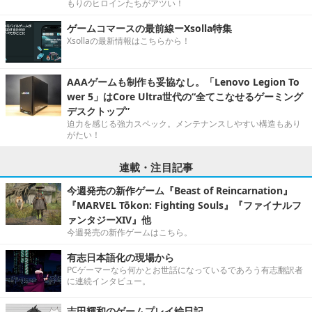
もりのヒロインたちがアツい！
ゲームコマースの最前線ーXsolla特集
Xsollaの最新情報はこちらから！
AAAゲームも制作も妥協なし。「Lenovo Legion To
wer 5」はCore Ultra世代の“全てこなせるゲーミング
デスクトップ”
迫力を感じる強力スペック。メンテナンスしやすい構造もあり
がたい！
連載・注目記事
今週発売の新作ゲーム『Beast of Reincarnation』
『MARVEL Tōkon: Fighting Souls』『ファイナルフ
ァンタジーXIV』他
今週発売の新作ゲームはこちら。
有志日本語化の現場から
PCゲーマーなら何かとお世話になっているであろう有志翻訳者
に連続インタビュー。
吉田輝和のゲームプレイ絵日記