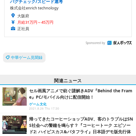
バグチェック/スピード選考
株式会社enrich technology
大阪府
月給31万円～45万円
正社員
Sponsored by
中華ゲーム見聞録
関連ニュース
セル画風アニメで紡ぐ謎解きADV『Behind the Fram
e』PC/モバイル向けに配信開始！
ゲーム文化
2021.8.26 Thu 17:30
帰ってきたコーヒーショップADV、客のトラブルはSN
S社会への警鐘を鳴らす？『コーヒートーク エピソー
ド2: ハイビスカス&バタフライ』日本語デモ版先行体