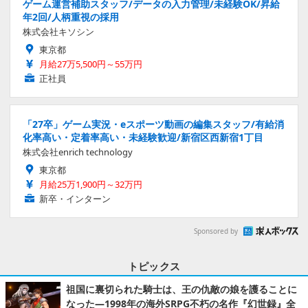
ゲーム運営補助スタッフ/データの入力管理/未経験OK/昇給
年2回/人柄重視の採用
株式会社キソシン
東京都
月給27万5,500円～55万円
正社員
「27卒」ゲーム実況・eスポーツ動画の編集スタッフ/有給消
化率高い・定着率高い・未経験歓迎/新宿区西新宿1丁目
株式会社enrich technology
東京都
月給25万1,900円～32万円
新卒・インターン
Sponsored by
トピックス
祖国に裏切られた騎士は、王の仇敵の娘を護ることに
なった―1998年の海外SRPG不朽の名作『幻世録』全