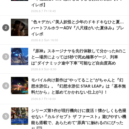
イレポ】
2026.8.7 Fri 19:45
“色々デカい”美人妖怪と少年のドキドキなひと夏…
ハートフルホラーADV『八尺様がいた夏休み』プレ
イレポ
2026.8.2 Sun 19:00
『原神』スネージナヤを先行体験して分かった8のこ
と―場所によっては5秒で死ぬ極寒ゲージ、列車
は“ダイナミック途中下車”可能など自由度高め
2026.8.9 Sun 8:00
モバイル向け新作は“やってること”がちゃんと『幻
想水滸伝』。『幻想水滸伝 STAR LEAP』は「基本無
料だから」と舐めてかかれない仕上がり！
2026.8.7 Fri 18:00
シリーズ第1作が現行機向けに復活！懐かしくも色褪
せない『カルドセプト ザ ファースト』遊びやすい機
能も搭載で、あらためて“原典”に触れるのにぴった
り
PR