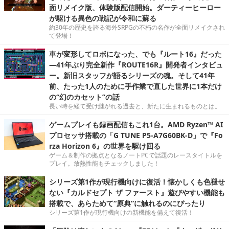
面リメイク版、体験版配信開始。ダーティーヒーロー
が駆ける異色の戦記が令和に蘇る
約30年の歴史を誇る海外SRPGの不朽の名作が全面リメイクされ
て登場！
車が変形してロボになった、でも『ルート16』だった
―41年ぶり完全新作『ROUTE16R』開発者インタビュ
ー。新旧スタッフが語るシリーズの魂。そして41年
前、たった1人のために手作業で直した世界に1本だけ
の“幻のカセット”の話
長い時を経て受け継がれる過去と、新たに生まれるものとは。
ゲームプレイも録画配信もこれ1台。AMD Ryzen™ AI
プロセッサ搭載の「G TUNE P5-A7G60BK-D」で『Fo
rza Horizon 6』の世界を駆け回る
ゲーム＆制作の拠点となるノートPCで話題のレースタイトルを
プレイ。放熱性能もチェックしました！
シリーズ第1作が現行機向けに復活！懐かしくも色褪せ
ない『カルドセプト ザ ファースト』遊びやすい機能も
搭載で、あらためて“原典”に触れるのにぴったり
シリーズ第1作が現行機向けの新機能を備えて復活！