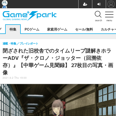
search
menu
グ
特集
PCゲーム
家庭用ゲーム
セール/無料
カルチャ
連載・特集
プレイレポート
閉ざされた旧校舎でのタイムリープ謎解きホラ
ーADV『ザ・クロノ・ジョッター（回溯依
存）』【中華ゲーム見聞録】 27枚目の写真・画
像
2021.9.2 Thu 19:00