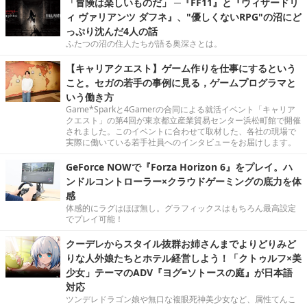
「冒険は楽しいものだ」 ─『FF11』と『ウィザードリ
ィ ヴァリアンツ ダフネ』、"優しくないRPG"の沼にど
っぷり沈んだ4人の話
ふたつの沼の住人たちが語る奥深さとは。
【キャリアクエスト】ゲーム作りを仕事にするという
こと。セガの若手の事例に見る，ゲームプログラマと
いう働き方
Game*Sparkと4Gamerの合同による就活イベント「キャリア
クエスト」の第4回が東京都立産業貿易センター浜松町館で開催
されました。このイベントに合わせて取材した、各社の現場で
実際に働いている若手社員へのインタビューをお届けします。
GeForce NOWで『Forza Horizon 6』をプレイ。ハ
ンドルコントローラー×クラウドゲーミングの底力を体
感
体感的にラグはほぼ無し。グラフィックスはもちろん最高設定
でプレイ可能！
クーデレからスタイル抜群お姉さんまでよりどりみど
りな人外娘たちとホテル経営しよう！「クトゥルフ×美
少女」テーマのADV『ヨグ=ソトースの庭』が日本語
対応
ツンデレドラゴン娘や無口な複眼死神美少女など、属性てんこ