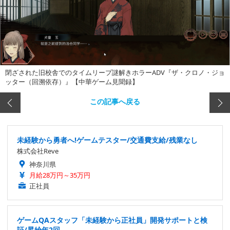
閉ざされた旧校舎でのタイムリープ謎解きホラーADV『ザ・クロノ・ジョ
ッター（回溯依存）』【中華ゲーム見聞録】
この記事へ戻る
未経験から勇者へ!ゲームテスター/交通費支給/残業なし
株式会社Reve
神奈川県
月給28万円～35万円
正社員
ゲームQAスタッフ「未経験から正社員」開発サポートと検
証/昇給年2回