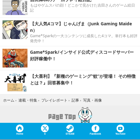
もはやゲムスパの顔！どこかで見かけた吉田さんのゲーム絵日
記
【大人気4コマ】じゃんげま（Junk Gaming Maide
n）
Game*Sparkの一大コンテンツに成長した4コマ。単行本も好評
発売中！
Game*Spark/インサイド公式ディスコードサーバー
好評稼働中！
【大喜利】『新種のゲーミング“蚊”が登場！ その特徴
とは？』回答募集中！
写真・画像
ホーム
›
連載・特集
›
プレイレポート
›
記事
›
Home
X
STEAM
Facebook
YouTube