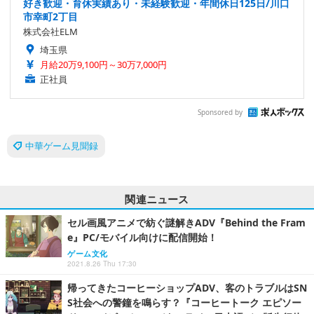
好き歓迎・育休実績あり・未経験歓迎・年間休日125日/川口
市幸町2丁目
株式会社ELM
埼玉県
月給20万9,100円～30万7,000円
正社員
Sponsored by
中華ゲーム見聞録
関連ニュース
セル画風アニメで紡ぐ謎解きADV『Behind the Fram
e』PC/モバイル向けに配信開始！
ゲーム文化
2021.8.26 Thu 17:30
帰ってきたコーヒーショップADV、客のトラブルはSN
S社会への警鐘を鳴らす？『コーヒートーク エピソー