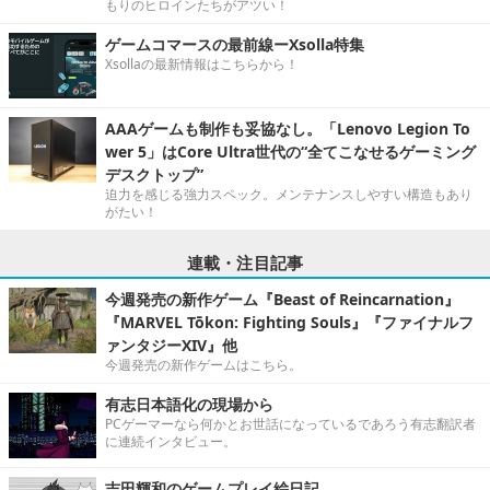
もりのヒロインたちがアツい！
ゲームコマースの最前線ーXsolla特集
Xsollaの最新情報はこちらから！
AAAゲームも制作も妥協なし。「Lenovo Legion To
wer 5」はCore Ultra世代の“全てこなせるゲーミング
デスクトップ”
迫力を感じる強力スペック。メンテナンスしやすい構造もあり
がたい！
連載・注目記事
今週発売の新作ゲーム『Beast of Reincarnation』
『MARVEL Tōkon: Fighting Souls』『ファイナルフ
ァンタジーXIV』他
今週発売の新作ゲームはこちら。
有志日本語化の現場から
PCゲーマーなら何かとお世話になっているであろう有志翻訳者
に連続インタビュー。
吉田輝和のゲームプレイ絵日記