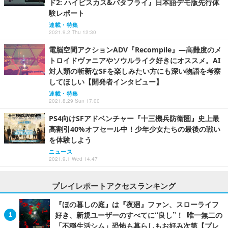
ド2: ハイビスカス&バタフライ』日本語デモ版先行体
験レポート
連載・特集
2021.9.2 Thu 12:30
電脳空間アクションADV『Recompile』―高難度のメ
トロイドヴァニアやソウルライク好きにオススメ。AI
対人類の斬新なSFを楽しみたい方にも深い物語を考察
してほしい【開発者インタビュー】
連載・特集
2021.8.29 Sun 17:00
PS4向けSFアドベンチャー『十三機兵防衛圏』史上最
高割引40%オフセール中！少年少女たちの最後の戦い
を体験しよう
ニュース
2021.9.1 Wed 14:47
プレイレポートアクセスランキング
『ほの暮しの庭』は『夜廻』ファン、スローライフ
好き、新規ユーザーのすべてに“良し”！ 唯一無二の
「不穏生活シム」恐怖も暮らしもお好み次第【プレ