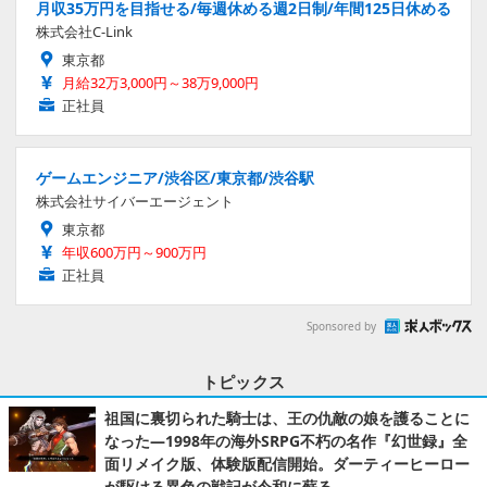
月収35万円を目指せる/毎週休める週2日制/年間125日休める
株式会社C-Link
東京都
月給32万3,000円～38万9,000円
正社員
ゲームエンジニア/渋谷区/東京都/渋谷駅
株式会社サイバーエージェント
東京都
年収600万円～900万円
正社員
Sponsored by
トピックス
祖国に裏切られた騎士は、王の仇敵の娘を護ることに
なった―1998年の海外SRPG不朽の名作『幻世録』全
面リメイク版、体験版配信開始。ダーティーヒーロー
が駆ける異色の戦記が令和に蘇る