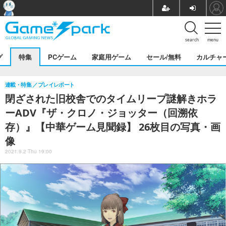
search
menu
グ
特集
PCゲーム
家庭用ゲーム
セール/無料
カルチャ
連載・特集
プレイレポート
閉ざされた旧校舎でのタイムリープ謎解きホラ
ーADV『ザ・クロノ・ジョッター（回溯依
存）』【中華ゲーム見聞録】 26枚目の写真・画
像
2021.9.2 Thu 19:00