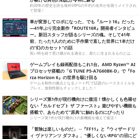
約30年の歴史を誇る海外SRPGの不朽の名作が全面リメイクされ
て登場！
車が変形してロボになった、でも『ルート16』だった
―41年ぶり完全新作『ROUTE16R』開発者インタビュ
ー。新旧スタッフが語るシリーズの魂。そして41年
前、たった1人のために手作業で直した世界に1本だけ
の“幻のカセット”の話
長い時を経て受け継がれる過去と、新たに生まれるものとは。
ゲームプレイも録画配信もこれ1台。AMD Ryzen™ AI
プロセッサ搭載の「G TUNE P5-A7G60BK-D」で『Fo
rza Horizon 6』の世界を駆け回る
ゲーム＆制作の拠点となるノートPCで話題のレースタイトルを
プレイ。放熱性能もチェックしました！
シリーズ第1作が現行機向けに復活！懐かしくも色褪せ
ない『カルドセプト ザ ファースト』遊びやすい機能も
搭載で、あらためて“原典”に触れるのにぴったり
シリーズ第1作が現行機向けの新機能を備えて復活！
「冒険は楽しいものだ」 ─『FF11』と『ウィザードリ
ィ ヴァリアンツ ダフネ』、"優しくないRPG"の沼にど