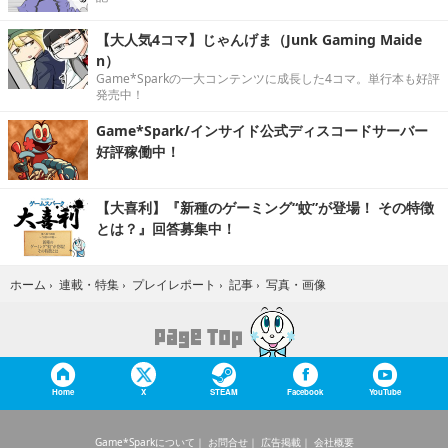
【大人気4コマ】じゃんげま（Junk Gaming Maide
n）
Game*Sparkの一大コンテンツに成長した4コマ。単行本も好評
発売中！
Game*Spark/インサイド公式ディスコードサーバー
好評稼働中！
【大喜利】『新種のゲーミング“蚊”が登場！ その特徴
とは？』回答募集中！
写真・画像
ホーム
›
連載・特集
›
プレイレポート
›
記事
›
Home
X
STEAM
Facebook
YouTube
Game*Sparkについて
お問合せ
広告掲載
会社概要