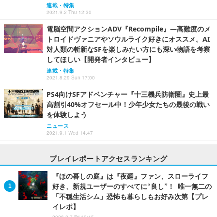
連載・特集
2021.9.2 Thu 12:30
電脳空間アクションADV『Recompile』―高難度のメ
トロイドヴァニアやソウルライク好きにオススメ。AI
対人類の斬新なSFを楽しみたい方にも深い物語を考察
してほしい【開発者インタビュー】
連載・特集
2021.8.29 Sun 17:00
PS4向けSFアドベンチャー『十三機兵防衛圏』史上最
高割引40%オフセール中！少年少女たちの最後の戦い
を体験しよう
ニュース
2021.9.1 Wed 14:47
プレイレポートアクセスランキング
『ほの暮しの庭』は『夜廻』ファン、スローライフ
好き、新規ユーザーのすべてに“良し”！ 唯一無二の
「不穏生活シム」恐怖も暮らしもお好み次第【プレ
イレポ】
2026.8.7 Fri 19:45