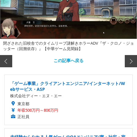
閉ざされた旧校舎でのタイムリープ謎解きホラーADV『ザ・クロノ・ジョ
ッター（回溯依存）』【中華ゲーム見聞録】
この記事へ戻る
「ゲーム事業」クライアントエンジニア/インターネット/W
ebサービス・ASP
株式会社ディー・エヌ・エー
東京都
年収500万円～800万円
正社員
未経験からなれる人気ゲームのQAエンジニア/寮・社宅・家