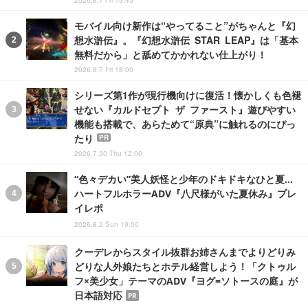
モバイル向け新作は“やってること”がちゃんと『幻
想水滸伝』。『幻想水滸伝 STAR LEAP』は「基本
無料だから」と舐めてかかれない仕上がり！
2026.8.7 Fri 18:00
シリーズ第1作が現行機向けに復活！懐かしくも色褪
せない『カルドセプト ザ ファースト』遊びやすい
機能も搭載で、あらためて“原典”に触れるのにぴっ
たり
PR
2026.7.30 Thu 12:00
“色々デカい”美人妖怪と少年のドキドキなひと夏…
ハートフルホラーADV『八尺様がいた夏休み』プレ
イレポ
2026.8.2 Sun 19:00
クーデレからスタイル抜群お姉さんまでよりどりみ
どりな人外娘たちとホテル経営しよう！「クトゥル
フ×美少女」テーマのADV『ヨグ=ソトースの庭』が
日本語対応
PR