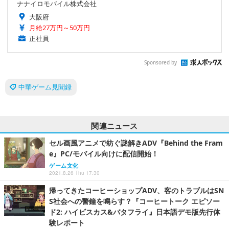
ナナイロモバイル株式会社
大阪府
月給27万円～50万円
正社員
Sponsored by
中華ゲーム見聞録
関連ニュース
セル画風アニメで紡ぐ謎解きADV『Behind the Fram
e』PC/モバイル向けに配信開始！
ゲーム文化
2021.8.26 Thu 17:30
帰ってきたコーヒーショップADV、客のトラブルはSN
S社会への警鐘を鳴らす？『コーヒートーク エピソー
ド2: ハイビスカス&バタフライ』日本語デモ版先行体
験レポート