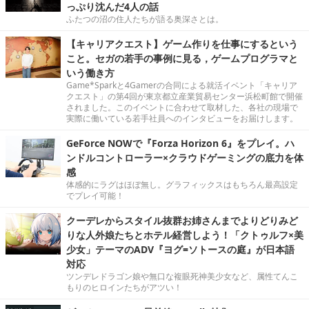
っぷり沈んだ4人の話
ふたつの沼の住人たちが語る奥深さとは。
【キャリアクエスト】ゲーム作りを仕事にするという
こと。セガの若手の事例に見る，ゲームプログラマと
いう働き方
Game*Sparkと4Gamerの合同による就活イベント「キャリア
クエスト」の第4回が東京都立産業貿易センター浜松町館で開催
されました。このイベントに合わせて取材した、各社の現場で
実際に働いている若手社員へのインタビューをお届けします。
GeForce NOWで『Forza Horizon 6』をプレイ。ハ
ンドルコントローラー×クラウドゲーミングの底力を体
感
体感的にラグはほぼ無し。グラフィックスはもちろん最高設定
でプレイ可能！
クーデレからスタイル抜群お姉さんまでよりどりみど
りな人外娘たちとホテル経営しよう！「クトゥルフ×美
少女」テーマのADV『ヨグ=ソトースの庭』が日本語
対応
ツンデレドラゴン娘や無口な複眼死神美少女など、属性てんこ
もりのヒロインたちがアツい！