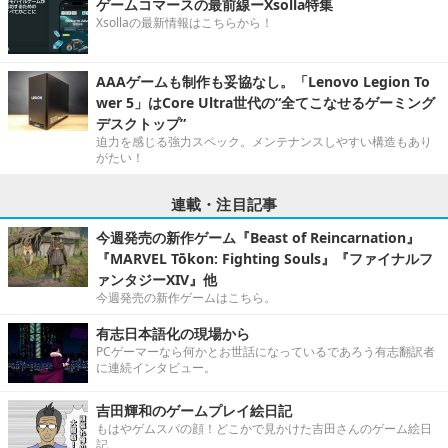
ゲームコマースの最前線ーXsolla特集
Xsollaの最新情報はこちらから！
AAAゲームも制作も妥協なし。「Lenovo Legion To
wer 5」はCore Ultra世代の“全てこなせるゲーミング
デスクトップ”
迫力を感じる強力スペック。メンテナンスしやすい構造もあり
がたい！
連載・注目記事
今週発売の新作ゲーム『Beast of Reincarnation』
『MARVEL Tōkon: Fighting Souls』『ファイナルフ
ァンタジーXIV』他
今週発売の新作ゲームはこちら。
有志日本語化の現場から
PCゲーマーなら何かとお世話になっているであろう有志翻訳者
に連続インタビュー。
吉田輝和のゲームプレイ絵日記
もはやゲムスパの顔！どこかで見かけた吉田さんのゲーム絵日
記