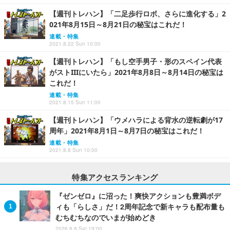
【週刊トレハン】「二足歩行ロボ、さらに進化する」2
021年8月15日～8月21日の秘宝はこれだ！
連載・特集
2021.8.22 Sun 10:00
【週刊トレハン】「もし空手男子・形のスペイン代表
がストIIIにいたら」2021年8月8日～8月14日の秘宝は
これだ！
連載・特集
2021.8.15 Sun 11:00
【週刊トレハン】「ウメハラによる背水の逆転劇が17
周年」2021年8月1日～8月7日の秘宝はこれだ！
連載・特集
2021.8.8 Sun 10:00
特集アクセスランキング
『ゼンゼロ』に沼った！爽快アクションも豊満ボデ
ィも「らしさ」だ！2周年記念で新キャラも配布量も
むちむちなのでいまが始めどき
2026.8.8 Sat 19:00