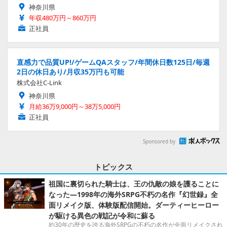
神奈川県
年収480万円～860万円
正社員
直感力で品質UP!/ゲームQAスタッフ/年間休日数125日/毎週
2日の休日あり/月収35万円も可能
株式会社C-Link
神奈川県
月給36万9,000円～38万5,000円
正社員
Sponsored by
トピックス
祖国に裏切られた騎士は、王の仇敵の娘を護ることに
なった―1998年の海外SRPG不朽の名作『幻世録』全
面リメイク版、体験版配信開始。ダーティーヒーロー
が駆ける異色の戦記が令和に蘇る
約30年の歴史を誇る海外SRPGの不朽の名作が全面リメイクされ