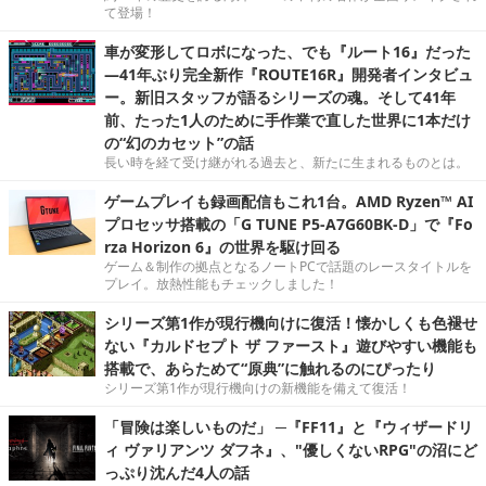
て登場！
車が変形してロボになった、でも『ルート16』だった
―41年ぶり完全新作『ROUTE16R』開発者インタビュ
ー。新旧スタッフが語るシリーズの魂。そして41年
前、たった1人のために手作業で直した世界に1本だけ
の“幻のカセット”の話
長い時を経て受け継がれる過去と、新たに生まれるものとは。
ゲームプレイも録画配信もこれ1台。AMD Ryzen™ AI
プロセッサ搭載の「G TUNE P5-A7G60BK-D」で『Fo
rza Horizon 6』の世界を駆け回る
ゲーム＆制作の拠点となるノートPCで話題のレースタイトルを
プレイ。放熱性能もチェックしました！
シリーズ第1作が現行機向けに復活！懐かしくも色褪せ
ない『カルドセプト ザ ファースト』遊びやすい機能も
搭載で、あらためて“原典”に触れるのにぴったり
シリーズ第1作が現行機向けの新機能を備えて復活！
「冒険は楽しいものだ」 ─『FF11』と『ウィザードリ
ィ ヴァリアンツ ダフネ』、"優しくないRPG"の沼にど
っぷり沈んだ4人の話