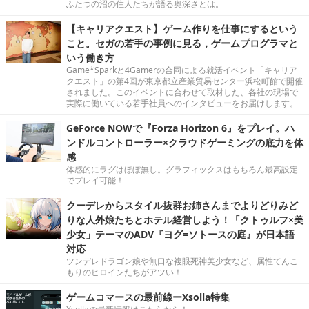
ふたつの沼の住人たちが語る奥深さとは。
【キャリアクエスト】ゲーム作りを仕事にするという
こと。セガの若手の事例に見る，ゲームプログラマと
いう働き方
Game*Sparkと4Gamerの合同による就活イベント「キャリア
クエスト」の第4回が東京都立産業貿易センター浜松町館で開催
されました。このイベントに合わせて取材した、各社の現場で
実際に働いている若手社員へのインタビューをお届けします。
GeForce NOWで『Forza Horizon 6』をプレイ。ハ
ンドルコントローラー×クラウドゲーミングの底力を体
感
体感的にラグはほぼ無し。グラフィックスはもちろん最高設定
でプレイ可能！
クーデレからスタイル抜群お姉さんまでよりどりみど
りな人外娘たちとホテル経営しよう！「クトゥルフ×美
少女」テーマのADV『ヨグ=ソトースの庭』が日本語
対応
ツンデレドラゴン娘や無口な複眼死神美少女など、属性てんこ
もりのヒロインたちがアツい！
ゲームコマースの最前線ーXsolla特集