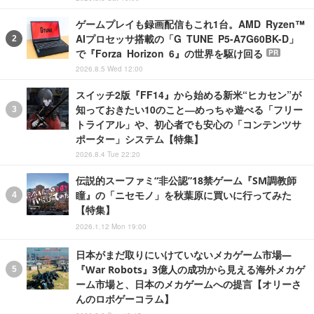
ゲームプレイも録画配信もこれ1台。AMD Ryzen™
AIプロセッサ搭載の「G TUNE P5-A7G60BK-D」
で『Forza Horizon 6』の世界を駆け回る
PR
2026.8.5 Wed 12:00
スイッチ2版『FF14』から始める新米“ヒカセン”が
知っておきたい10のこと―めっちゃ遊べる「フリー
トライアル」や、初心者でも安心の「コンテンツサ
ポーター」システム【特集】
2026.8.4 Tue 22:20
伝説的スーファミ“非公認”18禁ゲーム『SM調教師
瞳』の「ニセモノ」を秋葉原に買いに行ってみた
【特集】
2026.1.12 Mon 19:00
日本がまだ取りにいけていないメカゲーム市場―
『War Robots』3億人の成功から見える海外メカゲ
ーム市場と、日本のメカゲームへの提言【オリーさ
んのロボゲーコラム】