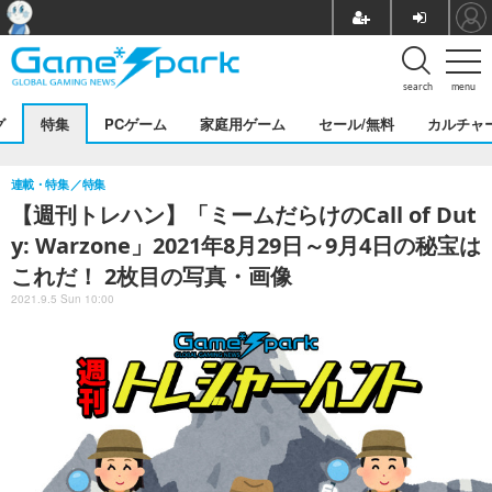
search
menu
グ
特集
PCゲーム
家庭用ゲーム
セール/無料
カルチャ
連載・特集
特集
【週刊トレハン】「ミームだらけのCall of Dut
y: Warzone」2021年8月29日～9月4日の秘宝は
これだ！ 2枚目の写真・画像
2021.9.5 Sun 10:00