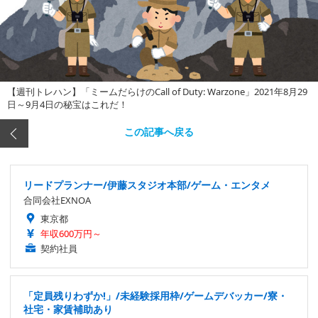
【週刊トレハン】「ミームだらけのCall of Duty: Warzone」2021年8月29
日～9月4日の秘宝はこれだ！
この記事へ戻る
リードプランナー/伊藤スタジオ本部/ゲーム・エンタメ
合同会社EXNOA
東京都
年収600万円～
契約社員
「定員残りわずか!」/未経験採用枠/ゲームデバッカー/寮・
社宅・家賃補助あり