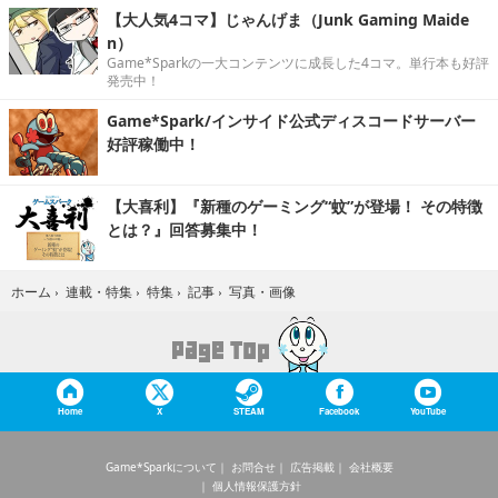
【大人気4コマ】じゃんげま（Junk Gaming Maide
n）
Game*Sparkの一大コンテンツに成長した4コマ。単行本も好評
発売中！
Game*Spark/インサイド公式ディスコードサーバー
好評稼働中！
【大喜利】『新種のゲーミング“蚊”が登場！ その特徴
とは？』回答募集中！
写真・画像
ホーム
›
連載・特集
›
特集
›
記事
›
Home
X
STEAM
Facebook
YouTube
Game*Sparkについて
お問合せ
広告掲載
会社概要
個人情報保護方針