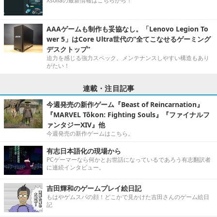
Xsollaの最新情報はこちらから！
AAAゲームも制作も妥協なし。「Lenovo Legion To
wer 5」はCore Ultra世代の“全てこなせるゲーミング
デスクトップ”
迫力を感じる強力スペック。メンテナンスしやすい構造もあり
がたい！
連載・注目記事
今週発売の新作ゲーム『Beast of Reincarnation』
『MARVEL Tōkon: Fighting Souls』『ファイナルフ
ァンタジーXIV』他
今週発売の新作ゲームはこちら。
有志日本語化の現場から
PCゲーマーなら何かとお世話になっているであろう有志翻訳者
に連続インタビュー。
吉田輝和のゲームプレイ絵日記
もはやゲムスパの顔！どこかで見かけた吉田さんのゲーム絵日
記