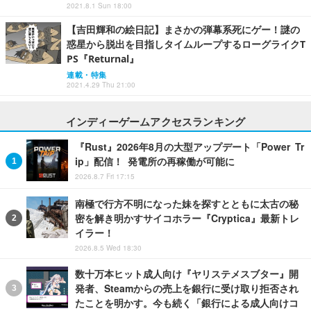
2021.8.1 Sun 18:00
【吉田輝和の絵日記】まさかの弾幕系死にゲー！謎の
惑星から脱出を目指しタイムループするローグライクT
PS『Returnal』
連載・特集
2021.4.29 Thu 21:00
インディーゲームアクセスランキング
『Rust』2026年8月の大型アップデート「Power Tr
ip」配信！ 発電所の再稼働が可能に
2026.8.7 Fri 17:15
南極で行方不明になった妹を探すとともに太古の秘
密を解き明かすサイコホラー『Cryptica』最新トレ
イラー！
2026.8.5 Wed 18:30
数十万本ヒット成人向け『ヤリステメスブター』開
発者、Steamからの売上を銀行に受け取り拒否され
たことを明かす。今も続く「銀行による成人向けコ