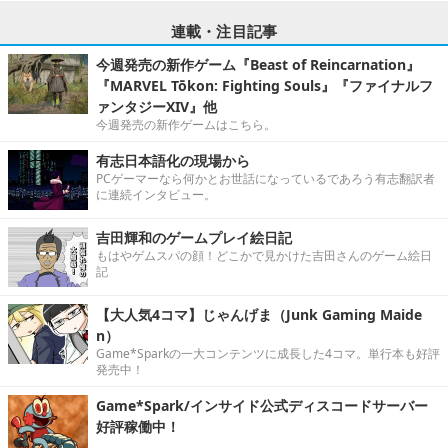
連載・注目記事
今週発売の新作ゲーム『Beast of Reincarnation』
『MARVEL Tōkon: Fighting Souls』『ファイナルフ
ァンタジーXIV』他
今週発売の新作ゲームはこちら。
有志日本語化の現場から
PCゲーマーなら何かとお世話になっているであろう有志翻訳者
に連続インタビュー。
吉田輝和のゲームプレイ絵日記
もはやゲムスパの顔！どこかで見かけた吉田さんのゲーム絵日
記
【大人気4コマ】じゃんげま（Junk Gaming Maide
n）
Game*Sparkの一大コンテンツに成長した4コマ。単行本も好評
発売中！
Game*Spark/インサイド公式ディスコードサーバー
好評稼働中！