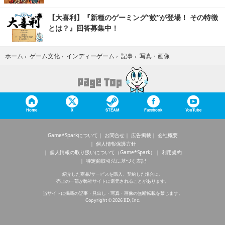
【大喜利】『新種のゲーミング“蚊”が登場！ その特徴
とは？』回答募集中！
写真・画像
ホーム
›
ゲーム文化
›
インディーゲーム
›
記事
›
Home
X
STEAM
Facebook
YouTube
Game*Sparkについて
お問合せ
広告掲載
会社概要
個人情報保護方針
個人情報の取り扱いについて（Game*Spark）
利用規約
特定商取引法に基づく表記
紹介した商品/サービスを購入、契約した場合に、
売上の一部が弊社サイトに還元されることがあります。
当サイトに掲載の記事・見出し・写真・画像の無断転載を禁じます。
Copyright © 2026 IID, Inc.