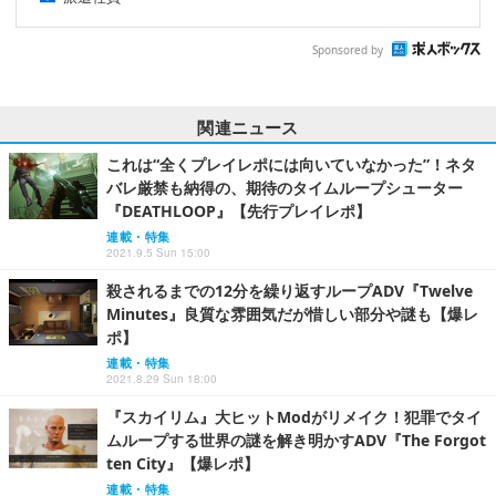
Sponsored by
関連ニュース
これは“全くプレイレポには向いていなかった”！ネタ
バレ厳禁も納得の、期待のタイムループシューター
『DEATHLOOP』【先行プレイレポ】
連載・特集
2021.9.5 Sun 15:00
殺されるまでの12分を繰り返すループADV『Twelve
Minutes』良質な雰囲気だが惜しい部分や謎も【爆レ
ポ】
連載・特集
2021.8.29 Sun 18:00
『スカイリム』大ヒットModがリメイク！犯罪でタイ
ムループする世界の謎を解き明かすADV『The Forgot
ten City』【爆レポ】
連載・特集