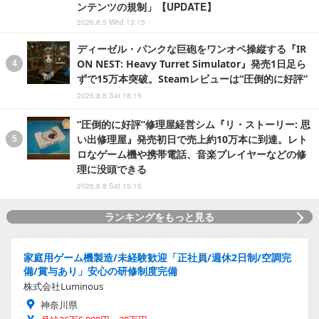
ンテンツの規制」【UPDATE】
2026.8.5 Wed 13:15
ディーゼル・パンクな巨砲をワンオペ操縦する『IR
ON NEST: Heavy Turret Simulator』発売1日足ら
ずで15万本突破。Steamレビューは“圧倒的に好評”
2026.8.8 Sat 18:15
“圧倒的に好評”修理屋経営シム『リ・ストーリー: 思
い出修理屋』発売初日で売上約10万本に到達。レト
ロなゲーム機や携帯電話、音楽プレイヤーなどの修
理に没頭できる
2026.8.8 Sat 15:15
ランキングをもっと見る
家庭用ゲーム機製造/未経験歓迎「正社員/週休2日制/空調完
備/賞与あり」安心の研修制度完備
株式会社Luminous
神奈川県