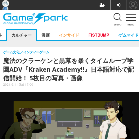
search
menu
料
カルチャー
漫画
インサイド
FISTBUMP
ゲムマイド
ゲーム文化
インディーゲーム
魔法のクラーケンと黒幕を暴くタイムループ学
園ADV『Kraken Academy!!』日本語対応で配
信開始！ 5枚目の写真・画像
2021.9.11 Sat 17:00