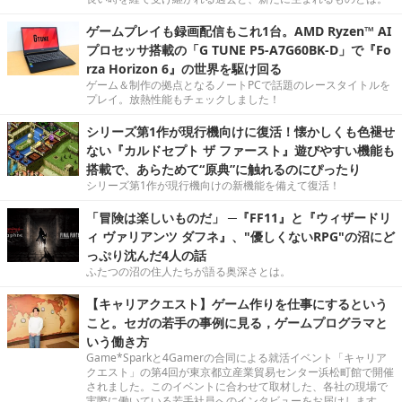
ゲームプレイも録画配信もこれ1台。AMD Ryzen™ AI
プロセッサ搭載の「G TUNE P5-A7G60BK-D」で『Fo
rza Horizon 6』の世界を駆け回る
ゲーム＆制作の拠点となるノートPCで話題のレースタイトルを
プレイ。放熱性能もチェックしました！
シリーズ第1作が現行機向けに復活！懐かしくも色褪せ
ない『カルドセプト ザ ファースト』遊びやすい機能も
搭載で、あらためて“原典”に触れるのにぴったり
シリーズ第1作が現行機向けの新機能を備えて復活！
「冒険は楽しいものだ」 ─『FF11』と『ウィザードリ
ィ ヴァリアンツ ダフネ』、"優しくないRPG"の沼にど
っぷり沈んだ4人の話
ふたつの沼の住人たちが語る奥深さとは。
【キャリアクエスト】ゲーム作りを仕事にするという
こと。セガの若手の事例に見る，ゲームプログラマと
いう働き方
Game*Sparkと4Gamerの合同による就活イベント「キャリア
クエスト」の第4回が東京都立産業貿易センター浜松町館で開催
されました。このイベントに合わせて取材した、各社の現場で
実際に働いている若手社員へのインタビューをお届けします。