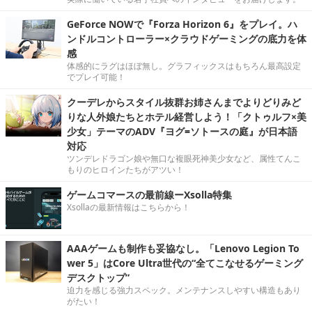
GeForce NOWで『Forza Horizon 6』をプレイ。ハ
ンドルコントローラー×クラウドゲーミングの底力を体
感
体感的にラグはほぼ無し。グラフィックスはもちろん最高設定
でプレイ可能！
クーデレからスタイル抜群お姉さんまでよりどりみど
りな人外娘たちとホテル経営しよう！「クトゥルフ×美
少女」テーマのADV『ヨグ=ソトースの庭』が日本語
対応
ツンデレドラゴン娘や無口な複眼死神美少女など、属性てんこ
もりのヒロインたちがアツい！
ゲームコマースの最前線ーXsolla特集
Xsollaの最新情報はこちらから！
AAAゲームも制作も妥協なし。「Lenovo Legion To
wer 5」はCore Ultra世代の“全てこなせるゲーミング
デスクトップ”
迫力を感じる強力スペック。メンテナンスしやすい構造もあり
がたい！