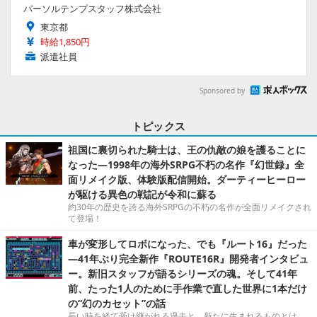
パーソルテンプスタッフ株式会社
東京都
時給1,850円
派遣社員
Sponsored by
トピックス
祖国に裏切られた騎士は、王の仇敵の娘を護ることに
なった―1998年の海外SRPG不朽の名作『幻世録』全
面リメイク版、体験版配信開始。ダーティーヒーロー
が駆ける異色の戦記が令和に蘇る
約30年の歴史を誇る海外SRPGの不朽の名作が全面リメイクされ
て登場！
車が変形してロボになった、でも『ルート16』だった
―41年ぶり完全新作『ROUTE16R』開発者インタビュ
ー。新旧スタッフが語るシリーズの魂。そして41年
前、たった1人のために手作業で直した世界に1本だけ
の“幻のカセット”の話
長い時を経て受け継がれる過去と、新たに生まれるものとは。