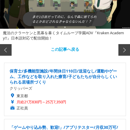
魔法のクラーケンと黒幕を暴くタイムループ学園ADV『Kraken Academ
y!!』日本語対応で配信開始！
この記事へ戻る
保育士/多機能型施設/年間休日110日/送迎なし/運動やゲー
ム、工作などを取り入れた療育/子どもたちが自分らしくい
られる居場所づくり
クリッパーズ
東京都
月給21万830円～25万7,350円
正社員
「ゲームやり込み勢、歓迎!」/アプリテスター/月収30万可/