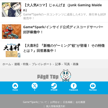
【大人気4コマ】じゃんげま（Junk Gaming Maide
n）
Game*Sparkの一大コンテンツに成長した4コマ。単行本も好評
発売中！
Game*Spark/インサイド公式ディスコードサーバー
好評稼働中！
【大喜利】『新種のゲーミング“蚊”が登場！ その特徴
とは？』回答募集中！
写真・画像
ホーム
›
連載・特集
›
プレイレポート
›
記事
›
Home
X
STEAM
Facebook
YouTube
Game*Sparkについて
お問合せ
広告掲載
会社概要
個人情報保護方針