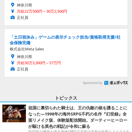
神奈川県
月給22万500円～30万2,500円
正社員
「土日祝休み」ゲームの表示チェック担当/資格取得支援/社
会保険完備
株式会社Meta Sales
神奈川県
月給30万3,300円～57万円
正社員
Sponsored by
トピックス
祖国に裏切られた騎士は、王の仇敵の娘を護ることに
なった―1998年の海外SRPG不朽の名作『幻世録』全
面リメイク版、体験版配信開始。ダーティーヒーロー
が駆ける異色の戦記が令和に蘇る
約30年の歴史を誇る海外SRPGの不朽の名作が全面リメイクされ