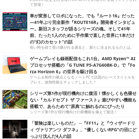
て登場！
車が変形してロボになった、でも『ルート16』だった
―41年ぶり完全新作『ROUTE16R』開発者インタビュ
ー。新旧スタッフが語るシリーズの魂。そして41年
前、たった1人のために手作業で直した世界に1本だけ
の“幻のカセット”の話
長い時を経て受け継がれる過去と、新たに生まれるものとは。
ゲームプレイも録画配信もこれ1台。AMD Ryzen™ AI
プロセッサ搭載の「G TUNE P5-A7G60BK-D」で『Fo
rza Horizon 6』の世界を駆け回る
ゲーム＆制作の拠点となるノートPCで話題のレースタイトルを
プレイ。放熱性能もチェックしました！
シリーズ第1作が現行機向けに復活！懐かしくも色褪せ
ない『カルドセプト ザ ファースト』遊びやすい機能も
搭載で、あらためて“原典”に触れるのにぴったり
シリーズ第1作が現行機向けの新機能を備えて復活！
「冒険は楽しいものだ」 ─『FF11』と『ウィザードリ
ィ ヴァリアンツ ダフネ』、"優しくないRPG"の沼にど
っぷり沈んだ4人の話