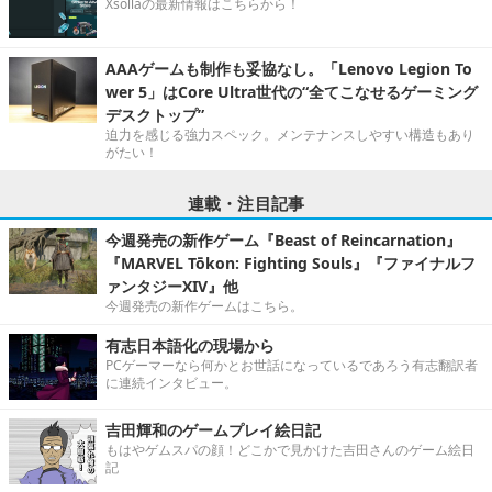
Xsollaの最新情報はこちらから！
AAAゲームも制作も妥協なし。「Lenovo Legion To
wer 5」はCore Ultra世代の“全てこなせるゲーミング
デスクトップ”
迫力を感じる強力スペック。メンテナンスしやすい構造もあり
がたい！
連載・注目記事
今週発売の新作ゲーム『Beast of Reincarnation』
『MARVEL Tōkon: Fighting Souls』『ファイナルフ
ァンタジーXIV』他
今週発売の新作ゲームはこちら。
有志日本語化の現場から
PCゲーマーなら何かとお世話になっているであろう有志翻訳者
に連続インタビュー。
吉田輝和のゲームプレイ絵日記
もはやゲムスパの顔！どこかで見かけた吉田さんのゲーム絵日
記