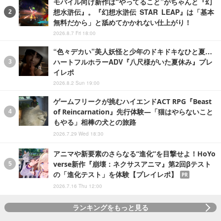
モバイル向け新作は“やってること”がちゃんと『幻
想水滸伝』。『幻想水滸伝 STAR LEAP』は「基本
無料だから」と舐めてかかれない仕上がり！
2026.8.7 Fri 18:00
“色々デカい”美人妖怪と少年のドキドキなひと夏…
ハートフルホラーADV『八尺様がいた夏休み』プレ
イレポ
2026.8.2 Sun 19:00
ゲームフリークが挑むハイエンドACT RPG『Beast
of Reincarnation』先行体験―「猫はやらないこと
もやる」相棒の犬との旅路
2026.7.29 Wed 18:30
アニマや新要素のさらなる“進化”を目撃せよ！HoYo
verse新作『崩壊：ネクサスアニマ』第2回βテスト
の「進化テスト」を体験【プレイレポ】
PR
2026.7.16 Thu 12:00
ランキングをもっと見る