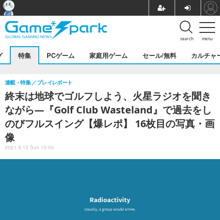
search
menu
グ
特集
PCゲーム
家庭用ゲーム
セール/無料
カルチャ
連載・特集
プレイレポート
終末は地球でゴルフしよう、火星ラジオを聞き
ながら―『Golf Club Wasteland』で過去をし
のびフルスイング【爆レポ】 16枚目の写真・画
像
2021.9.12 Sun 10:00