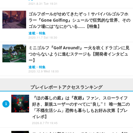
2021.8.31 Tue 19:31
ゴルフボールがせめてきたぞっ！サバイバルゴルフホ
ラー『Gone Golfing』シュールで狂気的な世界、その
ゴルフ場には“なにか”いる……【特集】
連載・特集
2020.11.7 Sat 18:30
ミニゴルフ『Golf Around!』ー火を吹くドラゴンに見
つからないように進むステージも【開発者インタビュ
ー】
連載・特集
2020.12.9 Wed 18:00
プレイレポートアクセスランキング
『ほの暮しの庭』は『夜廻』ファン、スローライフ
好き、新規ユーザーのすべてに“良し”！ 唯一無二の
「不穏生活シム」恐怖も暮らしもお好み次第【プレ
イレポ】
2026.8.7 Fri 19:45