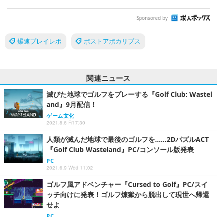
Sponsored by
爆速プレイレポ
ポストアポカリプス
関連ニュース
滅びた地球でゴルフをプレーする『Golf Club: Wastel
and』9月配信！
ゲーム文化
2021.8.6 Fri 7:30
人類が滅んだ地球で最後のゴルフを……2DパズルACT
『Golf Club Wasteland』PC/コンソール版発表
PC
2021.6.9 Wed 11:02
ゴルフ風アドベンチャー『Cursed to Golf』PC/スイ
ッチ向けに発表！ゴルフ煉獄から脱出して現世へ帰還
せよ
PC