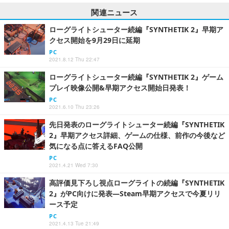
関連ニュース
ローグライトシューター続編『SYNTHETIK 2』早期ア
クセス開始を9月29日に延期
PC
2021.8.12 Thu 22:47
ローグライトシューター続編『SYNTHETIK 2』ゲーム
プレイ映像公開&早期アクセス開始日発表！
PC
2021.6.10 Thu 23:26
先日発表のローグライトシューター続編『SYNTHETIK
2』早期アクセス詳細、ゲームの仕様、前作の今後など
気になる点に答えるFAQ公開
PC
2021.4.21 Wed 7:30
高評価見下ろし視点ローグライトの続編『SYNTHETIK
2』がPC向けに発表―Steam早期アクセスで今夏リリ
ース予定
PC
2021.4.13 Tue 21:49