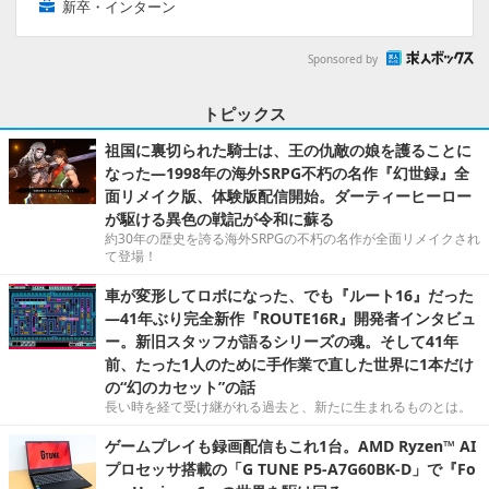
新卒・インターン
Sponsored by
トピックス
祖国に裏切られた騎士は、王の仇敵の娘を護ることに
なった―1998年の海外SRPG不朽の名作『幻世録』全
面リメイク版、体験版配信開始。ダーティーヒーロー
が駆ける異色の戦記が令和に蘇る
約30年の歴史を誇る海外SRPGの不朽の名作が全面リメイクされ
て登場！
車が変形してロボになった、でも『ルート16』だった
―41年ぶり完全新作『ROUTE16R』開発者インタビュ
ー。新旧スタッフが語るシリーズの魂。そして41年
前、たった1人のために手作業で直した世界に1本だけ
の“幻のカセット”の話
長い時を経て受け継がれる過去と、新たに生まれるものとは。
ゲームプレイも録画配信もこれ1台。AMD Ryzen™ AI
プロセッサ搭載の「G TUNE P5-A7G60BK-D」で『Fo