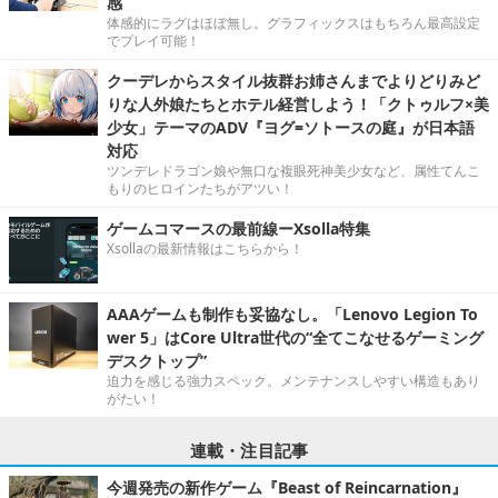
感
体感的にラグはほぼ無し。グラフィックスはもちろん最高設定
でプレイ可能！
クーデレからスタイル抜群お姉さんまでよりどりみど
りな人外娘たちとホテル経営しよう！「クトゥルフ×美
少女」テーマのADV『ヨグ=ソトースの庭』が日本語
対応
ツンデレドラゴン娘や無口な複眼死神美少女など、属性てんこ
もりのヒロインたちがアツい！
ゲームコマースの最前線ーXsolla特集
Xsollaの最新情報はこちらから！
AAAゲームも制作も妥協なし。「Lenovo Legion To
wer 5」はCore Ultra世代の“全てこなせるゲーミング
デスクトップ”
迫力を感じる強力スペック。メンテナンスしやすい構造もあり
がたい！
連載・注目記事
今週発売の新作ゲーム『Beast of Reincarnation』