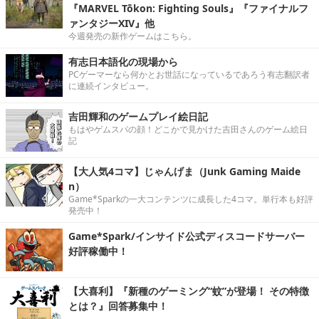
『MARVEL Tōkon: Fighting Souls』『ファイナルフ
ァンタジーXIV』他
今週発売の新作ゲームはこちら。
有志日本語化の現場から
PCゲーマーなら何かとお世話になっているであろう有志翻訳者
に連続インタビュー。
吉田輝和のゲームプレイ絵日記
もはやゲムスパの顔！どこかで見かけた吉田さんのゲーム絵日
記
【大人気4コマ】じゃんげま（Junk Gaming Maide
n）
Game*Sparkの一大コンテンツに成長した4コマ。単行本も好評
発売中！
Game*Spark/インサイド公式ディスコードサーバー
好評稼働中！
【大喜利】『新種のゲーミング“蚊”が登場！ その特徴
とは？』回答募集中！