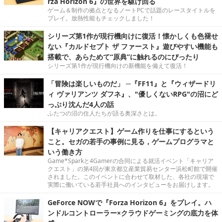
rza Horizon 6』の世界を駆け回る
ゲーム＆制作の拠点となるノートPCで話題のレースタイトルを
プレイ。放熱性能もチェックしました！
シリーズ第1作が現行機向けに復活！懐かしくも色褪せ
ない『カルドセプト ザ ファースト』遊びやすい機能も
搭載で、あらためて“原典”に触れるのにぴったり
シリーズ第1作が現行機向けの新機能を備えて復活！
「冒険は楽しいものだ」 ─『FF11』と『ウィザードリ
ィ ヴァリアンツ ダフネ』、"優しくないRPG"の沼にど
っぷり沈んだ4人の話
ふたつの沼の住人たちが語る奥深さとは。
【キャリアクエスト】ゲーム作りを仕事にするという
こと。セガの若手の事例に見る，ゲームプログラマと
いう働き方
Game*Sparkと4Gamerの合同による就活イベント「キャリア
クエスト」の第4回が東京都立産業貿易センター浜松町館で開催
されました。このイベントに合わせて取材した、各社の現場で
実際に働いている若手社員へのインタビューをお届けします。
GeForce NOWで『Forza Horizon 6』をプレイ。ハ
ンドルコントローラー×クラウドゲーミングの底力を体