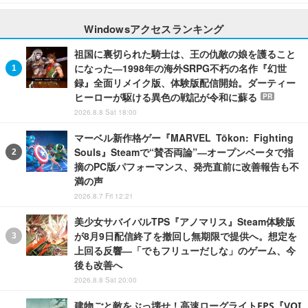
Windowsアクセスランキング
祖国に裏切られた騎士は、王の仇敵の娘を護ること
になった―1998年の海外SRPG不朽の名作『幻世
録』全面リメイク版、体験版配信開始。ダーティー
ヒーローが駆ける異色の戦記が令和に蘇る
PR
2026.8.8 Sat 18:00
マーベル新作格ゲー『MARVEL Tōkon: Fighting
Souls』Steamで“賛否両論”―オープンベータで指
摘のPC版パフォーマンス、発売直前に改善報告も不
満の声
2026.8.7 Fri 12:21
美少女サバイバルTPS『アノマリス』Steam体験版
が8月9日配信終了を撤回し無期限で提供へ。想定を
上回る反響―「でもフリューだしな」のゲーム、今
後も改善へ
2026.8.8 Sat 20:00
建物ごと敵をぶっ壊せ！高速ローグライトFPS『VOI