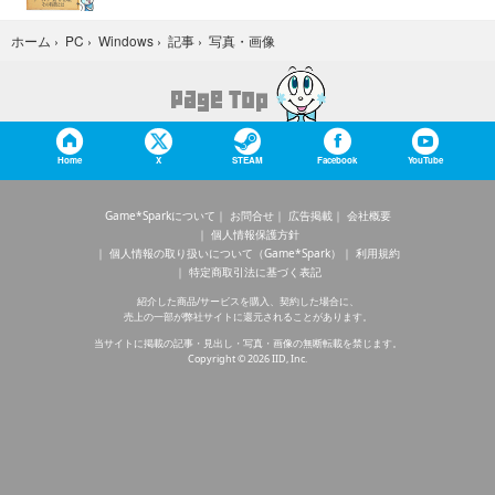
写真・画像
ホーム
›
PC
›
Windows
›
記事
›
Home
X
STEAM
Facebook
YouTube
Game*Sparkについて
お問合せ
広告掲載
会社概要
個人情報保護方針
個人情報の取り扱いについて（Game*Spark）
利用規約
特定商取引法に基づく表記
紹介した商品/サービスを購入、契約した場合に、
売上の一部が弊社サイトに還元されることがあります。
当サイトに掲載の記事・見出し・写真・画像の無断転載を禁じます。
Copyright © 2026 IID, Inc.