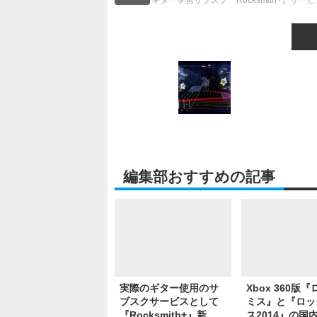
ギター学習サブスク『Rocksmith+』サ