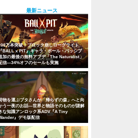
最新ニュース
200万本突破！ブロック崩しローグライト
『BALL x PIT』キャラ・ボール・パッシブ
追加の最後の無料アプデ「The Naturalist」
配信―34%オフのセールも実施
荷物を運ぶブタさんが「帰らずの森」へと向
かう一夜のお話―世界と物語そのものが謎解
きな知識アンロック系ADV『A Tiny
Wander』デモ版配信