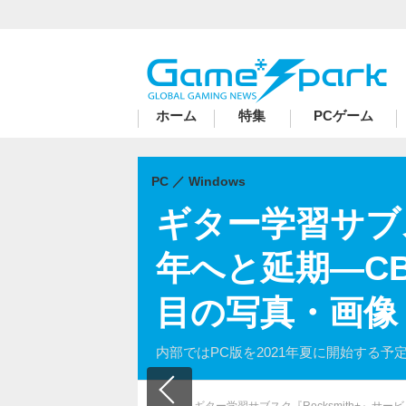
ハードコアゲーマーのためのWebメディア
ホーム
特集
PCゲーム
PC
Windows
ギター学習サブス
年へと延期―C
目の写真・画像
内部ではPC版を2021年夏に開始する予